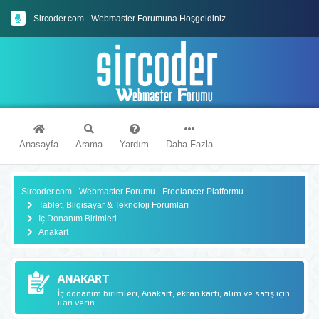
Sircoder.com - Webmaster Forumuna Hoşgeldiniz.
Sircoder.com Webmaster Forumu Kuralları
Anasayfa
Arama
Yardım
Daha Fazla
Sircoder.com - Webmaster Forumu - Freelancer Platformu
Tablet, Bilgisayar & Teknoloji Forumları
İç Donanım Birimleri
Anakart
ANAKART
İç donanım birimleri, Anakart, ekran kartı, alım ve satış için
ilan verin.