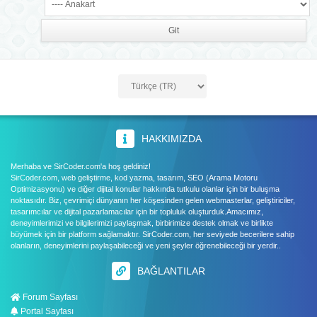
HAKKIMIZDA
Merhaba ve SirCoder.com'a hoş geldiniz!
SirCoder.com, web geliştirme, kod yazma, tasarım, SEO (Arama Motoru
Optimizasyonu) ve diğer dijital konular hakkında tutkulu olanlar için bir buluşma
noktasıdır. Biz, çevrimiçi dünyanın her köşesinden gelen webmasterlar, geliştiriciler,
tasarımcılar ve dijital pazarlamacılar için bir topluluk oluşturduk.Amacımız,
deneyimlerimizi ve bilgilerimizi paylaşmak, birbirimize destek olmak ve birlikte
büyümek için bir platform sağlamaktır. SirCoder.com, her seviyede becerilere sahip
olanların, deneyimlerini paylaşabileceği ve yeni şeyler öğrenebileceği bir yerdir..
BAĞLANTILAR
Forum Sayfası
Portal Sayfası