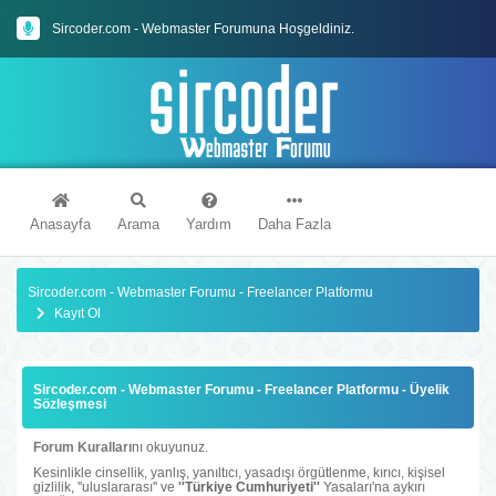
Sircoder.com - Webmaster Forumuna Hoşgeldiniz.
Sircoder.com Webmaster Forumu Kuralları
Anasayfa
Arama
Yardım
Daha Fazla
Sircoder.com - Webmaster Forumu - Freelancer Platformu
Kayıt Ol
Sircoder.com - Webmaster Forumu - Freelancer Platformu - Üyelik
Sözleşmesi
Forum Kuralları
nı okuyunuz.
Kesinlikle cinsellik, yanlış, yanıltıcı, yasadışı örgütlenme, kırıcı, kişisel
gizlilik, ''uluslararası'' ve
''Türkiye Cumhuriyeti''
Yasaları'na aykırı