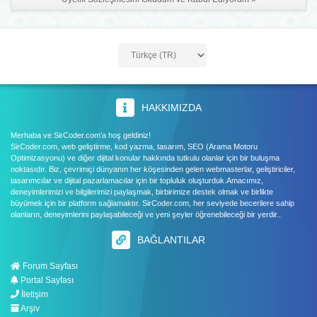
HAKKIMIZDA
Merhaba ve SirCoder.com'a hoş geldiniz!
SirCoder.com, web geliştirme, kod yazma, tasarım, SEO (Arama Motoru
Optimizasyonu) ve diğer dijital konular hakkında tutkulu olanlar için bir buluşma
noktasıdır. Biz, çevrimiçi dünyanın her köşesinden gelen webmasterlar, geliştiriciler,
tasarımcılar ve dijital pazarlamacılar için bir topluluk oluşturduk.Amacımız,
deneyimlerimizi ve bilgilerimizi paylaşmak, birbirimize destek olmak ve birlikte
büyümek için bir platform sağlamaktır. SirCoder.com, her seviyede becerilere sahip
olanların, deneyimlerini paylaşabileceği ve yeni şeyler öğrenebileceği bir yerdir..
BAĞLANTILAR
Forum Sayfası
Portal Sayfası
İletişim
Arşiv