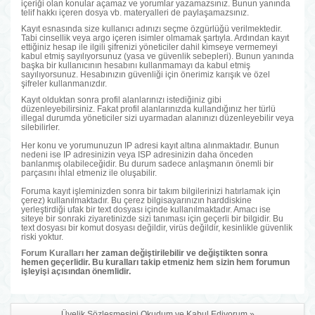
içeriği olan konular açamaz ve yorumlar yazamazsınız. Bunun yanında
telif hakkı içeren dosya vb. materyalleri de paylaşamazsınız.
Kayıt esnasında size kullanıcı adınızı seçme özgürlüğü verilmektedir.
Tabi cinsellik veya argo içeren isimler olmamak şartıyla. Ardından kayıt
ettiğiniz hesap ile ilgili şifrenizi yöneticiler dahil kimseye vermemeyi
kabul etmiş sayılıyorsunuz (yasa ve güvenlik sebepleri). Bunun yanında
başka bir kullanıcının hesabını kullanmamayı da kabul etmiş
sayılıyorsunuz. Hesabınızın güvenliği için önerimiz karışık ve özel
şifreler kullanmanızdır.
Kayıt olduktan sonra profil alanlarınızı istediğiniz gibi
düzenleyebilirsiniz. Fakat profil alanlarınızda kullandığınız her türlü
illegal durumda yöneticiler sizi uyarmadan alanınızı düzenleyebilir veya
silebilirler.
Her konu ve yorumunuzun IP adresi kayıt altına alınmaktadır. Bunun
nedeni ise IP adresinizin veya ISP adresinizin daha önceden
banlanmış olabileceğidir. Bu durum sadece anlaşmanın önemli bir
parçasını ihlal etmeniz ile oluşabilir.
Foruma kayıt işleminizden sonra bir takım bilgilerinizi hatırlamak için
çerez) kullanılmaktadır. Bu çerez bilgisayarınızın harddiskine
yerleştirdiği ufak bir text dosyası içinde kullanılmaktadır. Amacı ise
siteye bir sonraki ziyaretinizde sizi tanıması için geçerli bir bilgidir. Bu
text dosyası bir komut dosyası değildir, virüs değildir, kesinlikle güvenlik
riski yoktur.
Forum Kuralları
her zaman değiştirilebilir ve değiştikten sonra
hemen geçerlidir. Bu kuralları takip etmeniz hem sizin hem forumun
işleyişi açısından önemlidir.