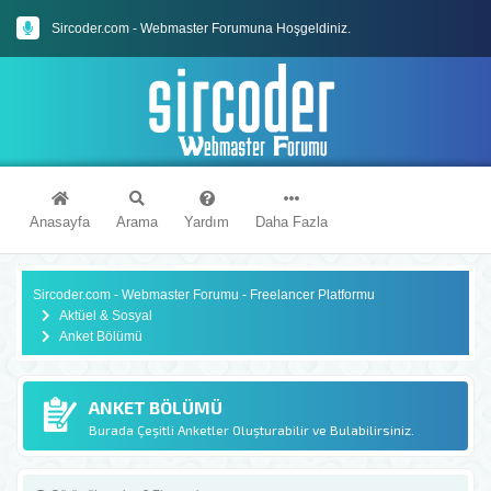
Sircoder.com - Webmaster Forumuna Hoşgeldiniz.
Sircoder.com Webmaster Forumu Kuralları
Anasayfa
Arama
Yardım
Daha Fazla
Sircoder.com - Webmaster Forumu - Freelancer Platformu
Aktüel & Sosyal
Anket Bölümü
ANKET BÖLÜMÜ
Burada Çeşitli Anketler Oluşturabilir ve Bulabilirsiniz.