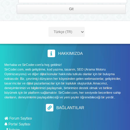
HAKKIMIZDA
Merhaba ve SirCoder.com'a hoş geldiniz!
SirCoder.com, web geliştirme, kod yazma, tasarım, SEO (Arama Motoru
Optimizasyonu) ve diğer dijital konular hakkında tutkulu olanlar için bir buluşma
noktasıdır. Biz, çevrimiçi dünyanın her köşesinden gelen webmasterlar, geliştiriciler,
tasarımcılar ve dijital pazarlamacılar için bir topluluk oluşturduk.Amacımız,
deneyimlerimizi ve bilgilerimizi paylaşmak, birbirimize destek olmak ve birlikte
büyümek için bir platform sağlamaktır. SirCoder.com, her seviyede becerilere sahip
olanların, deneyimlerini paylaşabileceği ve yeni şeyler öğrenebileceği bir yerdir..
BAĞLANTILAR
Forum Sayfası
Portal Sayfası