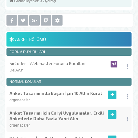
Görüntüleyenler:
3 Ziyaretçi
ANKET BÖLÜMÜ
FORUM DUYURULARI
SirCoder - Webmaster Forumu Kuralları!
DejAvu*
NORMAL KONULAR
Anket Tasarımında Başarı İçin 10 Altın Kural
drgenacafer
Anket Tasarımı için En İyi Uygulamalar: Etkili
Anketlerle Daha Fazla Yanıt Alın
drgenacafer