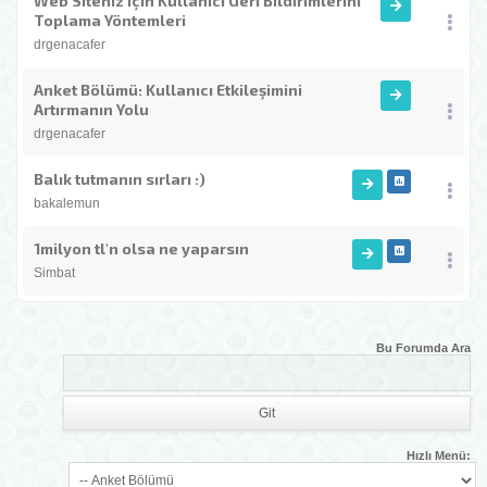
Web Siteniz İçin Kullanıcı Geri Bildirimlerini
Toplama Yöntemleri
drgenacafer
Anket Bölümü: Kullanıcı Etkileşimini
Artırmanın Yolu
drgenacafer
Balık tutmanın sırları :)
bakalemun
1milyon tl'n olsa ne yaparsın
Simbat
Bu Forumda Ara
Hızlı Menü: