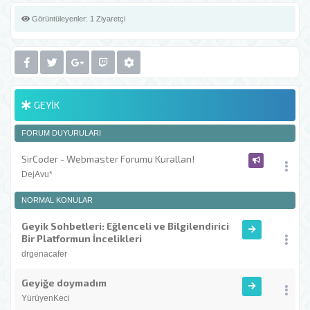
Görüntüleyenler:
1 Ziyaretçi
GEYIK
FORUM DUYURULARI
SirCoder - Webmaster Forumu Kuralları!
DejAvu*
NORMAL KONULAR
Geyik Sohbetleri: Eğlenceli ve Bilgilendirici
Bir Platformun İncelikleri
drgenacafer
Geyiğe doymadım
YürüyenKeci