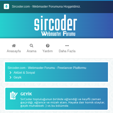
Sircoder.com - Webmaster Forumuna Hoşgeldiniz.
Sircoder.com Webmaster Forumu Kuralları
Anasayfa
Arama
Yardım
Daha Fazla
Sircoder.com - Webmaster Forumu - Freelancer Platformu
Aktüel & Sosyal
Geyik
GEYIK
SirCoder topluluğunun birlikde eğlendiği ve keyifli zaman
geçirdiği, eğlence ve mizah alanı, Hayata dair komik olaylar,
geyik muhabbeti :) vs bu bölümde.