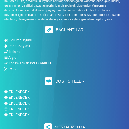
noktasıdır. Biz, çevrimiçi dünyanın her köşesinden gelen webmasterlar, geliştiriciler,
tasarımcılar ve dijital pazarlamacılar için bir topluluk oluşturduk.Amacımız,
deneyimlerimizi ve bilgilerimizi paylaşmak, birbirimize destek olmak ve birlikte
büyümek için bir platform sağlamaktır. SirCoder.com, her seviyede becerilere sahip
olanların, deneyimlerini paylaşabileceği ve yeni şeyler öğrenebileceği bir yerdir..
BAĞLANTILAR
Forum Sayfası
Portal Sayfası
İletişim
Arşiv
Forumları Okundu Kabul Et
RSS
DOST SITELER
EKLENECEK
EKLENECEK
EKLENECEK
EKLENECEK
EKLENECEK
SOSYAL MEDYA