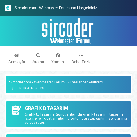
Sircoder.com - Webmaster Forumuna Hoşgeldiniz.
Sircoder.com Webmaster Forumu Kuralları
Anasayfa
Arama
Yardım
Daha Fazla
Sircoder.com - Webmaster Forumu - Freelancer Platformu
Grafik & Tasarım
GRAFIK & TASARIM
Grafik & Tasarım, Genel anlamda grafik tasarım, tasarım
işleri, grafik çalışmaları, bilgiler, dersler, eğitim, sorularınız
ve cevaplar.