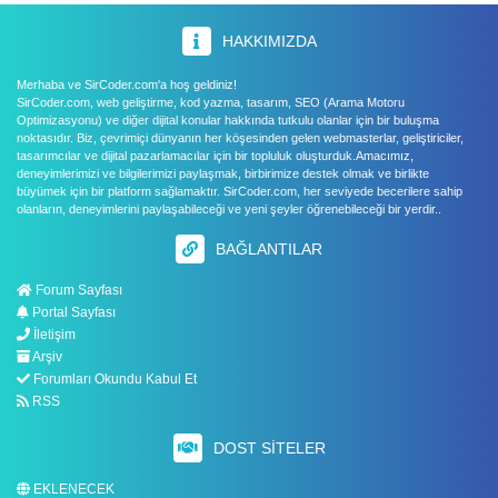
HAKKIMIZDA
Merhaba ve SirCoder.com'a hoş geldiniz!
SirCoder.com, web geliştirme, kod yazma, tasarım, SEO (Arama Motoru
Optimizasyonu) ve diğer dijital konular hakkında tutkulu olanlar için bir buluşma
noktasıdır. Biz, çevrimiçi dünyanın her köşesinden gelen webmasterlar, geliştiriciler,
tasarımcılar ve dijital pazarlamacılar için bir topluluk oluşturduk.Amacımız,
deneyimlerimizi ve bilgilerimizi paylaşmak, birbirimize destek olmak ve birlikte
büyümek için bir platform sağlamaktır. SirCoder.com, her seviyede becerilere sahip
olanların, deneyimlerini paylaşabileceği ve yeni şeyler öğrenebileceği bir yerdir..
BAĞLANTILAR
Forum Sayfası
Portal Sayfası
İletişim
Arşiv
Forumları Okundu Kabul Et
RSS
DOST SITELER
EKLENECEK