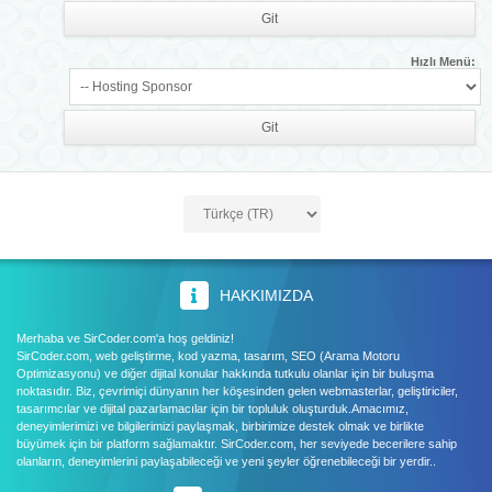
Hızlı Menü:
HAKKIMIZDA
Merhaba ve SirCoder.com'a hoş geldiniz!
SirCoder.com, web geliştirme, kod yazma, tasarım, SEO (Arama Motoru
Optimizasyonu) ve diğer dijital konular hakkında tutkulu olanlar için bir buluşma
noktasıdır. Biz, çevrimiçi dünyanın her köşesinden gelen webmasterlar, geliştiriciler,
tasarımcılar ve dijital pazarlamacılar için bir topluluk oluşturduk.Amacımız,
deneyimlerimizi ve bilgilerimizi paylaşmak, birbirimize destek olmak ve birlikte
büyümek için bir platform sağlamaktır. SirCoder.com, her seviyede becerilere sahip
olanların, deneyimlerini paylaşabileceği ve yeni şeyler öğrenebileceği bir yerdir..