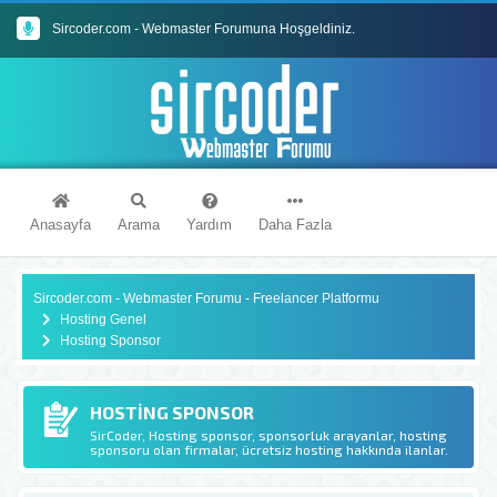
Sircoder.com - Webmaster Forumuna Hoşgeldiniz.
Sircoder.com Webmaster Forumu Kuralları
Anasayfa
Arama
Yardım
Daha Fazla
Sircoder.com - Webmaster Forumu - Freelancer Platformu
Hosting Genel
Hosting Sponsor
HOSTING SPONSOR
SirCoder, Hosting sponsor, sponsorluk arayanlar, hosting
sponsoru olan firmalar, ücretsiz hosting hakkında ilanlar.