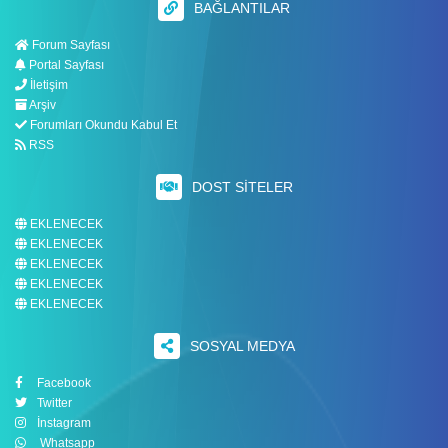
BAĞLANTILAR
Forum Sayfası
Portal Sayfası
İletişim
Arşiv
Forumları Okundu Kabul Et
RSS
DOST SITELER
EKLENECEK
EKLENECEK
EKLENECEK
EKLENECEK
EKLENECEK
SOSYAL MEDYA
Facebook
Twitter
İnstagram
Whatsapp