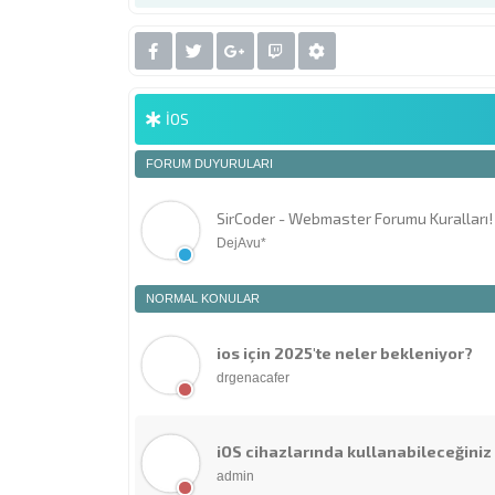
İOS
FORUM DUYURULARI
SirCoder - Webmaster Forumu Kuralları!
DejAvu*
NORMAL KONULAR
ios için 2025'te neler bekleniyor?
drgenacafer
iOS cihazlarında kullanabileceğiniz 
admin