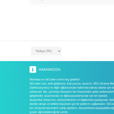
HAKKIMIZDA
Merhaba ve SirCoder.com'a hoş geldiniz!
SirCoder.com, web geliştirme, kod yazma, tasarım, SEO (Arama Mo
Optimizasyonu) ve diğer dijital konular hakkında tutkulu olanlar için 
noktasıdır. Biz, çevrimiçi dünyanın her köşesinden gelen webmasterl
geliştiriciler, tasarımcılar ve dijital pazarlamacılar için bir topluluk
oluşturduk.Amacımız, deneyimlerimizi ve bilgilerimizi paylaşmak, birb
destek olmak ve birlikte büyümek için bir platform sağlamaktır. SirC
her seviyede becerilere sahip olanların, deneyimlerini paylaşabileceğ
şeyler öğrenebileceği bir yerdir..