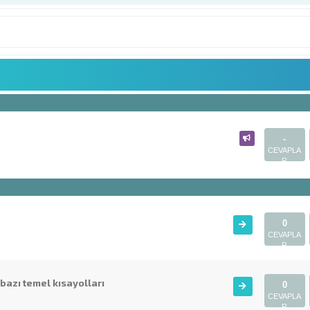
-
CEVAPLA
R
0
CEVAPLA
R
bazı temel kısayolları
0
CEVAPLA
R