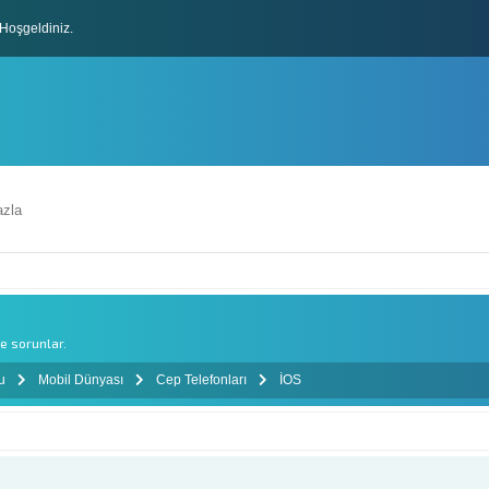
Hoşgeldiniz.
lları
zla
e sorunlar.
mu
Mobil Dünyası
Cep Telefonları
İOS