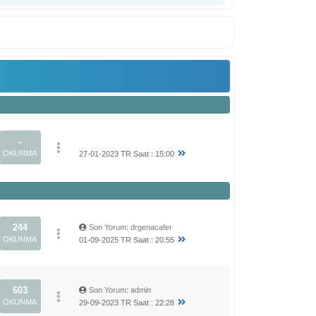
-
OKUNMA
27-01-2023 TR Saat : 15:00
244
Son Yorum
:
drgenacafer
OKUNMA
01-09-2025 TR Saat : 20:55
603
Son Yorum
:
admin
OKUNMA
29-09-2023 TR Saat : 22:28