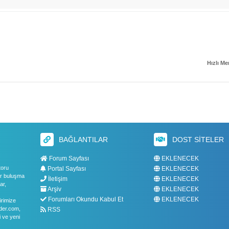
Hızlı M
BAĞLANTILAR
DOST SITELER
Forum Sayfası
EKLENECEK
toru
Portal Sayfası
EKLENECEK
bir buluşma
İletişim
EKLENECEK
ar,
Arşiv
EKLENECEK
Forumları Okundu Kabul Et
EKLENECEK
irimize
oder.com,
RSS
i ve yeni