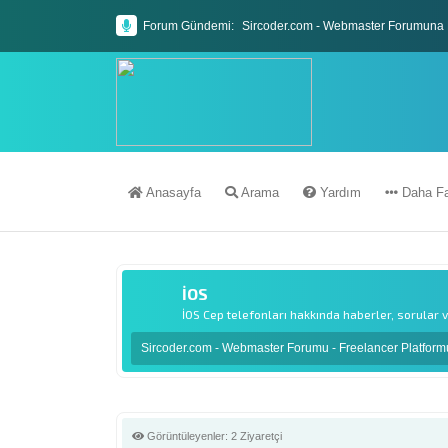
Forum Gündemi:
Sircoder.com - Webmaster Forumuna 
Sircoder.com Webmaster Forumu Kura
Anasayfa
Arama
Yardım
Daha Fa
İOS
İOS Cep telefonları hakkında haberler, sorular v
Sircoder.com - Webmaster Forumu - Freelancer Platfor
Görüntüleyenler:
2 Ziyaretçi