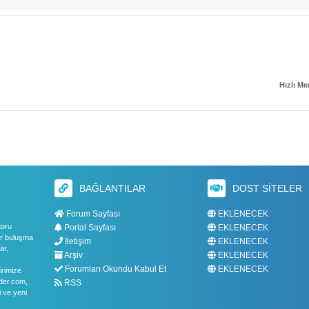
Hızlı M
BAĞLANTILAR
DOST SITELER
Forum Sayfası
EKLENECEK
toru
Portal Sayfası
EKLENECEK
bir buluşma
İletişim
EKLENECEK
ar,
Arşiv
EKLENECEK
Forumları Okundu Kabul Et
EKLENECEK
irimize
oder.com,
RSS
i ve yeni