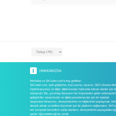
HAKKIMIZDA
Merhaba ve SirCoder.com'a hoş geldiniz!
SirCoder.com, web geliştirme, kod yazma, tasarım, SEO (Arama Mo
Optimizasyonu) ve diğer dijital konular hakkında tutkulu olanlar için 
noktasıdır. Biz, çevrimiçi dünyanın her köşesinden gelen webmasterl
geliştiriciler, tasarımcılar ve dijital pazarlamacılar için bir topluluk
oluşturduk.Amacımız, deneyimlerimizi ve bilgilerimizi paylaşmak, birb
destek olmak ve birlikte büyümek için bir platform sağlamaktır. SirC
her seviyede becerilere sahip olanların, deneyimlerini paylaşabileceğ
şeyler öğrenebileceği bir yerdir..