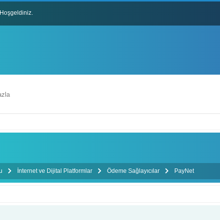
Hoşgeldiniz.
lları
zla
mu
İnternet ve Dijital Platformlar
Ödeme Sağlayıcılar
PayNet