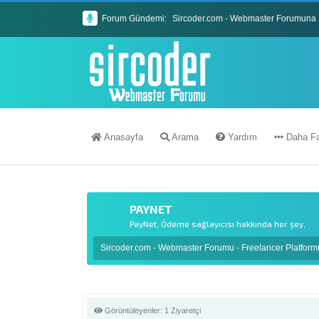
Forum Gündemi:
Sircoder.com - Webmaster Forumuna 
Sircoder.com Webmaster Forumu Kura
Anasayfa
Arama
Yardım
Daha Fa
PAYNET
PayNet, Ödeme sağlayıcısı hakkında her şey,
Sircoder.com - Webmaster Forumu - Freelancer Platfor
Görüntüleyenler:
1 Ziyaretçi