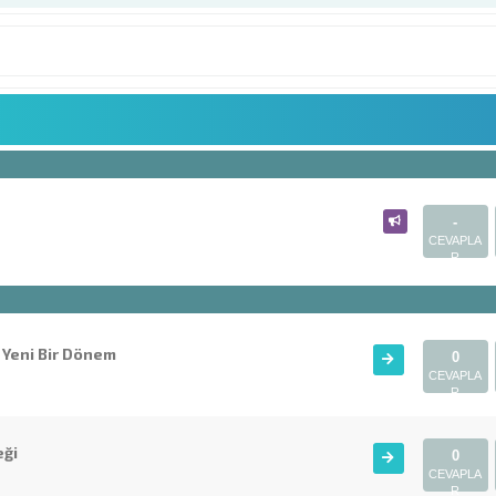
-
CEVAPLA
R
 Yeni Bir Dönem
0
CEVAPLA
R
eği
0
CEVAPLA
R