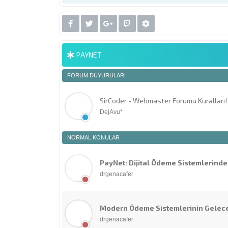
PAYNET
FORUM DUYURULARI
SirCoder - Webmaster Forumu Kuralları!
DejAvu*
NORMAL KONULAR
PayNet: Dijital Ödeme Sistemlerinde
drgenacafer
Modern Ödeme Sistemlerinin Gelec
drgenacafer