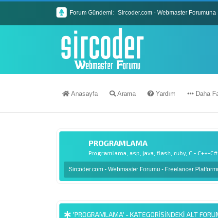
Forum Gündemi:
Sircoder.com - Webmaster Forumuna 
Sircoder.com Webmaster Forumu Kura
Anasayfa
Arama
Yardım
Daha Fa
PROGRAMLAMA
Programlama, asp, java, flash, ruby, C - C++-C#
Sircoder.com - Webmaster Forumu - Freelancer Platfor
'PROGRAMLAMA' - KATEGORISINDEKI ALT FOR