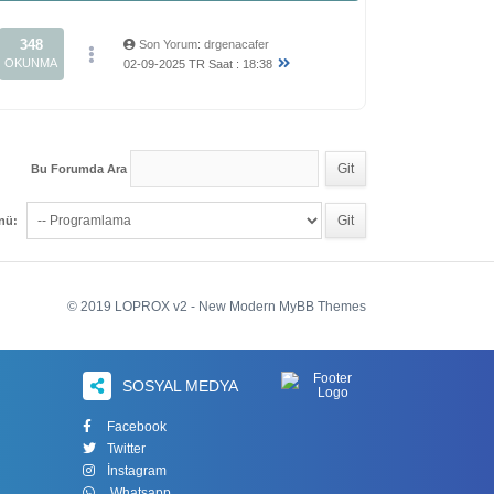
348
Son Yorum
:
drgenacafer
OKUNMA
02-09-2025 TR Saat : 18:38
Bu Forumda Ara
enü:
© 2019 LOPROX v2 - New Modern MyBB Themes
SOSYAL MEDYA
Facebook
Twitter
İnstagram
Whatsapp