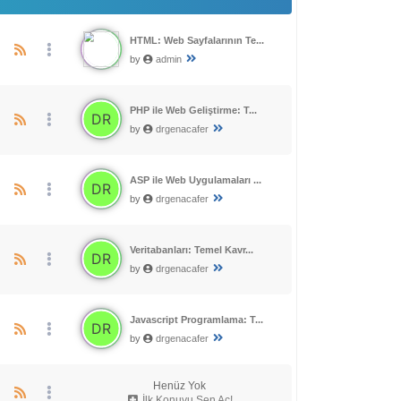
HTML: Web Sayfalarının Te...
by
admin
PHP ile Web Geliştirme: T...
by
drgenacafer
ASP ile Web Uygulamaları ...
by
drgenacafer
Veritabanları: Temel Kavr...
by
drgenacafer
Javascript Programlama: T...
by
drgenacafer
Henüz Yok
İlk Konuyu Sen Aç!