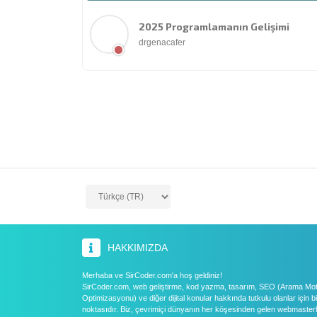
2025 Programlamanın Gelişimi
drgenacafer
HAKKIMIZDA
Merhaba ve SirCoder.com'a hoş geldiniz!
SirCoder.com, web geliştirme, kod yazma, tasarım, SEO (Arama Mo
Optimizasyonu) ve diğer dijital konular hakkında tutkulu olanlar için 
noktasıdır. Biz, çevrimiçi dünyanın her köşesinden gelen webmasterl