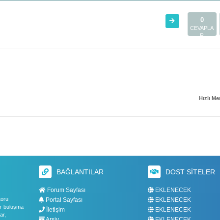
0
CEVAPLA
R
Hızlı M
BAĞLANTILAR
DOST SITELER
Forum Sayfası
EKLENECEK
toru
Portal Sayfası
EKLENECEK
bir buluşma
İletişim
EKLENECEK
ar,
Arşiv
EKLENECEK