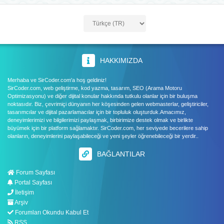
HAKKIMIZDA
Merhaba ve SirCoder.com'a hoş geldiniz!
SirCoder.com, web geliştirme, kod yazma, tasarım, SEO (Arama Motoru
Optimizasyonu) ve diğer dijital konular hakkında tutkulu olanlar için bir buluşma
noktasıdır. Biz, çevrimiçi dünyanın her köşesinden gelen webmasterlar, geliştiriciler,
tasarımcılar ve dijital pazarlamacılar için bir topluluk oluşturduk.Amacımız,
deneyimlerimizi ve bilgilerimizi paylaşmak, birbirimize destek olmak ve birlikte
büyümek için bir platform sağlamaktır. SirCoder.com, her seviyede becerilere sahip
olanların, deneyimlerini paylaşabileceği ve yeni şeyler öğrenebileceği bir yerdir..
BAĞLANTILAR
Forum Sayfası
Portal Sayfası
İletişim
Arşiv
Forumları Okundu Kabul Et
RSS