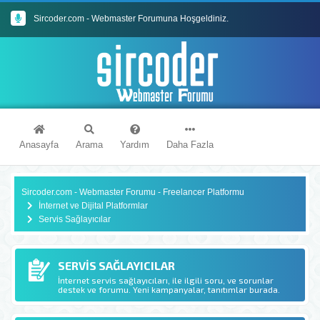
Sircoder.com - Webmaster Forumuna Hoşgeldiniz.
Sircoder.com Webmaster Forumu Kuralları
Anasayfa
Arama
Yardım
Daha Fazla
Sircoder.com - Webmaster Forumu - Freelancer Platformu
İnternet ve Dijital Platformlar
Servis Sağlayıcılar
SERVIS SAĞLAYICILAR
İnternet servis sağlayıcıları, ile ilgili soru, ve sorunlar
destek ve forumu. Yeni kampanyalar, tanıtımlar burada.