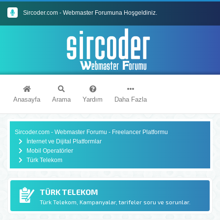
Sircoder.com - Webmaster Forumuna Hoşgeldiniz.
Sircoder.com Webmaster Forumu Kuralları
Anasayfa
Arama
Yardım
Daha Fazla
Sircoder.com - Webmaster Forumu - Freelancer Platformu
İnternet ve Dijital Platformlar
Mobil Operatörler
Türk Telekom
TÜRK TELEKOM
Türk Telekom, Kampanyalar, tarifeler soru ve sorunlar.