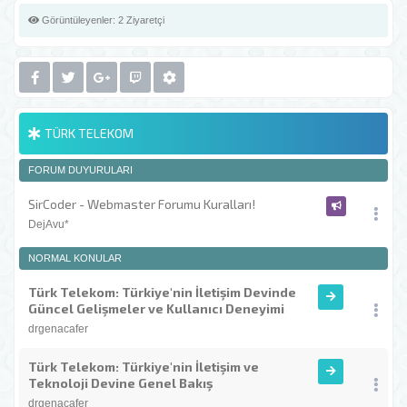
Görüntüleyenler:
2 Ziyaretçi
TÜRK TELEKOM
FORUM DUYURULARI
SirCoder - Webmaster Forumu Kuralları!
DejAvu*
NORMAL KONULAR
Türk Telekom: Türkiye'nin İletişim Devinde
Güncel Gelişmeler ve Kullanıcı Deneyimi
drgenacafer
Türk Telekom: Türkiye'nin İletişim ve
Teknoloji Devine Genel Bakış
drgenacafer