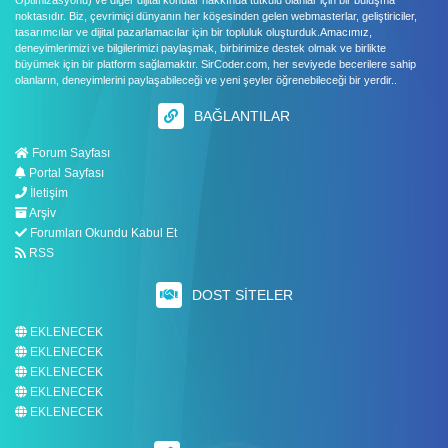
Optimizasyonu) ve diğer dijital konular hakkında tutkulu olanlar için bir buluşma
noktasıdır. Biz, çevrimiçi dünyanın her köşesinden gelen webmasterlar, geliştiriciler,
tasarımcılar ve dijital pazarlamacılar için bir topluluk oluşturduk.Amacımız,
deneyimlerimizi ve bilgilerimizi paylaşmak, birbirimize destek olmak ve birlikte
büyümek için bir platform sağlamaktır. SirCoder.com, her seviyede becerilere sahip
olanların, deneyimlerini paylaşabileceği ve yeni şeyler öğrenebileceği bir yerdir..
BAĞLANTILAR
Forum Sayfası
Portal Sayfası
İletişim
Arşiv
Forumları Okundu Kabul Et
RSS
DOST SITELER
EKLENECEK
EKLENECEK
EKLENECEK
EKLENECEK
EKLENECEK