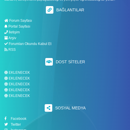
BAĞLANTILAR
Forum Sayfası
Portal Sayfası
İletişim
Arşiv
Forumları Okundu Kabul Et
RSS
DOST SITELER
EKLENECEK
EKLENECEK
EKLENECEK
EKLENECEK
EKLENECEK
SOSYAL MEDYA
Facebook
Twitter