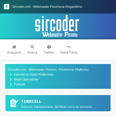
Sircoder.com - Webmaster Forumuna Hoşgeldiniz.
Sircoder.com Webmaster Forumu Kuralları
Anasayfa
Arama
Yardım
Daha Fazla
Sircoder.com - Webmaster Forumu - Freelancer Platformu
İnternet ve Dijital Platformlar
Mobil Operatörler
Turkcell
TURKCELL
Turkcell, Kampanyalar, tarifeler soru ve sorunlar.