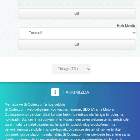
Hızlı Menü:
HAKKIMIZDA
Merhaba ve SirCoder.com'a hoş geldiniz!
SirCoder.com, web geliştirme, kod yazma, tasarım, SEO (Arama Motoru
Optimizasyonu) ve diğer dijital konular hakkında tutkulu olanlar için bir buluşma
noktasıdır. Biz, çevrimiçi dünyanın her köşesinden gelen webmasterlar, geliştiriciler,
tasarımcılar ve dijital pazarlamacılar için bir topluluk oluşturduk.Amacımız,
deneyimlerimizi ve bilgilerimizi paylaşmak, birbirimize destek olmak ve birlikte
büyümek için bir platform sağlamaktır. SirCoder.com, her seviyede becerilere sahip
olanların, deneyimlerini paylaşabileceği ve yeni şeyler öğrenebileceği bir yerdir..