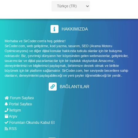
HAKKIMIZDA
Merhaba ve SirCoder.com'a hoş geldiniz!
SirCoder.com, web geliştirme, kod yazma, tasarım, SEO (Arama Motoru
Optimizasyonu) ve diğer dijital konular hakkında tutkulu olanlar için bir buluşma
noktasıdır. Biz, çevrimiçi dünyanın her köşesinden gelen webmasterlar, geliştiriciler,
tasarımcılar ve dijital pazarlamacılar için bir topluluk oluşturduk.Amacımız,
deneyimlerimizi ve bilgilerimizi paylaşmak, birbirimize destek olmak ve birlikte
büyümek için bir platform sağlamaktır. SirCoder.com, her seviyede becerilere sahip
olanların, deneyimlerini paylaşabileceği ve yeni şeyler öğrenebileceği bir yerdir..
BAĞLANTILAR
Forum Sayfası
Portal Sayfası
İletişim
Arşiv
Forumları Okundu Kabul Et
RSS