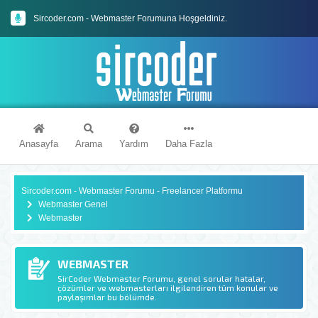
Sircoder.com - Webmaster Forumuna Hoşgeldiniz.
Sircoder.com Webmaster Forumu Kuralları
Anasayfa
Arama
Yardım
Daha Fazla
Sircoder.com - Webmaster Forumu - Freelancer Platformu
Webmaster Genel
Webmaster
WEBMASTER
SirCoder Webmaster Forumu, genel sorular hatalar,
çözümler ve webmasterları ilgilendiren tüm konular ve
paylaşımlar bu bölümde.