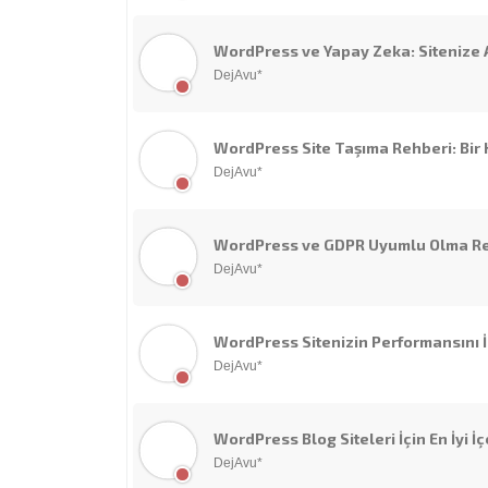
WordPress ve Yapay Zeka: Sitenize A
DejAvu*
WordPress Site Taşıma Rehberi: Bir 
DejAvu*
WordPress ve GDPR Uyumlu Olma R
DejAvu*
WordPress Sitenizin Performansını İz
DejAvu*
WordPress Blog Siteleri İçin En İyi İç
DejAvu*