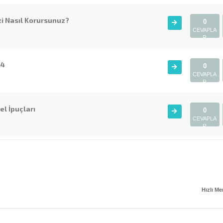
zi Nasıl Korursunuz?
0
CEVAPLA
R
24
0
CEVAPLA
R
l İpuçları
0
CEVAPLA
R
Hızlı M