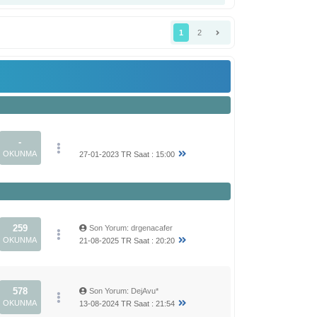
1
2
-
OKUNMA
27-01-2023 TR Saat : 15:00
259
Son Yorum
:
drgenacafer
OKUNMA
21-08-2025 TR Saat : 20:20
578
Son Yorum
:
DejAvu*
OKUNMA
13-08-2024 TR Saat : 21:54