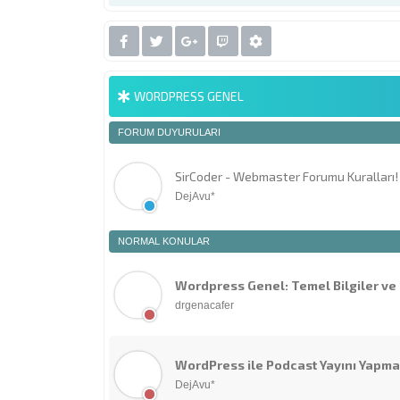
WORDPRESS GENEL
FORUM DUYURULARI
SirCoder - Webmaster Forumu Kuralları!
DejAvu*
NORMAL KONULAR
Wordpress Genel: Temel Bilgiler ve 
drgenacafer
WordPress ile Podcast Yayını Yapma
DejAvu*