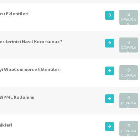
cu Eklentileri
0
CEVAPLA
R
erilerinizi Nasıl Korursunuz?
0
CEVAPLA
R
 İyi WooCommerce Eklentileri
0
CEVAPLA
R
: WPML Kullanımı
0
CEVAPLA
R
ikleri
0
CEVAPLA
R