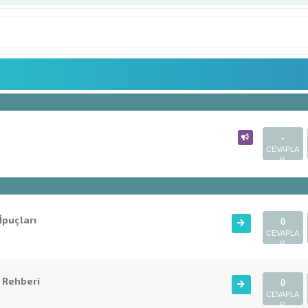
-
CEVAPLA
R
İpuçları
0
CEVAPLA
R
 Rehberi
0
CEVAPLA
R