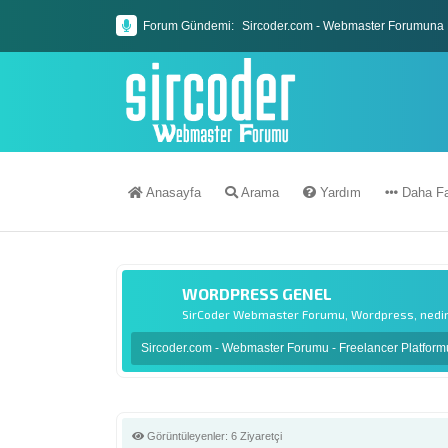
Forum Gündemi:
Sircoder.com Webmaster Forumu Kura
Sircoder.com - Webmaster Forumuna 
Anasayfa
Arama
Yardım
Daha Fa
WORDPRESS GENEL
SirCoder Webmaster Forumu, Wordpress, nedir? 
Sircoder.com - Webmaster Forumu - Freelancer Platfor
Görüntüleyenler:
6 Ziyaretçi