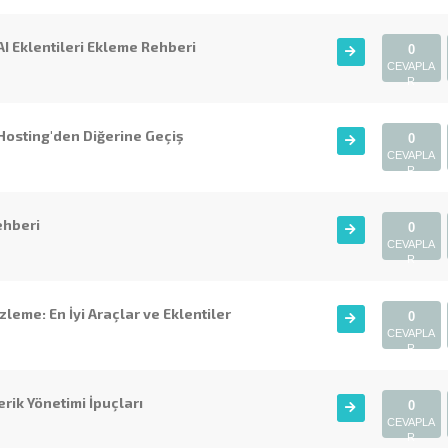
I Eklentileri Ekleme Rehberi
0
CEVAPLA
R
Hosting'den Diğerine Geçiş
0
CEVAPLA
R
ehberi
0
CEVAPLA
R
leme: En İyi Araçlar ve Eklentiler
0
CEVAPLA
R
erik Yönetimi İpuçları
0
CEVAPLA
R