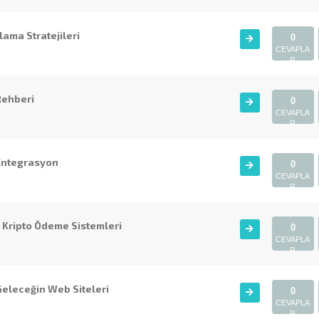
lama Stratejileri
0
CEVAPLA
R
Rehberi
0
CEVAPLA
R
 Entegrasyon
0
CEVAPLA
R
 Kripto Ödeme Sistemleri
0
CEVAPLA
R
Geleceğin Web Siteleri
0
CEVAPLA
R