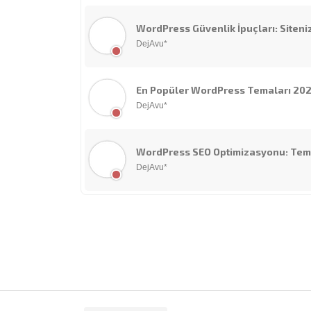
WordPress Güvenlik İpuçları: Siteni
DejAvu*
En Popüler WordPress Temaları 20
DejAvu*
WordPress SEO Optimizasyonu: Teme
DejAvu*