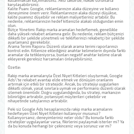
kullanmaktan kaçınmalısınız. Aksi takdirde, hukuki sorunlarla
karşılaşabilirsiniz.
Kalite Puanı: Google, reklamlarınızın alaka düzeyine ve kullanıcı
deneyimine önem verir. Reklamlarınızın alaka düzeyi düşükse,
kalite puanınız düşebilir ve reklam maliyetleriniz artabilir. Bu
nedenle, reklamlarınızın hedef kitlenizle alakalı olduğundan emin
olun.
Bütçe Yönetimi: Rakip marka aramaları hedeflemek, genellikle
daha yüksek rekabet anlamına gelir. Bu nedenle, reklam bütçenizi
dikkatli bir şekilde yönetmeli ve tekliflerinizi rekabetçi bir şekilde
ayarlamanız gerekebilir.
Arama Terimi Raporu: Düzenli olarak arama terimi raporlarınızı
kontrol edin. Kitlenize eklediğiniz anahtar kelimelerin dışında farklı
aramalar da tetikleniyorsa, bunları negatif anahtar kelime olarak
ekleyerek gereksiz harcamaları önleyebilirsiniz.
Özetle:
Rakip marka aramalarıyla Özel Niyet Kitleleri oluşturmak, Google
Ads\'te rekabet avantajı elde etmek ve dönüşüm oranlarını
artırmak için etkili bir stratejidir. Ancak, bu stratejiyi uygularken
dikkatli olmak, yasal sınırlara uymak ve performansı düzenli olarak
izlemek önemlidir. Doğru uygulandığında, bu strateji, markanızın
bilinirliğini artırabilir, potansiyel müşterileri çekebilir ve
nihayetinde satışlarınızı artırabilir.
Peki siz Google Ads hesaplarınızda rakip marka aramalarını
hedefleyen Özel Niyet Kitleleri kullanıyor musunuz?
Kullanıyorsanız, deneyimleriniz neler oldu? Bu konuda farklı
stratejiler uygulayanlar varsa, fikirlerini paylaşmak isterler mi? Ya
da bu konuda herhangi bir çekinceniz veya sorunuz var mı?