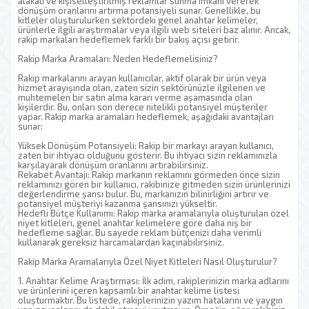
alakalı ve kişiselleştirilmiş reklamlar sunma imkanı vererek
dönüşüm oranlarını artırma potansiyeli sunar. Genellikle, bu
kitleler oluşturulurken sektördeki genel anahtar kelimeler,
ürünlerle ilgili araştırmalar veya ilgili web siteleri baz alınır. Ancak,
rakip markaları hedeflemek farklı bir bakış açısı getirir.
Rakip Marka Aramaları: Neden Hedeflemelisiniz?
Rakip markalarını arayan kullanıcılar, aktif olarak bir ürün veya
hizmet arayışında olan, zaten sizin sektörünüzle ilgilenen ve
muhtemelen bir satın alma kararı verme aşamasında olan
kişilerdir. Bu, onları son derece nitelikli potansiyel müşteriler
yapar. Rakip marka aramaları hedeflemek, aşağıdaki avantajları
sunar:
Yüksek Dönüşüm Potansiyeli: Rakip bir markayı arayan kullanıcı,
zaten bir ihtiyacı olduğunu gösterir. Bu ihtiyacı sizin reklamınızla
karşılayarak dönüşüm oranlarını artırabilirsiniz.
Rekabet Avantajı: Rakip markanın reklamını görmeden önce sizin
reklamınızı gören bir kullanıcı, rakibinize gitmeden sizin ürünlerinizi
değerlendirme şansı bulur. Bu, markanızın bilinirliğini artırır ve
potansiyel müşteriyi kazanma şansınızı yükseltir.
Hedefli Bütçe Kullanımı: Rakip marka aramalarıyla oluşturulan özel
niyet kitleleri, genel anahtar kelimelere göre daha niş bir
hedefleme sağlar. Bu sayede reklam bütçenizi daha verimli
kullanarak gereksiz harcamalardan kaçınabilirsiniz.
Rakip Marka Aramalarıyla Özel Niyet Kitleleri Nasıl Oluşturulur?
1. Anahtar Kelime Araştırması: İlk adım, rakiplerinizin marka adlarını
ve ürünlerini içeren kapsamlı bir anahtar kelime listesi
oluşturmaktır. Bu listede, rakiplerinizin yazım hatalarını ve yaygın