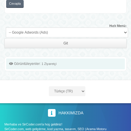
Cevapla
Hızlı Menü:
Görüntüleyenler:
1 Ziyaretçi
HAKKIMIZDA
Merhaba ve SirCoder.com'a hoş geldiniz!
SirCoder.com, web geliştirme, kod yazma, tasarım, SEO (Arama Motoru