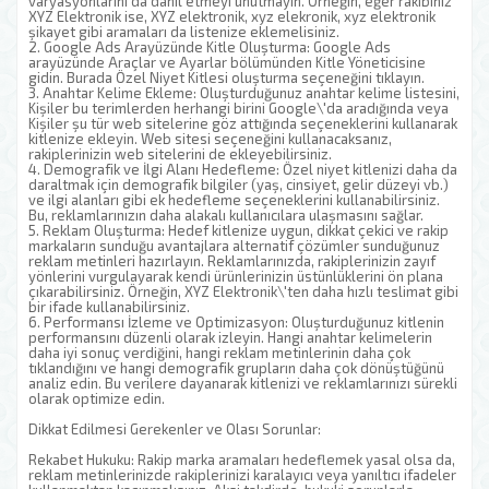
varyasyonlarını da dahil etmeyi unutmayın. Örneğin, eğer rakibiniz
XYZ Elektronik ise, XYZ elektronik, xyz elekronik, xyz elektronik
şikayet gibi aramaları da listenize eklemelisiniz.
2. Google Ads Arayüzünde Kitle Oluşturma: Google Ads
arayüzünde Araçlar ve Ayarlar bölümünden Kitle Yöneticisine
gidin. Burada Özel Niyet Kitlesi oluşturma seçeneğini tıklayın.
3. Anahtar Kelime Ekleme: Oluşturduğunuz anahtar kelime listesini,
Kişiler bu terimlerden herhangi birini Google\'da aradığında veya
Kişiler şu tür web sitelerine göz attığında seçeneklerini kullanarak
kitlenize ekleyin. Web sitesi seçeneğini kullanacaksanız,
rakiplerinizin web sitelerini de ekleyebilirsiniz.
4. Demografik ve İlgi Alanı Hedefleme: Özel niyet kitlenizi daha da
daraltmak için demografik bilgiler (yaş, cinsiyet, gelir düzeyi vb.)
ve ilgi alanları gibi ek hedefleme seçeneklerini kullanabilirsiniz.
Bu, reklamlarınızın daha alakalı kullanıcılara ulaşmasını sağlar.
5. Reklam Oluşturma: Hedef kitlenize uygun, dikkat çekici ve rakip
markaların sunduğu avantajlara alternatif çözümler sunduğunuz
reklam metinleri hazırlayın. Reklamlarınızda, rakiplerinizin zayıf
yönlerini vurgulayarak kendi ürünlerinizin üstünlüklerini ön plana
çıkarabilirsiniz. Örneğin, XYZ Elektronik\'ten daha hızlı teslimat gibi
bir ifade kullanabilirsiniz.
6. Performansı İzleme ve Optimizasyon: Oluşturduğunuz kitlenin
performansını düzenli olarak izleyin. Hangi anahtar kelimelerin
daha iyi sonuç verdiğini, hangi reklam metinlerinin daha çok
tıklandığını ve hangi demografik grupların daha çok dönüştüğünü
analiz edin. Bu verilere dayanarak kitlenizi ve reklamlarınızı sürekli
olarak optimize edin.
Dikkat Edilmesi Gerekenler ve Olası Sorunlar:
Rekabet Hukuku: Rakip marka aramaları hedeflemek yasal olsa da,
reklam metinlerinizde rakiplerinizi karalayıcı veya yanıltıcı ifadeler