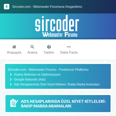
Sircoder.com - Webmaster Forumuna Hoşgeldiniz.
Sircoder.com Webmaster Forumu Kuralları
Anasayfa
Arama
Yardım
Daha Fazla
Sircoder.com - Webmaster Forumu - Freelancer Platformu
Arama Motorları ve Optimizasyon
Google Adwords (Ads)
Ads Hesaplarında Özel Niyet Kitleleri: Rakip Marka Aramaları
ADS HESAPLARINDA ÖZEL NIYET KITLELERI:
RAKIP MARKA ARAMALARI