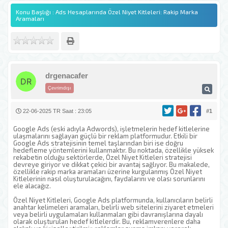
Konu Başlığı : Ads Hesaplarında Özel Niyet Kitleleri: Rakip Marka
Aramaları
drgenacafer
Çevrimdışı
22-06-2025 TR Saat : 23:05
#1
Google Ads (eski adıyla Adwords), işletmelerin hedef kitlelerine
ulaşmalarını sağlayan güçlü bir reklam platformudur. Etkili bir
Google Ads stratejisinin temel taşlarından biri ise doğru
hedefleme yöntemlerini kullanmaktır. Bu noktada, özellikle yüksek
rekabetin olduğu sektörlerde, Özel Niyet Kitleleri stratejisi
devreye giriyor ve dikkat çekici bir avantaj sağlıyor. Bu makalede,
özellikle rakip marka aramaları üzerine kurgulanmış Özel Niyet
Kitlelerinin nasıl oluşturulacağını, faydalarını ve olası sorunlarını
ele alacağız.
Özel Niyet Kitleleri, Google Ads platformunda, kullanıcıların belirli
anahtar kelimeleri aramaları, belirli web sitelerini ziyaret etmeleri
veya belirli uygulamaları kullanmaları gibi davranışlarına dayalı
olarak oluşturulan hedef kitlelerdir. Bu, reklamverenlere daha