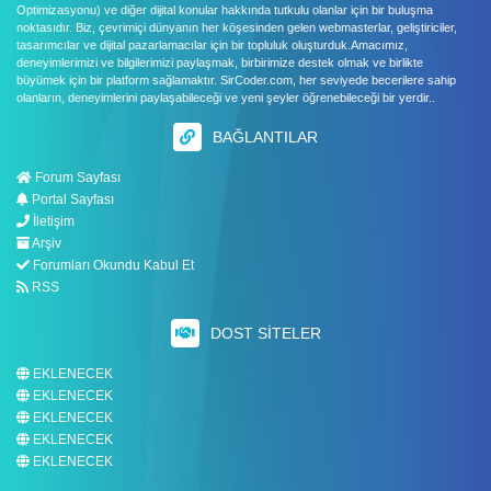
Optimizasyonu) ve diğer dijital konular hakkında tutkulu olanlar için bir buluşma
noktasıdır. Biz, çevrimiçi dünyanın her köşesinden gelen webmasterlar, geliştiriciler,
tasarımcılar ve dijital pazarlamacılar için bir topluluk oluşturduk.Amacımız,
deneyimlerimizi ve bilgilerimizi paylaşmak, birbirimize destek olmak ve birlikte
büyümek için bir platform sağlamaktır. SirCoder.com, her seviyede becerilere sahip
olanların, deneyimlerini paylaşabileceği ve yeni şeyler öğrenebileceği bir yerdir..
BAĞLANTILAR
Forum Sayfası
Portal Sayfası
İletişim
Arşiv
Forumları Okundu Kabul Et
RSS
DOST SITELER
EKLENECEK
EKLENECEK
EKLENECEK
EKLENECEK
EKLENECEK