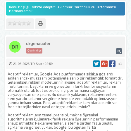
Konu Başlığı : Ads'te Adaptif Reklamlar: Yaratıcılık ve Performansı
Harmanlamak
drgenacafer
Çevrimdışı
21-06-2025 TR Saat : 22:59
#1
Adaptif reklamlar, Google Ads platformunda sıklıkla göz ardı
edilen ancak muazzam potansiyele sahip bir reklamcılık formatıdır.
Geleneksel reklam modellerinin aksine, adaptif reklamlar, reklam
metinlerinin, başlıkların ve görsellerin farklı kombinasyonlarını
otomatik olarak test ederek en iyi performansı sağlayan
varyasyonları öne çıkarır. Bu dinamik yaklaşım, reklamverenlere
hem yaratıcılıklarını sergileme hem de veri odaklı optimizasyon
yapma imkanı sunar. Peki, adaptif reklamlar tam olarak nedir ve
Ads stratejilerinize nasıl entegre edebilirsiniz?
Adaptif reklamların temel prensibi, makine öğrenimi
algoritmalarını kullanarak farklı reklam öğelerinin performansını
analiz etmektir. Reklamverenler, sisteme birden fazla başlık,
açıklama ve görsel yükler. Google, bu öğeleri farklı