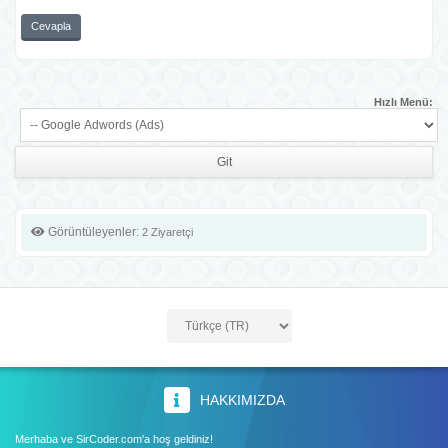
Cevapla
Hızlı Menü:
Görüntüleyenler:
2 Ziyaretçi
HAKKIMIZDA
Merhaba ve SirCoder.com'a hoş geldiniz!