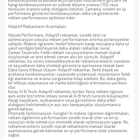
kombinasyonlarda kullanarak potansiyel müşterilere gösterir ve
hangi kombinasyonların en yüksek tıklama oranına (TO) veya
dönüşüm oranına sahip olduğunu belirler. Zamanla, sistem en iyi
performansı gösteren kombinasyonları daha sık göstererek
reklam performansını optimize eder.
Adaptif Reklamların Avantajları:
Yüksek Performans: Adaptif reklamlar, sürekli test ve
optimizasyon yoluyla reklam performansını artırma potansiyeline
sahiptir. Makine öğrenimi, hedef kitlenizin hangi mesajlara daha iyi
yanıt verdiğini belirleyerek daha alakalı reklamlar sunar.
Zaman Tasarrufu: Farklı reklam varyasyonlarını manuel olarak
oluşturmak ve test etmek zaman alıcı bir süreçtir. Adaptif
reklamlar, bu süreci otomatikleştirerek reklamverenlerin zamanını
ve kaynaklarını daha stratejik görevlere ayırmasına olanak tanır.
Daha Geniş Kitleye Ulaşım: Adaptif reklamlar, farklı başlık ve
açıklama kombinasyonları sayesinde potansiyel müşterilerin farklı
ilgi alanlarına ve arama sorgularına hitap edebilir. Bu, daha geniş
bir kitleye ulaşmanıza ve marka bilinirliğinizi artırmanıza yardımcı
olur.
Kolay A/B Testi: Adaptif reklamlar, birden fazla reklam öğesini
aynı anda test etme imkanı sunarak A/B testi sürecini kolaylaştırır.
Hangi başlıkların, açıklamaların veya görsellerin daha etkili
olduğunu belirlemek için ayrı ayrı kampanyalar oluşturmanıza
gerek kalmaz.
Otomatik Optimizasyon: Google\'ın makine öğrenimi algoritmaları,
reklam öğelerinin performansını sürekli olarak izler ve en iyi
sonuçları elde etmek için otomatik olarak optimizasyon yapar. Bu,
reklamverenlerin sürekli olarak reklamlarını manuel olarak
ayarlamasına gerek kalmadan en iyi performansı elde etmelerini
sağlar.