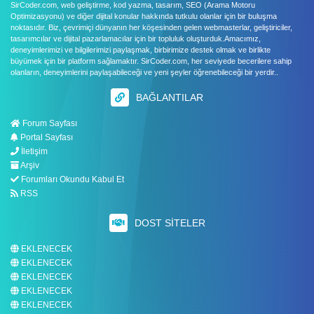
SirCoder.com, web geliştirme, kod yazma, tasarım, SEO (Arama Motoru
Optimizasyonu) ve diğer dijital konular hakkında tutkulu olanlar için bir buluşma
noktasıdır. Biz, çevrimiçi dünyanın her köşesinden gelen webmasterlar, geliştiriciler,
tasarımcılar ve dijital pazarlamacılar için bir topluluk oluşturduk.Amacımız,
deneyimlerimizi ve bilgilerimizi paylaşmak, birbirimize destek olmak ve birlikte
büyümek için bir platform sağlamaktır. SirCoder.com, her seviyede becerilere sahip
olanların, deneyimlerini paylaşabileceği ve yeni şeyler öğrenebileceği bir yerdir..
BAĞLANTILAR
Forum Sayfası
Portal Sayfası
İletişim
Arşiv
Forumları Okundu Kabul Et
RSS
DOST SITELER
EKLENECEK
EKLENECEK
EKLENECEK
EKLENECEK
EKLENECEK