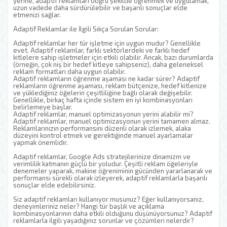
yerine, adaptif reklamları doğru şekilde öğrenmek ve uygulamak,
uzun vadede daha sürdürülebilir ve başarılı sonuçlar elde
etmenizi sağlar.
Adaptif Reklamlar ile İlgili Sıkça Sorulan Sorular:
Adaptif reklamlar her tür işletme için uygun mudur? Genellikle
evet. Adaptif reklamlar, farklı sektörlerdeki ve farklı hedef
kitlelere sahip işletmeler için etkili olabilir. Ancak, bazı durumlarda
(örneğin, çok niş bir hedef kitleye sahipseniz), daha geleneksel
reklam formatları daha uygun olabilir.
Adaptif reklamların öğrenme aşaması ne kadar sürer? Adaptif
reklamların öğrenme aşaması, reklam bütçenize, hedef kitlenize
ve yüklediğiniz öğelerin çeşitliliğine bağlı olarak değişebilir.
Genellikle, birkaç hafta içinde sistem en iyi kombinasyonları
belirlemeye başlar.
Adaptif reklamlar, manuel optimizasyonun yerini alabilir mi?
Adaptif reklamlar, manuel optimizasyonun yerini tamamen almaz.
Reklamlarınızın performansını düzenli olarak izlemek, alaka
düzeyini kontrol etmek ve gerektiğinde manuel ayarlamalar
yapmak önemlidir.
Adaptif reklamlar, Google Ads stratejilerinize dinamizm ve
verimlilik katmanın güçlü bir yoludur. Çeşitli reklam öğeleriyle
denemeler yaparak, makine öğreniminin gücünden yararlanarak ve
performansı sürekli olarak izleyerek, adaptif reklamlarla başarılı
sonuçlar elde edebilirsiniz.
Siz adaptif reklamları kullanıyor musunuz? Eğer kullanıyorsanız,
deneyimleriniz neler? Hangi tür başlık ve açıklama
kombinasyonlarının daha etkili olduğunu düşünüyorsunuz? Adaptif
reklamlarla ilgili yaşadığınız sorunlar ve çözümleri nelerdir?