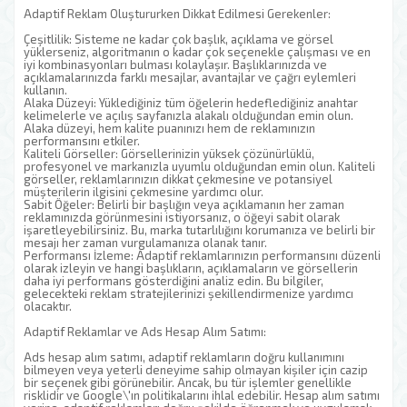
Adaptif Reklam Oluştururken Dikkat Edilmesi Gerekenler:
Çeşitlilik: Sisteme ne kadar çok başlık, açıklama ve görsel
yüklerseniz, algoritmanın o kadar çok seçenekle çalışması ve en
iyi kombinasyonları bulması kolaylaşır. Başlıklarınızda ve
açıklamalarınızda farklı mesajlar, avantajlar ve çağrı eylemleri
kullanın.
Alaka Düzeyi: Yüklediğiniz tüm öğelerin hedeflediğiniz anahtar
kelimelerle ve açılış sayfanızla alakalı olduğundan emin olun.
Alaka düzeyi, hem kalite puanınızı hem de reklamınızın
performansını etkiler.
Kaliteli Görseller: Görsellerinizin yüksek çözünürlüklü,
profesyonel ve markanızla uyumlu olduğundan emin olun. Kaliteli
görseller, reklamlarınızın dikkat çekmesine ve potansiyel
müşterilerin ilgisini çekmesine yardımcı olur.
Sabit Öğeler: Belirli bir başlığın veya açıklamanın her zaman
reklamınızda görünmesini istiyorsanız, o öğeyi sabit olarak
işaretleyebilirsiniz. Bu, marka tutarlılığını korumanıza ve belirli bir
mesajı her zaman vurgulamanıza olanak tanır.
Performansı İzleme: Adaptif reklamlarınızın performansını düzenli
olarak izleyin ve hangi başlıkların, açıklamaların ve görsellerin
daha iyi performans gösterdiğini analiz edin. Bu bilgiler,
gelecekteki reklam stratejilerinizi şekillendirmenize yardımcı
olacaktır.
Adaptif Reklamlar ve Ads Hesap Alım Satımı:
Ads hesap alım satımı, adaptif reklamların doğru kullanımını
bilmeyen veya yeterli deneyime sahip olmayan kişiler için cazip
bir seçenek gibi görünebilir. Ancak, bu tür işlemler genellikle
risklidir ve Google\'ın politikalarını ihlal edebilir. Hesap alım satımı