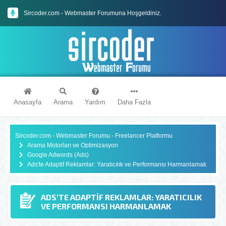
Sircoder.com - Webmaster Forumuna Hoşgeldiniz.
Sircoder.com Webmaster Forumu Kuralları
Anasayfa
Arama
Yardım
Daha Fazla
Sircoder.com - Webmaster Forumu - Freelancer Platformu
Arama Motorları ve Optimizasyon
Google Adwords (Ads)
Ads'te Adaptif Reklamlar: Yaratıcılık ve Performansı Harmanlamak
ADS'TE ADAPTIF REKLAMLAR: YARATICILIK
VE PERFORMANSI HARMANLAMAK