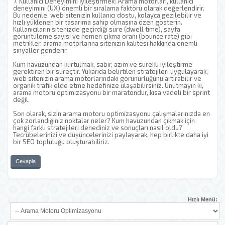
7. Kullanıcı Deneyimini İyileştirmek: Arama motorları, kullanıcı
deneyimini (UX) önemli bir sıralama faktörü olarak değerlendirir.
Bu nedenle, web sitenizin kullanıcı dostu, kolayca gezilebilir ve
hızlı yüklenen bir tasarıma sahip olmasına özen gösterin.
Kullanıcıların sitenizde geçirdiği süre (dwell time), sayfa
görüntüleme sayısı ve hemen çıkma oranı (bounce rate) gibi
metrikler, arama motorlarına sitenizin kalitesi hakkında önemli
sinyaller gönderir.
Kum havuzundan kurtulmak, sabır, azim ve sürekli iyileştirme
gerektiren bir süreçtir. Yukarıda belirtilen stratejileri uygulayarak,
web sitenizin arama motorlarındaki görünürlüğünü artırabilir ve
organik trafik elde etme hedefinize ulaşabilirsiniz. Unutmayın ki,
arama motoru optimizasyonu bir maratondur, kısa vadeli bir sprint
değil.
Son olarak, sizin arama motoru optimizasyonu çalışmalarınızda en
çok zorlandığınız noktalar neler? Kum havuzundan çıkmak için
hangi farklı stratejileri denediniz ve sonuçları nasıl oldu?
Tecrübelerinizi ve düşüncelerinizi paylaşarak, hep birlikte daha iyi
bir SEO topluluğu oluşturabiliriz.
Cevapla
Hızlı Menü: