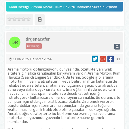
Konu Başlığı : Arama Motoru Kum Havuzu: Bekleme Süresini Aşmak
drgenacafer
Çevrimdışı
11-06-2025 TR Saat : 23:54
#1
Arama motoru optimizasyonu dünyasında, özellikle yeni web
siteleri için sıkça karşılaşılan bir kavram vardır: Arama Motoru Kum
Havuzu (Search Engine Sandbox). Bu terim, Google gibi arama
motorlarının yeni web sitelerini veya belirli anahtar kelimelerde
rekabet eden siteleri, sıralama sonuçlarında geçici olarak askıya
alma veya daha düşük sıralarda tutma eğilimini ifade eder. Kum
havuzunun amacı, spam siteleri ve düşük kaliteli içeriği
filtreleyerek kullanıcılara en iyi deneyimi sunmaktır. Bu durum, site
sahipleri için oldukça moral bozucu olabilir. Zira emek vererek
oluşturdukları içeriklerin arama sonuçlarında görünürlüğünün
kısıtlanması, organik trafik elde etme çabalarını sekteye uğratır.
Ancak, doğru stratejilerle bu bekleme süresini aşmak ve arama
motorlarının gözünde güvenilir bir otorite haline gelmek
mümkündür.