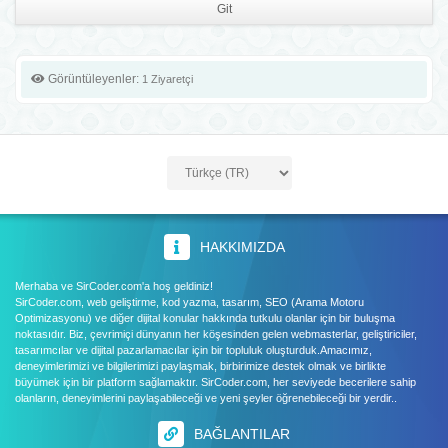
Görüntüleyenler:
1 Ziyaretçi
HAKKIMIZDA
Merhaba ve SirCoder.com'a hoş geldiniz!
SirCoder.com, web geliştirme, kod yazma, tasarım, SEO (Arama Motoru
Optimizasyonu) ve diğer dijital konular hakkında tutkulu olanlar için bir buluşma
noktasıdır. Biz, çevrimiçi dünyanın her köşesinden gelen webmasterlar, geliştiriciler,
tasarımcılar ve dijital pazarlamacılar için bir topluluk oluşturduk.Amacımız,
deneyimlerimizi ve bilgilerimizi paylaşmak, birbirimize destek olmak ve birlikte
büyümek için bir platform sağlamaktır. SirCoder.com, her seviyede becerilere sahip
olanların, deneyimlerini paylaşabileceği ve yeni şeyler öğrenebileceği bir yerdir..
BAĞLANTILAR