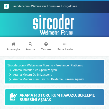
Sircoder.com - Webmaster Forumuna Hoşgeldiniz.
Sircoder.com Webmaster Forumu Kuralları
Anasayfa
Arama
Yardım
Daha Fazla
Sircoder.com - Webmaster Forumu - Freelancer Platformu
Arama Motorları ve Optimizasyon
Arama Motoru Optimizasyonu
Arama Motoru Kum Havuzu: Bekleme Süresini Aşmak
ARAMA MOTORU KUM HAVUZU: BEKLEME
SÜRESINI AŞMAK