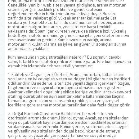
Peki, arama motoru kum havuzu tam olarak nedir ve neden var?
Genellikle, yeni bir web sitesi yayına girdiğinde, arama motorları
sitenin içeriğini, backlink profilini ve genel kalitesini
değerlendirmek için belirli bir süreye ihtiyaç duyar. Bu süre
zarfında site, rekabet gücü yüksek anahtar kelimelerde üst
sıralara yerleşmekte zorlanır. Bu durumun temel nedeni, arama
motorlarının algoritmalarının, yeni sitelere karşı temkinli
yaklaşmasıdır. Spam içerik üreten veya kısa sürede hızlı yükseliş
hedefleyen sitelerin önüne geçmek amacıyla, yeni siteler bir nevi
test aşamasından geçirilir. Kum havuzunun varlığı, arama
motorlarının kullanıcılarına en iyi ve en güvenilir sonuçları sunma
amacından kaynaklanır.
Kum havuzundan çıkış stratejileri nelerdir? Bu sorunun cevabı,
sabır, tutarlılık ve kaliteli içerik üretiminde yatar. İşte kum havuzunu
aşmak için izlenebilecek bazı etkili yöntemler:
1. Kaliteli ve Özgün İçerik Üretimi: Arama motorları, kullanıcıların
sorularına en iyi cevapları veren ve değerli bilgiler sunan içerikleri
ödüllendirir. Bu nedenle, sitenizde yayınladığınız içeriklerin özgün,
bilgilendirici ve okuyucular için faydalı olmasına özen gösterin.
Anahtar kelimeleri doğal bir şekilde içeriğe yedirin, ancak keyword
stuffing olarak bilinen aşırı anahtar kelime kullanımından kaçının.
Uzmanlara göre, uzun ve kapsamlı içerikler, kısa ve yüzeysel
içeriklere göre arama motorları tarafından daha fazla değer görür.
2. Doğal Backlink Oluşturma: Backlinkler, bir web sitesinin
otoritesini artırmada önemli bir rol oynar. Ancak, spam sitelerden
veya düşük kaliteli kaynaklardan elde edilen backlinkler, sitenizin
sıralamasına zarar verebilir. Bunun yerine, sektörünüzdeki saygın
ve güvenilir web sitelerinden doğal backlinkler elde etmeye
çalışın. Konuk yazarlık, içerik pazarlaması ve sosyal medya