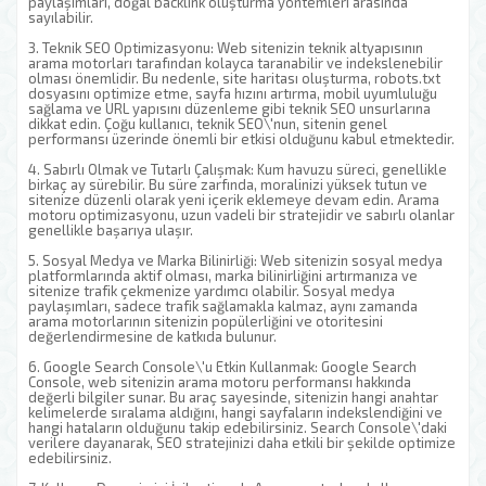
paylaşımları, doğal backlink oluşturma yöntemleri arasında
sayılabilir.
3. Teknik SEO Optimizasyonu: Web sitenizin teknik altyapısının
arama motorları tarafından kolayca taranabilir ve indekslenebilir
olması önemlidir. Bu nedenle, site haritası oluşturma, robots.txt
dosyasını optimize etme, sayfa hızını artırma, mobil uyumluluğu
sağlama ve URL yapısını düzenleme gibi teknik SEO unsurlarına
dikkat edin. Çoğu kullanıcı, teknik SEO\'nun, sitenin genel
performansı üzerinde önemli bir etkisi olduğunu kabul etmektedir.
4. Sabırlı Olmak ve Tutarlı Çalışmak: Kum havuzu süreci, genellikle
birkaç ay sürebilir. Bu süre zarfında, moralinizi yüksek tutun ve
sitenize düzenli olarak yeni içerik eklemeye devam edin. Arama
motoru optimizasyonu, uzun vadeli bir stratejidir ve sabırlı olanlar
genellikle başarıya ulaşır.
5. Sosyal Medya ve Marka Bilinirliği: Web sitenizin sosyal medya
platformlarında aktif olması, marka bilinirliğini artırmanıza ve
sitenize trafik çekmenize yardımcı olabilir. Sosyal medya
paylaşımları, sadece trafik sağlamakla kalmaz, aynı zamanda
arama motorlarının sitenizin popülerliğini ve otoritesini
değerlendirmesine de katkıda bulunur.
6. Google Search Console\'u Etkin Kullanmak: Google Search
Console, web sitenizin arama motoru performansı hakkında
değerli bilgiler sunar. Bu araç sayesinde, sitenizin hangi anahtar
kelimelerde sıralama aldığını, hangi sayfaların indekslendiğini ve
hangi hataların olduğunu takip edebilirsiniz. Search Console\'daki
verilere dayanarak, SEO stratejinizi daha etkili bir şekilde optimize
edebilirsiniz.