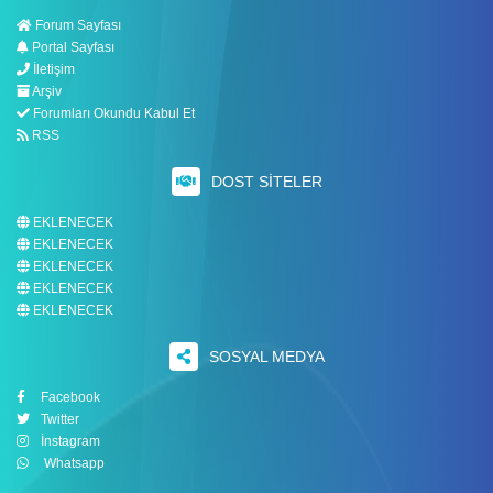
Forum Sayfası
Portal Sayfası
İletişim
Arşiv
Forumları Okundu Kabul Et
RSS
DOST SITELER
EKLENECEK
EKLENECEK
EKLENECEK
EKLENECEK
EKLENECEK
SOSYAL MEDYA
Facebook
Twitter
İnstagram
Whatsapp