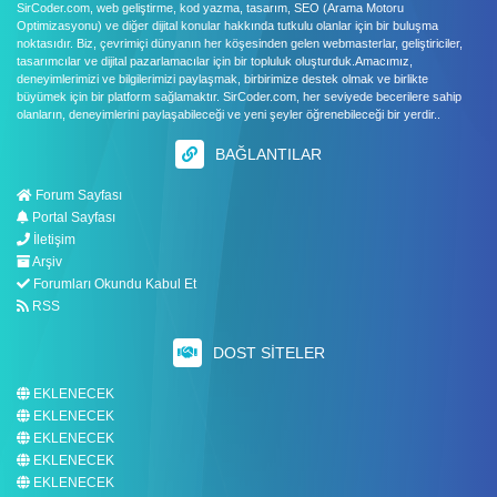
SirCoder.com, web geliştirme, kod yazma, tasarım, SEO (Arama Motoru
Optimizasyonu) ve diğer dijital konular hakkında tutkulu olanlar için bir buluşma
noktasıdır. Biz, çevrimiçi dünyanın her köşesinden gelen webmasterlar, geliştiriciler,
tasarımcılar ve dijital pazarlamacılar için bir topluluk oluşturduk.Amacımız,
deneyimlerimizi ve bilgilerimizi paylaşmak, birbirimize destek olmak ve birlikte
büyümek için bir platform sağlamaktır. SirCoder.com, her seviyede becerilere sahip
olanların, deneyimlerini paylaşabileceği ve yeni şeyler öğrenebileceği bir yerdir..
BAĞLANTILAR
Forum Sayfası
Portal Sayfası
İletişim
Arşiv
Forumları Okundu Kabul Et
RSS
DOST SITELER
EKLENECEK
EKLENECEK
EKLENECEK
EKLENECEK
EKLENECEK