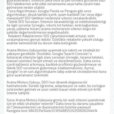
güncellemeleri, sitenizin daha önce iyi performans gösteren bazı
SEO taktiklerinin artık etkili olmamasına veya hatta zararlı hale
gelmesine neden olabilir.
Ceza Algoritmaları: Google Panda ve Penguin gibi ceza
algoritmaları, düşük kaliteli içerik, spam backlink\'ler veya diğer
manipülatif SEO taktikleri nedeniyle sitenizi cezalandırabilir.
Teknik SEO Sorunları: Sitenizin taranabilirliği ve indekslenebilirliği
ile ilgili sorunlar (örneğin, robots.txt hataları, kırık bağlantılar,
yavaş yükleme hızları) arama motorlarının sitenizi doğru bir
şekilde değerlendirmesini engelleyebilir.
Rekabet: Rakiplerinizin SEO çalışmalarındaki artışlar, sizin
sıralamalarınızı geriye itebilir. Özellikle rekabetin yüksek olduğu
anahtar kelimelerde bu durum daha belirgindir.
Arama Motoru Uykusundan uyanmak için sabırlı ve stratejik bir
yaklaşım gereklidir. Öncelikle, Google Search Console\'u
kullanarak sitenizle ilgili olası sorunları (örneğin, tarama hataları,
manuel işlemler) tespit etmeli ve düzeltmelisiniz. Daha sonra,
içerik kalitenizi artırmaya, backlink profilinizi güçlendirmeye ve
teknik SEO sorunlarını gidermeye odaklanmalısınız. Ayrıca,
Google\'ın en son algoritmalarını takip ederek stratejilerinizi buna
göre ayarlamanız önemlidir.
Arama Motoru Uykusu, SEO\'nun dinamik doğasının bir
hatırlatıcısıdır. Sürekli öğrenme, adaptasyon ve sabır, bu zorluğun
üstesinden gelmek ve uzun vadeli başarı elde etmek için kritik
öneme sahiptir.
Sizce Arama Motoru Uykusuna girmiş bir web sitesini uyandırmak
için en etkili stratejiler nelerdir? Daha önce bu durumu yaşadınız
mı? Deneyimlerinizi ve düşüncelerinizi bizimle paylaşın!
Rastgele kod: 6843531e54eb33.1054885520250606204414