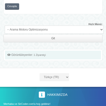
Cevapla
Hızlı Menü:
Görüntüleyenler:
1 Ziyaretçi
HAKKIMIZDA
Merhaba ve SirCoder.com'a hoş geldiniz!