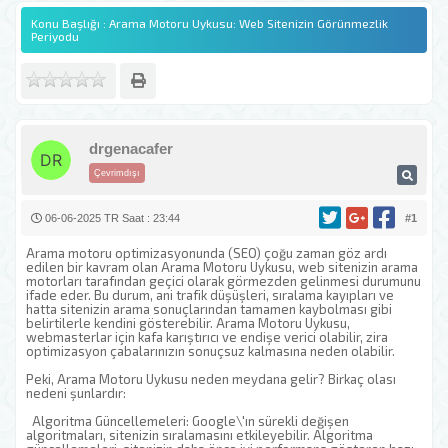
Konu Başlığı : Arama Motoru Uykusu: Web Sitenizin Görünmezlik
Periyodu
drgenacafer
Çevrimdışı
06-06-2025 TR Saat : 23:44
#1
Arama motoru optimizasyonunda (SEO) çoğu zaman göz ardı
edilen bir kavram olan Arama Motoru Uykusu, web sitenizin arama
motorları tarafından geçici olarak görmezden gelinmesi durumunu
ifade eder. Bu durum, ani trafik düşüşleri, sıralama kayıpları ve
hatta sitenizin arama sonuçlarından tamamen kaybolması gibi
belirtilerle kendini gösterebilir. Arama Motoru Uykusu,
webmasterlar için kafa karıştırıcı ve endişe verici olabilir, zira
optimizasyon çabalarınızın sonuçsuz kalmasına neden olabilir.
Peki, Arama Motoru Uykusu neden meydana gelir? Birkaç olası
nedeni şunlardır:
Algoritma Güncellemeleri: Google\'ın sürekli değişen
algoritmaları, sitenizin sıralamasını etkileyebilir. Algoritma