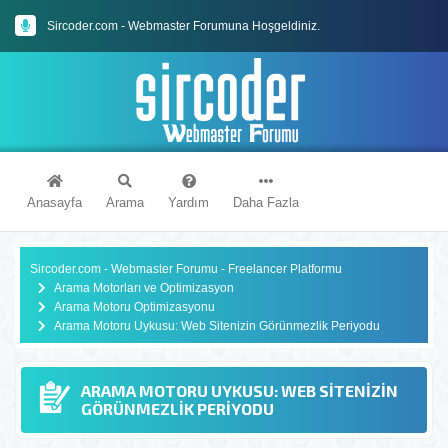
Sircoder.com - Webmaster Forumuna Hoşgeldiniz.
Sircoder.com Webmaster Forumu Kuralları
Anasayfa
Arama
Yardım
Daha Fazla
Sircoder.com - Webmaster Forumu - Freelancer Platformu
Arama Motorları ve Optimizasyon
Arama Motoru Optimizasyonu
Arama Motoru Uykusu: Web Sitenizin Görünmezlik Periyodu
ARAMA MOTORU UYKUSU: WEB SITENIZIN
GÖRÜNMEZLIK PERIYODU