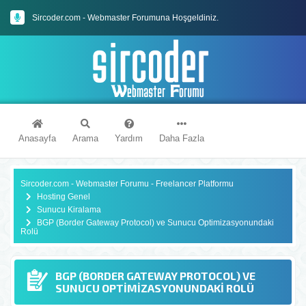
Sircoder.com - Webmaster Forumuna Hoşgeldiniz.
Sircoder.com Webmaster Forumu Kuralları
Anasayfa
Arama
Yardım
Daha Fazla
Sircoder.com - Webmaster Forumu - Freelancer Platformu
Hosting Genel
Sunucu Kiralama
BGP (Border Gateway Protocol) ve Sunucu Optimizasyonundaki
Rolü
BGP (BORDER GATEWAY PROTOCOL) VE
SUNUCU OPTIMIZASYONUNDAKI ROLÜ