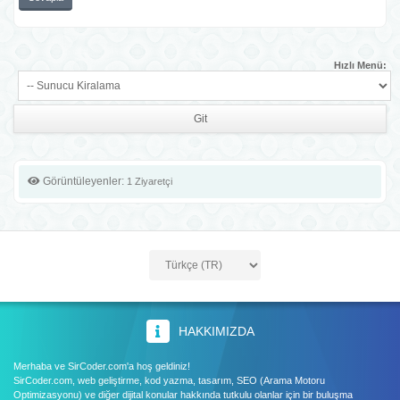
Hızlı Menü:
Görüntüleyenler:
1 Ziyaretçi
HAKKIMIZDA
Merhaba ve SirCoder.com'a hoş geldiniz!
SirCoder.com, web geliştirme, kod yazma, tasarım, SEO (Arama Motoru
Optimizasyonu) ve diğer dijital konular hakkında tutkulu olanlar için bir buluşma