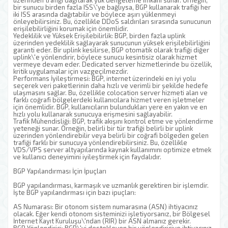
üzerinden trafiği dağıtarak yük dengeleme imkanı sunar. Örneğin,
bir sunucu birden fazla ISS\'ye bağlıysa, BGP kullanarak trafiği her
iki ISS arasında dağıtabilir ve böylece aşırı yüklenmeyi
önleyebilirsiniz. Bu, özellikle DDoS saldırıları sırasında sunucunun
erişilebilirliğini korumak için önemlidir.
Yedeklilik ve Yüksek Erişilebilirlik: BGP, birden fazla uplink
üzerinden yedeklilik sağlayarak sunucunun yüksek erişilebilirliğini
garanti eder. Bir uplink kesilirse, BGP otomatik olarak trafiği diğer
uplink\'e yönlendirir, böylece sunucu kesintisiz olarak hizmet
vermeye devam eder. Dedicated server hizmetlerinde bu özellik,
kritik uygulamalar için vazgeçilmezdir.
Performans İyileştirmesi: BGP, internet üzerindeki en iyi yolu
seçerek veri paketlerinin daha hızlı ve verimli bir şekilde hedefe
ulaşmasını sağlar. Bu, özellikle colocation server hizmeti alan ve
farklı coğrafi bölgelerdeki kullanıcılara hizmet veren işletmeler
için önemlidir. BGP, kullanıcıların bulundukları yere en yakın ve en
hızlı yolu kullanarak sunucuya erişmesini sağlayabilir.
Trafik Mühendisliği: BGP, trafik akışını kontrol etme ve yönlendirme
yeteneği sunar. Örneğin, belirli bir tür trafiği belirli bir uplink
üzerinden yönlendirebilir veya belirli bir coğrafi bölgeden gelen
trafiği farklı bir sunucuya yönlendirebilirsiniz. Bu, özellikle
VDS/VPS server altyapılarında kaynak kullanımını optimize etmek
ve kullanıcı deneyimini iyileştirmek için faydalıdır.
BGP Yapılandırması İçin İpuçları
BGP yapılandırması, karmaşık ve uzmanlık gerektiren bir işlemdir.
İşte BGP yapılandırması için bazı ipuçları:
AS Numarası: Bir otonom sistem numarasına (ASN) ihtiyacınız
olacak. Eğer kendi otonom sisteminizi işletiyorsanız, bir Bölgesel
İnternet Kayıt Kuruluşu\'ndan (RIR) bir ASN almanız gerekir.