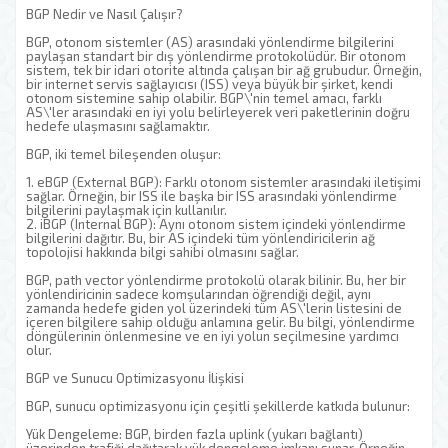
BGP Nedir ve Nasıl Çalışır?
BGP, otonom sistemler (AS) arasındaki yönlendirme bilgilerini
paylaşan standart bir dış yönlendirme protokolüdür. Bir otonom
sistem, tek bir idari otorite altında çalışan bir ağ grubudur. Örneğin,
bir internet servis sağlayıcısı (ISS) veya büyük bir şirket, kendi
otonom sistemine sahip olabilir. BGP\'nin temel amacı, farklı
AS\'ler arasındaki en iyi yolu belirleyerek veri paketlerinin doğru
hedefe ulaşmasını sağlamaktır.
BGP, iki temel bileşenden oluşur:
1. eBGP (External BGP): Farklı otonom sistemler arasındaki iletişimi
sağlar. Örneğin, bir ISS ile başka bir ISS arasındaki yönlendirme
bilgilerini paylaşmak için kullanılır.
2. iBGP (Internal BGP): Aynı otonom sistem içindeki yönlendirme
bilgilerini dağıtır. Bu, bir AS içindeki tüm yönlendiricilerin ağ
topolojisi hakkında bilgi sahibi olmasını sağlar.
BGP, path vector yönlendirme protokolü olarak bilinir. Bu, her bir
yönlendiricinin sadece komşularından öğrendiği değil, aynı
zamanda hedefe giden yol üzerindeki tüm AS\'lerin listesini de
içeren bilgilere sahip olduğu anlamına gelir. Bu bilgi, yönlendirme
döngülerinin önlenmesine ve en iyi yolun seçilmesine yardımcı
olur.
BGP ve Sunucu Optimizasyonu İlişkisi
BGP, sunucu optimizasyonu için çeşitli şekillerde katkıda bulunur:
Yük Dengeleme: BGP, birden fazla uplink (yukarı bağlantı)