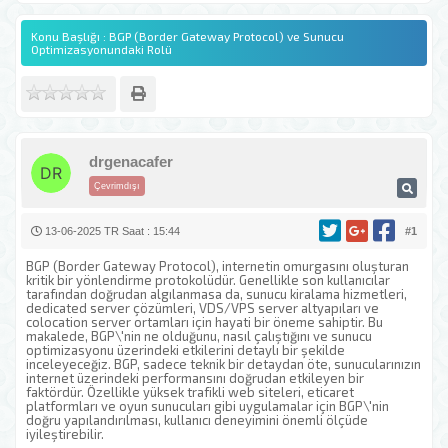
Konu Başlığı : BGP (Border Gateway Protocol) ve Sunucu
Optimizasyonundaki Rolü
drgenacafer
Çevrimdışı
13-06-2025 TR Saat : 15:44
#1
BGP (Border Gateway Protocol), internetin omurgasını oluşturan
kritik bir yönlendirme protokolüdür. Genellikle son kullanıcılar
tarafından doğrudan algılanmasa da, sunucu kiralama hizmetleri,
dedicated server çözümleri, VDS/VPS server altyapıları ve
colocation server ortamları için hayati bir öneme sahiptir. Bu
makalede, BGP\'nin ne olduğunu, nasıl çalıştığını ve sunucu
optimizasyonu üzerindeki etkilerini detaylı bir şekilde
inceleyeceğiz. BGP, sadece teknik bir detaydan öte, sunucularınızın
internet üzerindeki performansını doğrudan etkileyen bir
faktördür. Özellikle yüksek trafikli web siteleri, eticaret
platformları ve oyun sunucuları gibi uygulamalar için BGP\'nin
doğru yapılandırılması, kullanıcı deneyimini önemli ölçüde
iyileştirebilir.