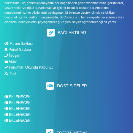
noktasıdır. Biz, çevrimiçi dünyanın her köşesinden gelen webmasterlar, geliştiriciler,
tasarımcılar ve dijital pazarlamacılar için bir topluluk oluşturduk.Amacımız,
deneyimlerimizi ve bilgilerimizi paylaşmak, birbirimize destek olmak ve birlikte
büyümek için bir platform sağlamaktır. SirCoder.com, her seviyede becerilere sahip
olanların, deneyimlerini paylaşabileceği ve yeni şeyler öğrenebileceği bir yerdir..
BAĞLANTILAR
Forum Sayfası
Portal Sayfası
İletişim
Arşiv
Forumları Okundu Kabul Et
RSS
DOST SITELER
EKLENECEK
EKLENECEK
EKLENECEK
EKLENECEK
EKLENECEK