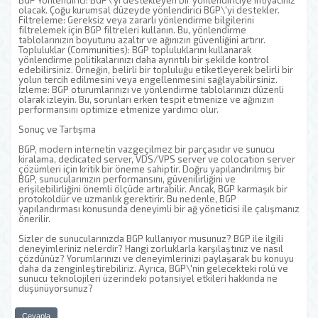
BGP Yönlendirici: BGP\'yi destekleyen bir yönlendiriciye ihtiyacınız
olacak. Çoğu kurumsal düzeyde yönlendirici BGP\'yi destekler.
Filtreleme: Gereksiz veya zararlı yönlendirme bilgilerini
filtrelemek için BGP filtreleri kullanın. Bu, yönlendirme
tablolarınızın boyutunu azaltır ve ağınızın güvenliğini artırır.
Topluluklar (Communities): BGP topluluklarını kullanarak
yönlendirme politikalarınızı daha ayrıntılı bir şekilde kontrol
edebilirsiniz. Örneğin, belirli bir topluluğu etiketleyerek belirli bir
yolun tercih edilmesini veya engellenmesini sağlayabilirsiniz.
İzleme: BGP oturumlarınızı ve yönlendirme tablolarınızı düzenli
olarak izleyin. Bu, sorunları erken tespit etmenize ve ağınızın
performansını optimize etmenize yardımcı olur.
Sonuç ve Tartışma
BGP, modern internetin vazgeçilmez bir parçasıdır ve sunucu
kiralama, dedicated server, VDS/VPS server ve colocation server
çözümleri için kritik bir öneme sahiptir. Doğru yapılandırılmış bir
BGP, sunucularınızın performansını, güvenilirliğini ve
erişilebilirliğini önemli ölçüde artırabilir. Ancak, BGP karmaşık bir
protokoldür ve uzmanlık gerektirir. Bu nedenle, BGP
yapılandırması konusunda deneyimli bir ağ yöneticisi ile çalışmanız
önerilir.
Sizler de sunucularınızda BGP kullanıyor musunuz? BGP ile ilgili
deneyimleriniz nelerdir? Hangi zorluklarla karşılaştınız ve nasıl
çözdünüz? Yorumlarınızı ve deneyimlerinizi paylaşarak bu konuyu
daha da zenginleştirebiliriz. Ayrıca, BGP\'nin gelecekteki rolü ve
sunucu teknolojileri üzerindeki potansiyel etkileri hakkında ne
düşünüyorsunuz?
Cevapla