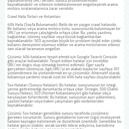
yapılandırılmış URL\'lerden, sunucu problemlerinden
kaynaklanabilir ve sitenizin indekslenmesini engelleyerek arama
motoru sıralamalarınıza zarar verebilir.
Crawl Hata Türleri ve Anlamları:
404 Hata (Sayfa Bulunamadı): Belki de en yaygın crawl hatasıdır.
Bir kullanıcı veya arama motoru botu, sunucunuzda bulunmayan bir
URL\'ye erişmeye çalıştığında ortaya çıkar. Bu, yanlış yazılmış
bağlantılar, silinmiş sayfalar veya bozuk bağlantılardan
kaynaklanabilir. SEO açısından büyük bir problem teşkil eder çünkü
kullanıcı deneyimini olumsuz etkiler ve arama motorlarının sitenizi
tam olarak taramasını engeller.
Çözümü: 404 hatalarını tespit etmek için Google Search Console
gibi araçlar kullanılabilir. Tespit edilen hatalar için öncelikle
URL\'nin doğru olup olmadığı kontrol edilmeli. Eğer sayfa
gerçekten silinmişse, ilgili URL\'yi en alakalı başka bir sayfaya 301
yönlendirmesi ile yönlendirmek en iyi çözümdür. Alternatif olarak,
kullanıcıya yardımcı olacak özel bir 404 hata sayfası oluşturulabilir.
5xx Hataları (Sunucu Hataları): Bu hatalar, sunucunuzun bir isteği
yerine getiremediği durumlarda ortaya çıkar. Örneğin, 500 (Dahili
Sunucu Hatası), 503 (Hizmet Kullanılamıyor) gibi hatalar sıkça
karşılaşılan türlerdendir. Bu hatalar, sunucunun aşırı yüklenmesi,
yazılım hataları veya bakım çalışmaları gibi nedenlerden
kaynaklanabilir.
Çözümü: 5xx hataları genellikle sunucu tarafında çözülmesi
gereken sorunlardır. Sunucu günlüklerini (server logs) inceleyerek
hatanın kaynağını belirlemek ve düzeltmek önemlidir. Genellikle bu
hatalar geçici olabilir, ancak sürekli tekrar ediyorsa, barındırma