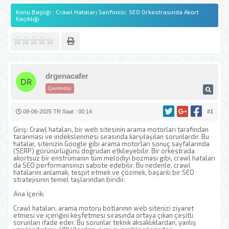
Konu Başlığı : Crawl Hataları Senfonisi: SEO Orkestrasında Akort
Kaçıklığı
drgenacafer
Çevrimdışı
08-06-2025 TR Saat : 00:14
#1
Giriş: Crawl hataları, bir web sitesinin arama motorları tarafından
taranması ve indekslenmesi sırasında karşılaşılan sorunlardır. Bu
hatalar, sitenizin Google gibi arama motorları sonuç sayfalarında
(SERP) görünürlüğünü doğrudan etkileyebilir. Bir orkestrada
akortsuz bir enstrümanın tüm melodiyi bozması gibi, crawl hataları
da SEO performansınızı sabote edebilir. Bu nedenle, crawl
hatalarını anlamak, tespit etmek ve çözmek, başarılı bir SEO
stratejisinin temel taşlarından biridir.
Ana İçerik:
Crawl hataları, arama motoru botlarının web sitenizi ziyaret
etmesi ve içeriğini keşfetmesi sırasında ortaya çıkan çeşitli
sorunları ifade eder. Bu sorunlar teknik aksaklıklardan, yanlış