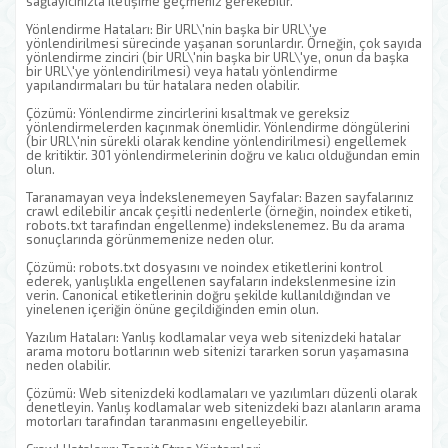
sağlayıcınızla iletişime geçmeniz gerekebilir.
Yönlendirme Hataları: Bir URL\'nin başka bir URL\'ye
yönlendirilmesi sürecinde yaşanan sorunlardır. Örneğin, çok sayıda
yönlendirme zinciri (bir URL\'nin başka bir URL\'ye, onun da başka
bir URL\'ye yönlendirilmesi) veya hatalı yönlendirme
yapılandırmaları bu tür hatalara neden olabilir.
Çözümü: Yönlendirme zincirlerini kısaltmak ve gereksiz
yönlendirmelerden kaçınmak önemlidir. Yönlendirme döngülerini
(bir URL\'nin sürekli olarak kendine yönlendirilmesi) engellemek
de kritiktir. 301 yönlendirmelerinin doğru ve kalıcı olduğundan emin
olun.
Taranamayan veya İndekslenemeyen Sayfalar: Bazen sayfalarınız
crawl edilebilir ancak çeşitli nedenlerle (örneğin, noindex etiketi,
robots.txt tarafından engellenme) indekslenemez. Bu da arama
sonuçlarında görünmemenize neden olur.
Çözümü: robots.txt dosyasını ve noindex etiketlerini kontrol
ederek, yanlışlıkla engellenen sayfaların indekslenmesine izin
verin. Canonical etiketlerinin doğru şekilde kullanıldığından ve
yinelenen içeriğin önüne geçildiğinden emin olun.
Yazılım Hataları: Yanlış kodlamalar veya web sitenizdeki hatalar
arama motoru botlarının web sitenizi tararken sorun yaşamasına
neden olabilir.
Çözümü: Web sitenizdeki kodlamaları ve yazılımları düzenli olarak
denetleyin. Yanlış kodlamalar web sitenizdeki bazı alanların arama
motorları tarafından taranmasını engelleyebilir.