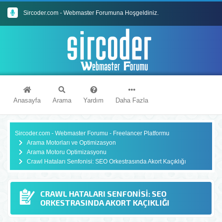
Sircoder.com Webmaster Forumu Kuralları
Sircoder.com - Webmaster Forumuna Hoşgeldiniz.
Anasayfa
Arama
Yardım
Daha Fazla
Sircoder.com - Webmaster Forumu - Freelancer Platformu
Arama Motorları ve Optimizasyon
Arama Motoru Optimizasyonu
Crawl Hataları Senfonisi: SEO Orkestrasında Akort Kaçıklığı
CRAWL HATALARI SENFONISI: SEO
ORKESTRASINDA AKORT KAÇIKLIĞI