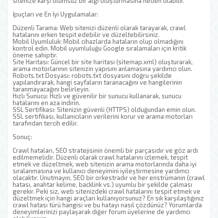
sitenize karşı olumsuz bir algı oluşturmasına neden olabilir.
İpuçları ve En İyi Uygulamalar:
Düzenli Tarama: Web sitenizi düzenli olarak tarayarak, crawl
hatalarını erken tespit edebilir ve düzeltebilirsiniz.
Mobil Uyumluluk: Mobil cihazlarda hataların olup olmadığını
kontrol edin. Mobil uyumluluğu Google sıralamaları için kritik
öneme sahiptir.
Site Haritası: Güncel bir site haritası (sitemap.xml) oluşturarak,
arama motorlarının sitenizin yapısını anlamasına yardımcı olun.
Robots.txt Dosyası: robots.txt dosyasını doğru şekilde
yapılandırarak, hangi sayfaların taranacağını ve hangilerinin
taranmayacağını belirleyin.
Hızlı Sunucu: Hızlı ve güvenilir bir sunucu kullanarak, sunucu
hatalarını en aza indirin.
SSL Sertifikası: Sitenizin güvenli (HTTPS) olduğundan emin olun.
SSL sertifikası, kullanıcıların verilerini korur ve arama motorları
tarafından tercih edilir.
Sonuç:
Crawl hataları, SEO stratejisinin önemli bir parçasıdır ve göz ardı
edilmemelidir. Düzenli olarak crawl hatalarını izlemek, tespit
etmek ve düzeltmek, web sitenizin arama motorlarında daha iyi
sıralanmasına ve kullanıcı deneyimini iyileştirmesine yardımcı
olacaktır. Unutmayın, SEO bir orkestradır ve her enstrümanın (crawl
hatası, anahtar kelime, backlink vs.) uyumlu bir şekilde çalması
gerekir. Peki siz, web sitenizdeki crawl hatalarını tespit etmek ve
düzeltmek için hangi araçları kullanıyorsunuz? En sık karşılaştığınız
crawl hatası türü hangisi ve bu hatayı nasıl çözdünüz? Yorumlarda
deneyimlerinizi paylaşarak diğer forum üyelerine de yardımcı