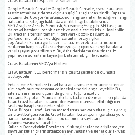
Crawl Hatalarını Tespit Etme Yöntemleri:
Google Search Console: Google Search Console, crawl hatalarını
tespit etmek ve gidermek için en güçlü araçlardan biridir. Kapsam
bölümünde, Google\'ın sitenizdeki hangi sayfaları taradığı ve hangi
hatalarla karşılaştığı hakkında ayrıntılı bilgi bulabilirsiniz.
SEO Araçları: Ahrefs, Semrush, Screaming Frog gibi SEO araçları
da crawl hatalarını tespit etmek ve analiz etmek için kullanılabilir.
Bu araçlar, sitenizin tamamını tarayarak bozuk bağlantılar,
yönlendirme hataları ve diğer sorunları ortaya çıkarır.
Log Analizi: Sunucu günlüklerini analiz ederek, arama motoru
botlarının hangi sayfalara erişmeye çalıştığını ve hangi hatalarla
karşılaştığını görebilirsiniz. Bu, daha derinlemesine bir analiz
yapmak ve sorunların kaynağını belirlemek için faydalıdır.
Crawl Hatalarının SEO\'ya Etkileri:
Crawl hataları, SEO performansını çeşitli şekillerde olumsuz
etkileyebilir:
İndeksleme Sorunları: Crawl hataları, arama motorlarının sitenizin
tüm sayfalarını taramasını ve indekslemesini engelleyebilir. Bu,
sitenizin arama sonuçlarında görünürlüğünü azaltır.
Sıralama Kayıpları: Arama motorları, kullanıcı deneyimini ön planda
tutar. Crawl hataları, kullanıcı deneyimini olumsuz etkilediği için
sıralama kayıplarına neden olabilir.
Crawl Bütçesi İsrafı: Arama motorlarının her web sitesi için ayırdığı
bir crawl bütçesi vardır. Crawl hataları, bu bütçenin gereksiz yere
harcanmasına neden olabilir, bu da önemli sayfaların
taranmamasına yol açabilir.
Kullanıcı Deneyiminin Bozulması: Kırık bağlantılar ve erişilemeyen
sayfalar, kullanıcıların sitenizden ayrılmasına ve genel olarak web