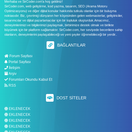
Merhaba ve SirCoder.com'a hoş geldiniz!
SirCoder.com, web geliştirme, kod yazma, tasarım, SEO (Arama Motoru
Optimizasyonu) ve diğer dijital konular hakkında tutkulu olanlar için bir buluşma
noktasıdır. Biz, çevrimiçi dünyanın her köşesinden gelen webmasterlar, geliştiriciler,
tasarımcılar ve dijital pazarlamacılar için bir topluluk oluşturduk.Amacımız,
deneyimlerimizi ve bilgilerimizi paylaşmak, birbirimize destek olmak ve birlikte
büyümek için bir platform sağlamaktır. SirCoder.com, her seviyede becerilere sahip
olanların, deneyimlerini paylaşabileceği ve yeni şeyler öğrenebileceği bir yerdir..
BAĞLANTILAR
Forum Sayfası
Portal Sayfası
İletişim
Arşiv
Forumları Okundu Kabul Et
RSS
DOST SITELER
EKLENECEK
EKLENECEK
EKLENECEK
EKLENECEK