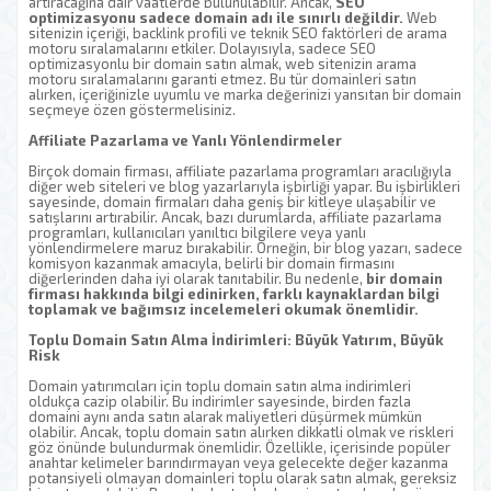
artıracağına dair vaatlerde bulunulabilir. Ancak,
SEO
optimizasyonu sadece domain adı ile sınırlı değildir.
Web
sitenizin içeriği, backlink profili ve teknik SEO faktörleri de arama
motoru sıralamalarını etkiler. Dolayısıyla, sadece SEO
optimizasyonlu bir domain satın almak, web sitenizin arama
motoru sıralamalarını garanti etmez. Bu tür domainleri satın
alırken, içeriğinizle uyumlu ve marka değerinizi yansıtan bir domain
seçmeye özen göstermelisiniz.
Affiliate Pazarlama ve Yanlı Yönlendirmeler
Birçok domain firması, affiliate pazarlama programları aracılığıyla
diğer web siteleri ve blog yazarlarıyla işbirliği yapar. Bu işbirlikleri
sayesinde, domain firmaları daha geniş bir kitleye ulaşabilir ve
satışlarını artırabilir. Ancak, bazı durumlarda, affiliate pazarlama
programları, kullanıcıları yanıltıcı bilgilere veya yanlı
yönlendirmelere maruz bırakabilir. Örneğin, bir blog yazarı, sadece
komisyon kazanmak amacıyla, belirli bir domain firmasını
diğerlerinden daha iyi olarak tanıtabilir. Bu nedenle,
bir domain
firması hakkında bilgi edinirken, farklı kaynaklardan bilgi
toplamak ve bağımsız incelemeleri okumak önemlidir.
Toplu Domain Satın Alma İndirimleri: Büyük Yatırım, Büyük
Risk
Domain yatırımcıları için toplu domain satın alma indirimleri
oldukça cazip olabilir. Bu indirimler sayesinde, birden fazla
domaini aynı anda satın alarak maliyetleri düşürmek mümkün
olabilir. Ancak, toplu domain satın alırken dikkatli olmak ve riskleri
göz önünde bulundurmak önemlidir. Özellikle, içerisinde popüler
anahtar kelimeler barındırmayan veya gelecekte değer kazanma
potansiyeli olmayan domainleri toplu olarak satın almak, gereksiz