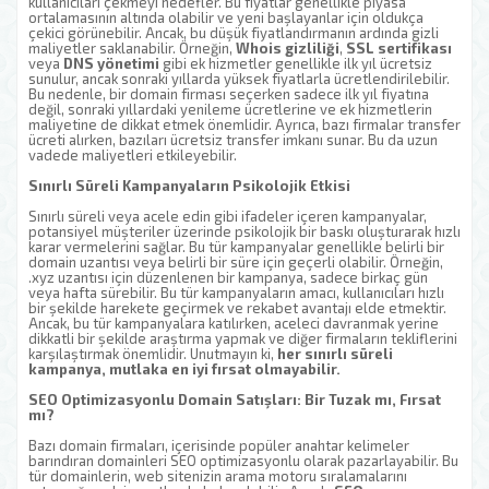
kullanıcıları çekmeyi hedefler. Bu fiyatlar genellikle piyasa
ortalamasının altında olabilir ve yeni başlayanlar için oldukça
çekici görünebilir. Ancak, bu düşük fiyatlandırmanın ardında gizli
maliyetler saklanabilir. Örneğin,
Whois gizliliği
,
SSL sertifikası
veya
DNS yönetimi
gibi ek hizmetler genellikle ilk yıl ücretsiz
sunulur, ancak sonraki yıllarda yüksek fiyatlarla ücretlendirilebilir.
Bu nedenle, bir domain firması seçerken sadece ilk yıl fiyatına
değil, sonraki yıllardaki yenileme ücretlerine ve ek hizmetlerin
maliyetine de dikkat etmek önemlidir. Ayrıca, bazı firmalar transfer
ücreti alırken, bazıları ücretsiz transfer imkanı sunar. Bu da uzun
vadede maliyetleri etkileyebilir.
Sınırlı Süreli Kampanyaların Psikolojik Etkisi
Sınırlı süreli veya acele edin gibi ifadeler içeren kampanyalar,
potansiyel müşteriler üzerinde psikolojik bir baskı oluşturarak hızlı
karar vermelerini sağlar. Bu tür kampanyalar genellikle belirli bir
domain uzantısı veya belirli bir süre için geçerli olabilir. Örneğin,
.xyz uzantısı için düzenlenen bir kampanya, sadece birkaç gün
veya hafta sürebilir. Bu tür kampanyaların amacı, kullanıcıları hızlı
bir şekilde harekete geçirmek ve rekabet avantajı elde etmektir.
Ancak, bu tür kampanyalara katılırken, aceleci davranmak yerine
dikkatli bir şekilde araştırma yapmak ve diğer firmaların tekliflerini
karşılaştırmak önemlidir. Unutmayın ki,
her sınırlı süreli
kampanya, mutlaka en iyi fırsat olmayabilir.
SEO Optimizasyonlu Domain Satışları: Bir Tuzak mı, Fırsat
mı?
Bazı domain firmaları, içerisinde popüler anahtar kelimeler
barındıran domainleri SEO optimizasyonlu olarak pazarlayabilir. Bu
tür domainlerin, web sitenizin arama motoru sıralamalarını