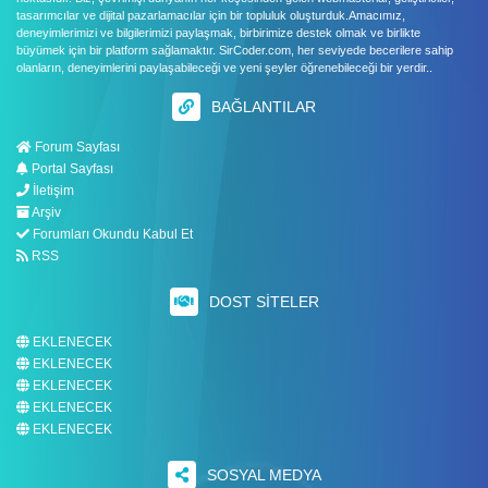
tasarımcılar ve dijital pazarlamacılar için bir topluluk oluşturduk.Amacımız,
deneyimlerimizi ve bilgilerimizi paylaşmak, birbirimize destek olmak ve birlikte
büyümek için bir platform sağlamaktır. SirCoder.com, her seviyede becerilere sahip
olanların, deneyimlerini paylaşabileceği ve yeni şeyler öğrenebileceği bir yerdir..
BAĞLANTILAR
Forum Sayfası
Portal Sayfası
İletişim
Arşiv
Forumları Okundu Kabul Et
RSS
DOST SITELER
EKLENECEK
EKLENECEK
EKLENECEK
EKLENECEK
EKLENECEK
SOSYAL MEDYA