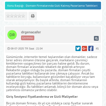
Konu Başlığı : Domain Firmalarında Gizli Kalmış Pazarlama Taktikleri
drgenacafer
Çevrimdışı
08-07-2025 TR Saat : 21:04
#1
Günümüzde, internetin temel taşlarından olan domainler, sadece
birer adres olmanın ötesine geçerek, markaların çevrimiçi
kimliklerinin vazgeçilmez bir parçası haline geldi. Bu durum,
domain firmaları arasındaki rekabeti de giderek artırıyor.
Rekabetin yoğun olduğu bu pazarda, domain firmaları çeşitli
pazarlama taktikleri kullanarak öne çıkmaya çalışıyor. Ancak bu
taktiklerin birçoğu, kullanıcıların gözünden kaçabiliyor veya tam
olarak anlaşılamıyor. Bu başlık altında, domain firmalarının
kullandığı gizli kalmış pazarlama taktiklerini derinlemesine
inceleyeceğiz. Bu taktikleri anlamak, bilinçli bir domain alıcısı veya
yatırımcısı olmanıza yardımcı olabilir.
Giriş Seviyesi Fiyatlandırma ve Gizli Maliyetler
Birçok domain firması, ilk yıl için oldukça cazip fiyatlar sunarak