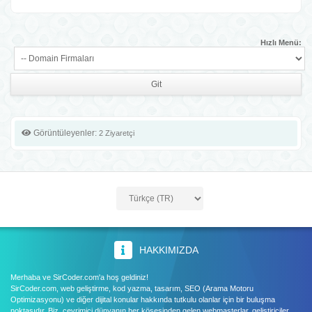
Hızlı Menü:
Görüntüleyenler:
2 Ziyaretçi
HAKKIMIZDA
Merhaba ve SirCoder.com'a hoş geldiniz!
SirCoder.com, web geliştirme, kod yazma, tasarım, SEO (Arama Motoru
Optimizasyonu) ve diğer dijital konular hakkında tutkulu olanlar için bir buluşma
noktasıdır. Biz, çevrimiçi dünyanın her köşesinden gelen webmasterlar, geliştiriciler,