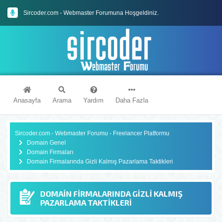
Sircoder.com - Webmaster Forumuna Hoşgeldiniz.
Sircoder.com Webmaster Forumu Kuralları
Anasayfa
Arama
Yardım
Daha Fazla
Sircoder.com - Webmaster Forumu - Freelancer Platformu
Domain Genel
Domain Firmaları
Domain Firmalarında Gizli Kalmış Pazarlama Taktikleri
DOMAIN FIRMALARINDA GIZLI KALMIŞ
PAZARLAMA TAKTIKLERI