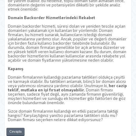
bir yatırım olabilir. Bu nedenle, toplu domain satın almadan önce,
domainlerin değerini ve potansiyelini dikkatli bir şekilde analiz
etmek önemlidir.
Domain Backorder Hizmetlerindeki Rekabet
Domain backorder hizmeti, süresi dolan ve yeniden tescile açılan
domainleri yakalamak için kullanılan bir yöntemdir. Domain
firmaları, bu hizmeti sunarak, kullanıcıların istediği domaini
yakalamalarına yardımcı olur. Ancak, popüler ve değerli domainler
için birden fazla kullanıcı backorder talebinde bulunabilir. Bu
durumda, domain firmaları genellikle bir açık artırma düzenler ve
en yüksek teklifi veren kullanıcı domaini kazanır. Bu durum, domain
backorder hizmetlerini kullanan kullanıcılar arasında rekabete yol
açabilir ve domain fiyatlarının yükselmesine neden olabilir.
Kapanış
Domain firmalarının kullandığı pazarlama taktikleri oldukça çeşitli
ve karmaşık olabilir. Bu taktikleri anlamak, bilinçli bir domain alıcısı
veya yatırımcısı olmanıza yardımcı olabilir. Unutmayın ki,
her cazip
teklif, mutlaka en iyi fırsat olmayabilir.
Domain firması
seçerken, sadece fiyat değil, aynı zamanda firmanın güvenilirliği,
müşteri hizmetleri ve sunduğu ek hizmetler gibi faktörleri de göz
önünde bulundurmak önemlidir.
Sizce domain firmalarının kullandığı en etkili pazarlama taktiği
hangisi? Karşılaştığınız yanıltıcı pazarlama taktikleri oldu mu?
Domain firması seçerken nelere dikkat ediyorsunuz?
Cevapla