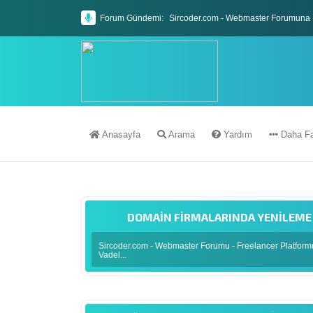
Forum Gündemi:
Sircoder.com - Webmaster Forumuna 
Sircoder.com Webmaster Forumu Kura
Anasayfa
Arama
Yardım
Daha Fa
DOMAIN FIRMALARINDA YENILEME Ü
Sircoder.com - Webmaster Forumu - Freelancer Platfor
Vadel...