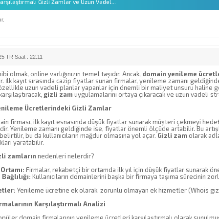
rşılaştırmalı Gizli Zamlar ve Uzun Vadel...
r.
5 TR Saat : 22:11
bi olmak, online varlığınızın temel taşıdır. Ancak,
domain yenileme ücretl
ir. İlk kayıt sırasında cazip fiyatlar sunan firmalar, yenileme zamanı geldiği
zellikle uzun vadeli planlar yapanlar için önemli bir maliyet unsuru haline g
 karşılaştıracak,
gizli zam
uygulamalarını ortaya çıkaracak ve uzun vadeli stra
nileme Ücretlerindeki Gizli Zamlar
in firması, ilk kayıt esnasında düşük fiyatlar sunarak müşteri çekmeyi hedefl
idir. Yenileme zamanı geldiğinde ise, fiyatlar önemli ölçüde artabilir. Bu art
belirtilir, bu da kullanıcıların mağdur olmasına yol açar.
Gizli zam
olarak adl
ları yaratabilir.
zli zamların
nedenleri nelerdir?
 Ortamı:
Firmalar, rekabetçi bir ortamda ilk yıl için düşük fiyatlar sunarak ön
 Bağlılığı:
Kullanıcıların domainlerini başka bir firmaya taşıma sürecinin zor
tler:
Yenileme ücretine ek olarak, zorunlu olmayan ek hizmetler (Whois gizlili
malarının Karşılaştırmalı Analizi
püler domain firmalarının yenileme ücretleri karşılaştırmalı olarak sunulmuş