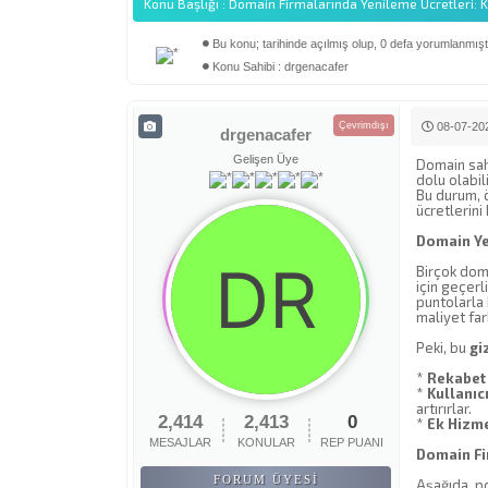
Konu Başlığı : Domain Firmalarında Yenileme Ücretleri: Ka
Bu konu; tarihinde açılmış olup, 0 defa yorumlanmıştı
Derecelendirme: 0/5 - 0 oy
1
2
3
4
5
Konu Sahibi : drgenacafer
Çevrimdışı
08-07-202
drgenacafer
Gelişen Üye
Domain sahi
dolu olabil
Bu durum, ö
ücretlerini
Domain Ye
Birçok doma
için geçerl
puntolarla 
maliyet fark
Peki, bu
gi
*
Rekabet
*
Kullanıcı
artırırlar.
2,414
2,413
0
*
Ek Hizme
MESAJLAR
KONULAR
REP PUANI
Domain Fir
FORUM ÜYESI
Aşağıda, po