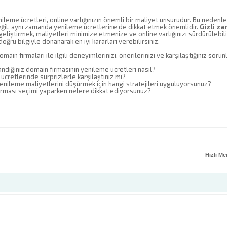
leme ücretleri, online varlığınızın önemli bir maliyet unsurudur. Bu nedenle
eğil, aynı zamanda yenileme ücretlerine de dikkat etmek önemlidir.
Gizli z
 geliştirmek, maliyetleri minimize etmenize ve online varlığınızı sürdürülebi
oğru bilgiyle donanarak en iyi kararları verebilirsiniz.
omain firmaları ile ilgili deneyimlerinizi, önerilerinizi ve karşılaştığınız soru
landığınız domain firmasının yenileme ücretleri nasıl?
ücretlerinde sürprizlerle karşılaştınız mı?
enileme maliyetlerini düşürmek için hangi stratejileri uyguluyorsunuz?
irması seçimi yaparken nelere dikkat ediyorsunuz?
Hızlı M