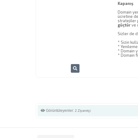
Kapanış
Domain yeni
ücretine d
stratejiler
güçtür
ve d
Sizler de d
* Sizin kul
* Yenileme 
* Domain y
* Domain f
Görüntüleyenler:
2 Ziyaretçi