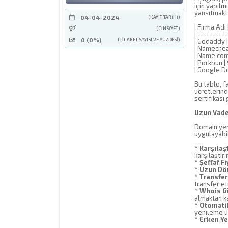
için yapılmı
yansıtmakt
04-04-2024
(KAYIT TARIHI)
| Firma Adı 
(CINSIYET)
| ---------
0 (0%)
(TICARET SAYISI VE YÜZDESI)
| Godaddy | 
| Namecheap 
| Name.com |
| Porkbun | 9
| Google Do
Bu tablo, f
ücretlerind
sertifikası
Uzun Vadel
Domain yeni
uygulayabil
*
Karşılaş
karşılaştırı
*
Şeffaf F
*
Uzun Dön
*
Transfer
transfer et
*
Whois Gi
almaktan ka
*
Otomati
yenileme üc
*
Erken Ye