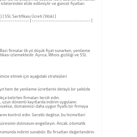
eb sitelerinden elde edilmiştir ve güncel fiyatları
 | SSL Sertifikası Ücreti (Yıllık) |
----------------- | -------------------------------- |
Bazı firmalar ilk yıl düşük fiyat sunarken, yenileme
tikası izlemektedir. Ayrıca, Whois gizliliği ve SSL
ize etmek için aşağıdaki stratejileri
ıt hem de yenileme ücretlerini detaylı bir şekilde
kça belirten firmaları tercih edin.
, uzun dönemli kayıtlarda indirim uygulanır.
ksekse, domaininizi daha uygun fiyatlı bir firmaya
rını kontrol edin. Gerekli değilse, bu hizmetleri
 süresinin dolmasını engelleyin. Ancak, otomatik
unda indirim sunabilir. Bu fırsatları değerlendirin.