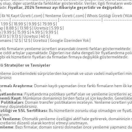
ş olup, diğer uzantılarda farklılıklar gösterebilir. Veriler, ilgili firmaların w
adır.
Fiyatlar, 2024 Temmuz ayı itibariyle geçerlidir ve değişebilir.
| İlk Yıl Kayıt Ücreti (.com) | Yenileme Ücreti (.com) | Whois Gizliliği Ücreti (Yıllık)
------ | -------------------------- | ----------------------- | ---------------
1.99 $ | 18.99 $ | 9.99 $ | 79.99 $ |
| 8.88 $ | 13.98 $ | Ücretsiz | 5.99 $ |
 9.99 $ | 15.99 $ | 4.99 $ | 9.99 $ |
.13 $ | 9.13 $ | Ücretsiz | 40 $ |
mains | 12 $ | 12 $ | Ücretsiz | Google Üzerinden Yok |
arklı firmaların yenileme ücretleri arasındaki önemli farkları göstermektedir. 
e ciddi artışlar yapmaktadır. Diğerleri ise daha dengeli bir fiyatlandırma poli
 gibi ek hizmetlerin fiyatları da firmadan firmaya değişiklik göstermektedir.
i Stratejiler ve Tavsiyeler
leme ücretlerindeki sürprizlerden kaçınmak ve uzun vadeli maliyetleri minim
irsiniz:
tırmalı Araştırma:
Domain kaydı yapmadan önce farklı firmaların hem ilk kay
n.
iyatlandırma:
Fiyatlandırma politikası şeffaf olan ve yenileme ücretlerini açı
emli Kayıt:
Mümkünse domaininizi birden fazla yıl için kaydedin. Genellikle
 Politikaları:
Domain transfer politikalarını inceleyin. Yenileme ücretleri yü
meyi düşünebilirsiniz.
zliliği ve SSL Sertifikası:
Bu hizmetlerin zorunlu olup olmadığını ve fiyatla
çının.
k Yenileme:
Otomatik yenileme özelliğini aktif hale getirerek, domaininizin
retlerini düzenli olarak kontrol etmeyi unutmayın.
nileme:
Bazı firmalar, domain süresi dolmadan önce yenileme yapmanız durum