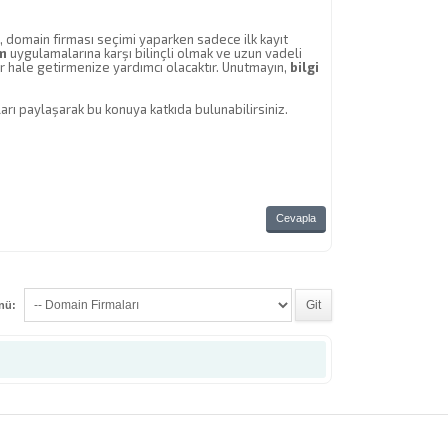
, domain firması seçimi yaparken sadece ilk kayıt
am
uygulamalarına karşı bilinçli olmak ve uzun vadeli
lir hale getirmenize yardımcı olacaktır. Unutmayın,
bilgi
nları paylaşarak bu konuya katkıda bulunabilirsiniz.
Cevapla
enü: