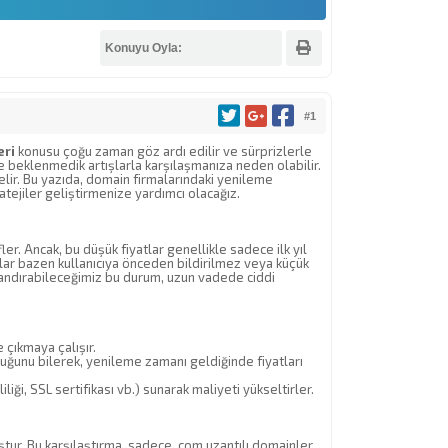
Konuyu Oyla:
#1
eri
konusu çoğu zaman göz ardı edilir ve sürprizlerle
nde beklenmedik artışlarla karşılaşmanıza neden olabilir.
elir. Bu yazıda, domain firmalarındaki yenileme
tejiler geliştirmenize yardımcı olacağız.
er. Ancak, bu düşük fiyatlar genellikle sadece ilk yıl
ışlar bazen kullanıcıya önceden bildirilmez veya küçük
andırabileceğimiz bu durum, uzun vadede ciddi
e çıkmaya çalışır.
luğunu bilerek, yenileme zamanı geldiğinde fiyatları
ği, SSL sertifikası vb.) sunarak maliyeti yükseltirler.
tur. Bu karşılaştırma, sadece .com uzantılı domainler