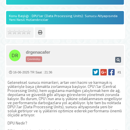
Konu Başlığı : DPU'lar (Data Processing Units): Sunucu Altyapısında
Yeni Nesil Hızlandırıcılar
drgenacafer
Çevrimdışı
16-06-2025 TR Saat : 21:36
#1
Geleneksel sunucu mimarileri, artan veri hacmi ve karmaşık iş
yükleriyle başa çıkmakta zorlanmaya başlıyor. CPU\'lar (Central
Processing Units), hem uygulama mantığını çalıştırmak hem de ağ,
depolama ve güvenlik gibi altyapı görevlerini yönetmek zorunda
kalıyor. Bu durum, CPU\'nun ana iş yüküne odaklanmasını engelliyor
ve performansta darboğazlara yol açabiliyor. İşte tam bu noktada
DPU\'lar (Data Processing Units), sunucu altyapısında yeni bir
soluk getiriyor ve iş yüklerini optimize ederek performansı önemli
ölçüde artırıyor.
DPU Nedir?