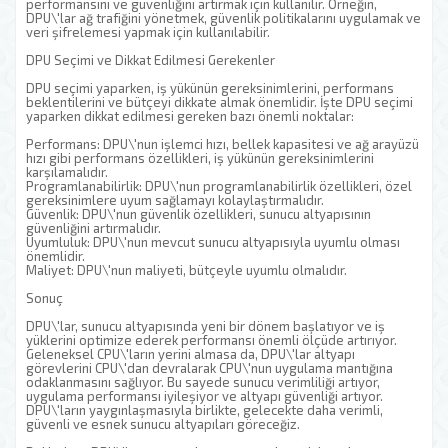
performansını ve güvenliğini artırmak için kullanılır. Örneğin,
DPU\'lar ağ trafiğini yönetmek, güvenlik politikalarını uygulamak ve
veri şifrelemesi yapmak için kullanılabilir.
DPU Seçimi ve Dikkat Edilmesi Gerekenler
DPU seçimi yaparken, iş yükünün gereksinimlerini, performans
beklentilerini ve bütçeyi dikkate almak önemlidir. İşte DPU seçimi
yaparken dikkat edilmesi gereken bazı önemli noktalar:
Performans: DPU\'nun işlemci hızı, bellek kapasitesi ve ağ arayüzü
hızı gibi performans özellikleri, iş yükünün gereksinimlerini
karşılamalıdır.
Programlanabilirlik: DPU\'nun programlanabilirlik özellikleri, özel
gereksinimlere uyum sağlamayı kolaylaştırmalıdır.
Güvenlik: DPU\'nun güvenlik özellikleri, sunucu altyapısının
güvenliğini artırmalıdır.
Uyumluluk: DPU\'nun mevcut sunucu altyapısıyla uyumlu olması
önemlidir.
Maliyet: DPU\'nun maliyeti, bütçeyle uyumlu olmalıdır.
Sonuç
DPU\'lar, sunucu altyapısında yeni bir dönem başlatıyor ve iş
yüklerini optimize ederek performansı önemli ölçüde artırıyor.
Geleneksel CPU\'ların yerini almasa da, DPU\'lar altyapı
görevlerini CPU\'dan devralarak CPU\'nun uygulama mantığına
odaklanmasını sağlıyor. Bu sayede sunucu verimliliği artıyor,
uygulama performansı iyileşiyor ve altyapı güvenliği artıyor.
DPU\'ların yaygınlaşmasıyla birlikte, gelecekte daha verimli,
güvenli ve esnek sunucu altyapıları göreceğiz.