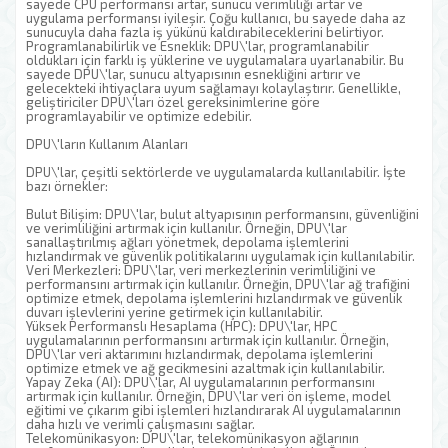
sayede CPU performansı artar, sunucu verimliliği artar ve
uygulama performansı iyileşir. Çoğu kullanıcı, bu sayede daha az
sunucuyla daha fazla iş yükünü kaldırabileceklerini belirtiyor.
Programlanabilirlik ve Esneklik: DPU\'lar, programlanabilir
oldukları için farklı iş yüklerine ve uygulamalara uyarlanabilir. Bu
sayede DPU\'lar, sunucu altyapısının esnekliğini artırır ve
gelecekteki ihtiyaçlara uyum sağlamayı kolaylaştırır. Genellikle,
geliştiriciler DPU\'ları özel gereksinimlerine göre
programlayabilir ve optimize edebilir.
DPU\'ların Kullanım Alanları
DPU\'lar, çeşitli sektörlerde ve uygulamalarda kullanılabilir. İşte
bazı örnekler:
Bulut Bilişim: DPU\'lar, bulut altyapısının performansını, güvenliğini
ve verimliliğini artırmak için kullanılır. Örneğin, DPU\'lar
sanallaştırılmış ağları yönetmek, depolama işlemlerini
hızlandırmak ve güvenlik politikalarını uygulamak için kullanılabilir.
Veri Merkezleri: DPU\'lar, veri merkezlerinin verimliliğini ve
performansını artırmak için kullanılır. Örneğin, DPU\'lar ağ trafiğini
optimize etmek, depolama işlemlerini hızlandırmak ve güvenlik
duvarı işlevlerini yerine getirmek için kullanılabilir.
Yüksek Performanslı Hesaplama (HPC): DPU\'lar, HPC
uygulamalarının performansını artırmak için kullanılır. Örneğin,
DPU\'lar veri aktarımını hızlandırmak, depolama işlemlerini
optimize etmek ve ağ gecikmesini azaltmak için kullanılabilir.
Yapay Zeka (AI): DPU\'lar, AI uygulamalarının performansını
artırmak için kullanılır. Örneğin, DPU\'lar veri ön işleme, model
eğitimi ve çıkarım gibi işlemleri hızlandırarak AI uygulamalarının
daha hızlı ve verimli çalışmasını sağlar.
Telekomünikasyon: DPU\'lar, telekomünikasyon ağlarının