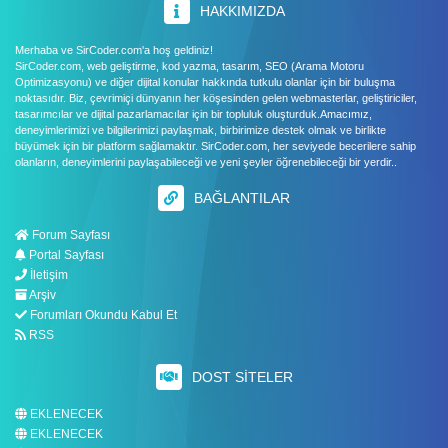
HAKKIMIZDA
Merhaba ve SirCoder.com'a hoş geldiniz!
SirCoder.com, web geliştirme, kod yazma, tasarım, SEO (Arama Motoru
Optimizasyonu) ve diğer dijital konular hakkında tutkulu olanlar için bir buluşma
noktasıdır. Biz, çevrimiçi dünyanın her köşesinden gelen webmasterlar, geliştiriciler,
tasarımcılar ve dijital pazarlamacılar için bir topluluk oluşturduk.Amacımız,
deneyimlerimizi ve bilgilerimizi paylaşmak, birbirimize destek olmak ve birlikte
büyümek için bir platform sağlamaktır. SirCoder.com, her seviyede becerilere sahip
olanların, deneyimlerini paylaşabileceği ve yeni şeyler öğrenebileceği bir yerdir..
BAĞLANTILAR
Forum Sayfası
Portal Sayfası
İletişim
Arşiv
Forumları Okundu Kabul Et
RSS
DOST SITELER
EKLENECEK
EKLENECEK