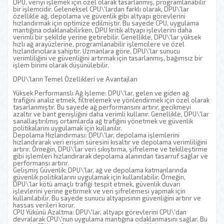
DPU, veriyi işlemek için özel olarak tasarlanmış, programlanabilir
bir işlemcidir. Geleneksel CPU\'lardan farklı olarak, DPU\'lar
özellikle ağ, depolama ve güvenlik gibi altyapı görevlerini
hızlandırmak için optimize edilmiştir. Bu sayede CPU, uygulama
mantığına odaklanabilirken, DPU kritik altyapı işlevlerini daha
verimli bir şekilde yerine getirebilir. Genellikle, DPU\'lar yüksek
hızlı ağ arayüzlerine, programlanabilir işlemcilere ve özel
hızlandırıcılara sahiptir. Uzmanlara göre, DPU\'lar sunucu
verimliliğini ve güvenliğini artırmak için tasarlanmış, bağımsız bir
işlem birimi olarak düşünülebilir.
DPU\'ların Temel Özellikleri ve Avantajları
Yüksek Performanslı Ağ İşleme: DPU\'lar, gelen ve giden ağ
trafiğini analiz etmek, filtrelemek ve yönlendirmek için özel olarak
tasarlanmıştır. Bu sayede ağ performansını artırır, gecikmeyi
azaltır ve bant genişliğini daha verimli kullanır. Genellikle, DPU\'lar
sanallaştırılmış ortamlarda ağ trafiğini yönetmek ve güvenlik
politikalarını uygulamak için kullanılır.
Depolama Hızlandırması: DPU\'lar, depolama işlemlerini
hızlandırarak veri erişim süresini kısaltır ve depolama verimliliğini
artırır. Örneğin, DPU\'lar veri sıkıştırma, şifreleme ve tekilleştirme
gibi işlemleri hızlandırarak depolama alanından tasarruf sağlar ve
performansı artırır.
Gelişmiş Güvenlik: DPU\'lar, ağ ve depolama katmanlarında
güvenlik politikalarını uygulamak için kullanılabilir. Örneğin,
DPU\'lar kötü amaçlı trafiği tespit etmek, güvenlik duvarı
işlevlerini yerine getirmek ve veri şifrelemesi yapmak için
kullanılabilir. Bu sayede sunucu altyapısının güvenliğini artırır ve
hassas verileri korur.
CPU Yükünü Azaltma: DPU\'lar, altyapı görevlerini CPU\'dan
devralarak CPU\'nun uygulama mantığına odaklanmasını sağlar. Bu