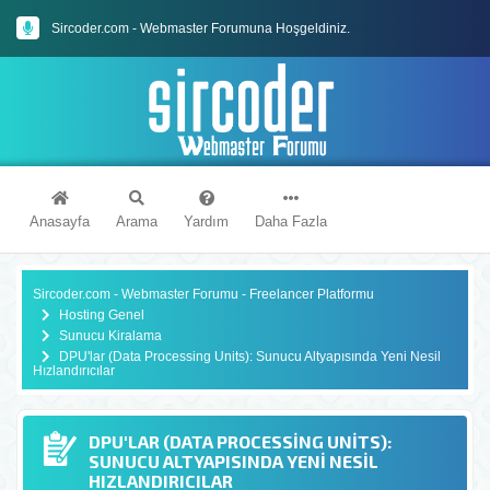
Sircoder.com - Webmaster Forumuna Hoşgeldiniz.
Sircoder.com Webmaster Forumu Kuralları
Anasayfa
Arama
Yardım
Daha Fazla
Sircoder.com - Webmaster Forumu - Freelancer Platformu
Hosting Genel
Sunucu Kiralama
DPU'lar (Data Processing Units): Sunucu Altyapısında Yeni Nesil
Hızlandırıcılar
DPU'LAR (DATA PROCESSING UNITS):
SUNUCU ALTYAPISINDA YENI NESIL
HIZLANDIRICILAR