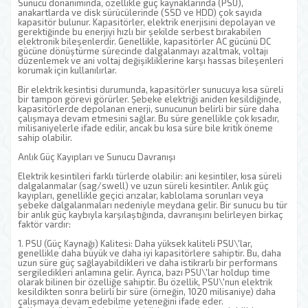
Sunucu donanımında, özellikle güç kaynaklarında (PSU),
anakartlarda ve disk sürücülerinde (SSD ve HDD) çok sayıda
kapasitör bulunur. Kapasitörler, elektrik enerjisini depolayan ve
gerektiğinde bu enerjiyi hızlı bir şekilde serbest bırakabilen
elektronik bileşenlerdir. Genellikle, kapasitörler AC gücünü DC
gücüne dönüştürme sürecinde dalgalanmayı azaltmak, voltajı
düzenlemek ve ani voltaj değişikliklerine karşı hassas bileşenleri
korumak için kullanılırlar.
Bir elektrik kesintisi durumunda, kapasitörler sunucuya kısa süreli
bir tampon görevi görürler. Şebeke elektriği aniden kesildiğinde,
kapasitörlerde depolanan enerji, sunucunun belirli bir süre daha
çalışmaya devam etmesini sağlar. Bu süre genellikle çok kısadır,
milisaniyelerle ifade edilir, ancak bu kısa süre bile kritik öneme
sahip olabilir.
Anlık Güç Kayıpları ve Sunucu Davranışı
Elektrik kesintileri farklı türlerde olabilir: ani kesintiler, kısa süreli
dalgalanmalar (sag/swell) ve uzun süreli kesintiler. Anlık güç
kayıpları, genellikle geçici arızalar, kablolama sorunları veya
şebeke dalgalanmaları nedeniyle meydana gelir. Bir sunucu bu tür
bir anlık güç kaybıyla karşılaştığında, davranışını belirleyen birkaç
faktör vardır:
1. PSU (Güç Kaynağı) Kalitesi: Daha yüksek kaliteli PSU\'lar,
genellikle daha büyük ve daha iyi kapasitörlere sahiptir. Bu, daha
uzun süre güç sağlayabildikleri ve daha istikrarlı bir performans
sergiledikleri anlamına gelir. Ayrıca, bazı PSU\'lar holdup time
olarak bilinen bir özelliğe sahiptir. Bu özellik, PSU\'nun elektrik
kesildikten sonra belirli bir süre (örneğin, 1020 milisaniye) daha
çalışmaya devam edebilme yeteneğini ifade eder.