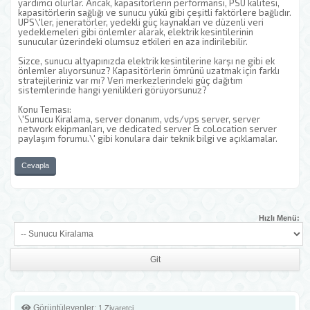
yardımcı olurlar. Ancak, kapasitörlerin performansı, PSU kalitesi,
kapasitörlerin sağlığı ve sunucu yükü gibi çeşitli faktörlere bağlıdır.
UPS\'ler, jeneratörler, yedekli güç kaynakları ve düzenli veri
yedeklemeleri gibi önlemler alarak, elektrik kesintilerinin
sunucular üzerindeki olumsuz etkileri en aza indirilebilir.
Sizce, sunucu altyapınızda elektrik kesintilerine karşı ne gibi ek
önlemler alıyorsunuz? Kapasitörlerin ömrünü uzatmak için farklı
stratejileriniz var mı? Veri merkezlerindeki güç dağıtım
sistemlerinde hangi yenilikleri görüyorsunuz?
Konu Teması:
\'Sunucu Kiralama, server donanım, vds/vps server, server
network ekipmanları, ve dedicated server & coLocation server
paylaşım forumu.\' gibi konulara dair teknik bilgi ve açıklamalar.
Cevapla
Hızlı Menü:
Görüntüleyenler:
1 Ziyaretçi