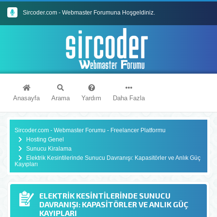
Sircoder.com Webmaster Forumu Kuralları
Sircoder.com - Webmaster Forumuna Hoşgeldiniz.
Anasayfa
Arama
Yardım
Daha Fazla
Sircoder.com - Webmaster Forumu - Freelancer Platformu
Hosting Genel
Sunucu Kiralama
Elektrik Kesintilerinde Sunucu Davranışı: Kapasitörler ve Anlık Güç
Kayıpları
ELEKTRIK KESINTILERINDE SUNUCU
DAVRANIŞI: KAPASITÖRLER VE ANLIK GÜÇ
KAYIPLARI