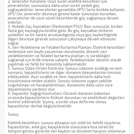
2. Jeneratör Kullanımı: Uzun süreli elektrik kesintileri için
jeneratörler, sunuculara daha uzun süreli yedek güç
sağlayabilirler. Jeneratörler genellikle UPS\'lerle birlikte kullanılır.
UPS\'ler, jeneratör devreye girene kadar sunucuları korurken,
jeneratörler de uzun süreli kesintilerde güç sağlamaya devam
ederler.
3. Yedekli Güç Kaynakları (Redundant PSU): Bazı sunucular, birden
fazla güç kaynağıyla birlikte gelir. Bu güç kaynakları birbirini
yedekler ve bir tanesi arızalandığında veya güç kaybettiğinde
diğeri devreye girerek sunucunun çalışmaya devam etmesini
sağlar.
4. Veri Yedekleme ve Felaket Kurtarma Planları: Elektrik kesintileri
nedeniyle veri kaybı yaşanması durumunda, düzenli veri
yedeklemeleri ve felaket kurtarma planları, iş sürekliliğini
sağlamak için kritik öneme sahiptir. Yedeklemeler düzenli olarak
yapılmalı ve farklı bir konumda saklanmalıdır.
5. Sunucu Odası Ortam Kontrolü: Sunucu odasının sıcaklığı ve nem
seviyesi, kapasitörlerin ve diğer donanım bileşenlerinin ömrünü
etkileyebilir. Aşırı sıcaklık ve nem, kapasitörlerin daha hızlı
bozulmasına neden olabilir. Sunucu odasının uygun şekilde
soğutulması ve havalandırılması, donanımın daha uzun süre
dayanmasına yardımcı olur.
6. Kapasitör Sağlığı Kontrolleri: Düzenli donanım bakımları
sırasında kapasitörlerin fiziksel durumları ve elektriksel değerleri
kontrol edilmelidir. Şişmiş, sızıntılı veya deforme olmuş
kapasitörler derhal değiştirilmelidir.
Sonuç
Elektrik kesintileri, sunucu altyapısı için ciddi bir tehdit oluşturur.
Kapasitörler, anlık güç kayıplarında sunuculara kısa süreli bir
tampon görevi görerek veri kaybını ve donanım hasarını önlemeye