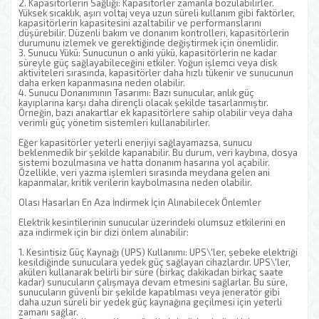
2. Kapasitörlerin Sağlığı: Kapasitörler zamanla bozulabilirler.
Yüksek sıcaklık, aşırı voltaj veya uzun süreli kullanım gibi faktörler,
kapasitörlerin kapasitesini azaltabilir ve performanslarını
düşürebilir. Düzenli bakım ve donanım kontrolleri, kapasitörlerin
durumunu izlemek ve gerektiğinde değiştirmek için önemlidir.
3. Sunucu Yükü: Sunucunun o anki yükü, kapasitörlerin ne kadar
süreyle güç sağlayabileceğini etkiler. Yoğun işlemci veya disk
aktiviteleri sırasında, kapasitörler daha hızlı tükenir ve sunucunun
daha erken kapanmasına neden olabilir.
4. Sunucu Donanımının Tasarımı: Bazı sunucular, anlık güç
kayıplarına karşı daha dirençli olacak şekilde tasarlanmıştır.
Örneğin, bazı anakartlar ek kapasitörlere sahip olabilir veya daha
verimli güç yönetim sistemleri kullanabilirler.
Eğer kapasitörler yeterli enerjiyi sağlayamazsa, sunucu
beklenmedik bir şekilde kapanabilir. Bu durum, veri kaybına, dosya
sistemi bozulmasına ve hatta donanım hasarına yol açabilir.
Özellikle, veri yazma işlemleri sırasında meydana gelen ani
kapanmalar, kritik verilerin kaybolmasına neden olabilir.
Olası Hasarları En Aza İndirmek İçin Alınabilecek Önlemler
Elektrik kesintilerinin sunucular üzerindeki olumsuz etkilerini en
aza indirmek için bir dizi önlem alınabilir:
1. Kesintisiz Güç Kaynağı (UPS) Kullanımı: UPS\'ler, şebeke elektriği
kesildiğinde sunuculara yedek güç sağlayan cihazlardır. UPS\'ler,
aküleri kullanarak belirli bir süre (birkaç dakikadan birkaç saate
kadar) sunucuların çalışmaya devam etmesini sağlarlar. Bu süre,
sunucuların güvenli bir şekilde kapatılması veya jeneratör gibi
daha uzun süreli bir yedek güç kaynağına geçilmesi için yeterli
zamanı sağlar.