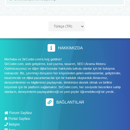
HAKKIMIZDA
Merhaba ve SirCoder.com'a hoş geldiniz!
SirCoder.com, web geliştirme, kod yazma, tasarım, SEO (Arama Motoru
Optimizasyonu) ve diğer dijital konular hakkında tutkulu olanlar için bir buluşma
noktasıdır. Biz, çevrimiçi dünyanın her köşesinden gelen webmasterlar, geliştiriciler,
tasarımcılar ve dijital pazarlamacılar için bir topluluk oluşturduk.Amacımız,
deneyimlerimizi ve bilgilerimizi paylaşmak, birbirimize destek olmak ve birlikte
büyümek için bir platform sağlamaktır. SirCoder.com, her seviyede becerilere sahip
olanların, deneyimlerini paylaşabileceği ve yeni şeyler öğrenebileceği bir yerdir..
BAĞLANTILAR
Forum Sayfası
Portal Sayfası
İletişim