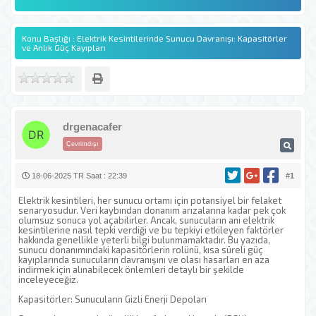
Konu Başlığı : Elektrik Kesintilerinde Sunucu Davranışı: Kapasitörler
ve Anlık Güç Kayıpları
drgenacafer
Çevrimdışı
18-06-2025 TR Saat : 22:39
#1
Elektrik kesintileri, her sunucu ortamı için potansiyel bir felaket
senaryosudur. Veri kaybından donanım arızalarına kadar pek çok
olumsuz sonuca yol açabilirler. Ancak, sunucuların ani elektrik
kesintilerine nasıl tepki verdiği ve bu tepkiyi etkileyen faktörler
hakkında genellikle yeterli bilgi bulunmamaktadır. Bu yazıda,
sunucu donanımındaki kapasitörlerin rolünü, kısa süreli güç
kayıplarında sunucuların davranışını ve olası hasarları en aza
indirmek için alınabilecek önlemleri detaylı bir şekilde
inceleyeceğiz.
Kapasitörler: Sunucuların Gizli Enerji Depoları