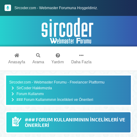
Sircoder.com - Webmaster Forumuna Hoşgeldiniz.
Sircoder.com Webmaster Forumu Kuralları
Anasayfa
Arama
Yardım
Daha Fazla
Sircoder.com - Webmaster Forumu - Freelancer Platformu
SirCoder Hakkımızda
Forum Kullanımı
### Forum Kullanımının İncelikleri ve Önerileri
### FORUM KULLANIMININ İNCELIKLERI VE
ÖNERILERI