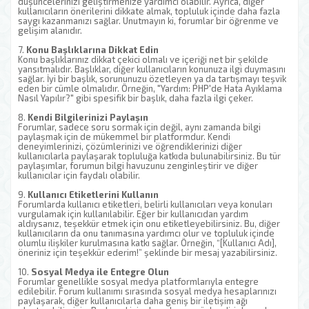
düşüncelerinizi geliştirmenize yardımcı olabilir. Ayrıca, diğer
kullanıcıların önerilerini dikkate almak, topluluk içinde daha fazla
saygı kazanmanızı sağlar. Unutmayın ki, forumlar bir öğrenme ve
gelişim alanıdır.
7.
Konu Başlıklarına Dikkat Edin
Konu başlıklarınız dikkat çekici olmalı ve içeriği net bir şekilde
yansıtmalıdır. Başlıklar, diğer kullanıcıların konunuza ilgi duymasını
sağlar. İyi bir başlık, sorununuzu özetleyen ya da tartışmayı teşvik
eden bir cümle olmalıdır. Örneğin, "Yardım: PHP'de Hata Ayıklama
Nasıl Yapılır?" gibi spesifik bir başlık, daha fazla ilgi çeker.
8.
Kendi Bilgilerinizi Paylaşın
Forumlar, sadece soru sormak için değil, aynı zamanda bilgi
paylaşmak için de mükemmel bir platformdur. Kendi
deneyimlerinizi, çözümlerinizi ve öğrendiklerinizi diğer
kullanıcılarla paylaşarak topluluğa katkıda bulunabilirsiniz. Bu tür
paylaşımlar, forumun bilgi havuzunu zenginleştirir ve diğer
kullanıcılar için faydalı olabilir.
9.
Kullanıcı Etiketlerini Kullanın
Forumlarda kullanıcı etiketleri, belirli kullanıcıları veya konuları
vurgulamak için kullanılabilir. Eğer bir kullanıcıdan yardım
aldıysanız, teşekkür etmek için onu etiketleyebilirsiniz. Bu, diğer
kullanıcıların da onu tanımasına yardımcı olur ve topluluk içinde
olumlu ilişkiler kurulmasına katkı sağlar. Örneğin, “[Kullanıcı Adı],
öneriniz için teşekkür ederim!” şeklinde bir mesaj yazabilirsiniz.
10.
Sosyal Medya ile Entegre Olun
Forumlar genellikle sosyal medya platformlarıyla entegre
edilebilir. Forum kullanımı sırasında sosyal medya hesaplarınızı
paylaşarak, diğer kullanıcılarla daha geniş bir iletişim ağı