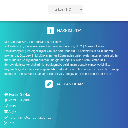
HAKKIMIZDA
Merhaba ve SirCoder.com'a hoş geldiniz!
SirCoder.com, web geliştirme, kod yazma, tasarım, SEO (Arama Motoru
Optimizasyonu) ve diğer dijital konular hakkında tutkulu olanlar için bir buluşma
noktasıdır. Biz, çevrimiçi dünyanın her köşesinden gelen webmasterlar, geliştiriciler,
tasarımcılar ve dijital pazarlamacılar için bir topluluk oluşturduk.Amacımız,
deneyimlerimizi ve bilgilerimizi paylaşmak, birbirimize destek olmak ve birlikte
büyümek için bir platform sağlamaktır. SirCoder.com, her seviyede becerilere sahip
olanların, deneyimlerini paylaşabileceği ve yeni şeyler öğrenebileceği bir yerdir..
BAĞLANTILAR
Forum Sayfası
Portal Sayfası
İletişim
Arşiv
Forumları Okundu Kabul Et
RSS