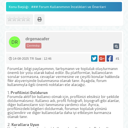
Konu Başlığı : ### Forum Kullanımının İncelikleri ve Önerileri
drgenacafer
Çevrimdışı
14-08-2025 TR Saat : 12:46
#1
Forumlar, bilgi paylaşımının, tartışmanın ve topluluk oluşturmanın
önemli bir yolu olarak kabul edilir. Bu platformlar, kullanıcıların
sorular sormasına, cevaplar vermesine ve çeşitli konular hakkında
fikir alışverişinde bulunmasına olanak tanır. Aşağıda, forum
kullanımıyla ilgili önemli noktaları ele alacağız.
1.
Profilinizi Doldurun
Forumda aktif bir kullanıcı olmak için, profilinizi eksiksiz bir şekilde
doldurmalısınız. Kullanıcı adı, profil fotoğrafı, biyografi gibi alanlar,
diğer kullanıcıların sizi tanımasına yardımcı olur. Ayrıca,
profilinizdeki bilgileri doldurmak, forumun topluluk yönünü
güçlendirir ve diğer kullanıcılarla daha iyi etkileşim kurmanıza
olanak tanır.
2.
Kurallara Uyun