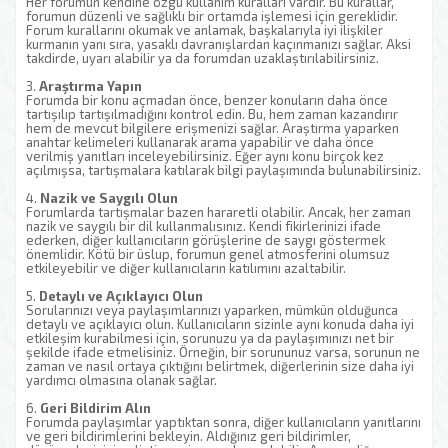
Her forumun kendine özgü kullanım kuralları vardır. Bu kurallar,
forumun düzenli ve sağlıklı bir ortamda işlemesi için gereklidir.
Forum kurallarını okumak ve anlamak, başkalarıyla iyi ilişkiler
kurmanın yanı sıra, yasaklı davranışlardan kaçınmanızı sağlar. Aksi
takdirde, uyarı alabilir ya da forumdan uzaklaştırılabilirsiniz.
3.
Araştırma Yapın
Forumda bir konu açmadan önce, benzer konuların daha önce
tartışılıp tartışılmadığını kontrol edin. Bu, hem zaman kazandırır
hem de mevcut bilgilere erişmenizi sağlar. Araştırma yaparken
anahtar kelimeleri kullanarak arama yapabilir ve daha önce
verilmiş yanıtları inceleyebilirsiniz. Eğer aynı konu birçok kez
açılmışsa, tartışmalara katılarak bilgi paylaşımında bulunabilirsiniz.
4.
Nazik ve Saygılı Olun
Forumlarda tartışmalar bazen hararetli olabilir. Ancak, her zaman
nazik ve saygılı bir dil kullanmalısınız. Kendi fikirlerinizi ifade
ederken, diğer kullanıcıların görüşlerine de saygı göstermek
önemlidir. Kötü bir üslup, forumun genel atmosferini olumsuz
etkileyebilir ve diğer kullanıcıların katılımını azaltabilir.
5.
Detaylı ve Açıklayıcı Olun
Sorularınızı veya paylaşımlarınızı yaparken, mümkün olduğunca
detaylı ve açıklayıcı olun. Kullanıcıların sizinle aynı konuda daha iyi
etkileşim kurabilmesi için, sorunuzu ya da paylaşımınızı net bir
şekilde ifade etmelisiniz. Örneğin, bir sorununuz varsa, sorunun ne
zaman ve nasıl ortaya çıktığını belirtmek, diğerlerinin size daha iyi
yardımcı olmasına olanak sağlar.
6.
Geri Bildirim Alın
Forumda paylaşımlar yaptıktan sonra, diğer kullanıcıların yanıtlarını
ve geri bildirimlerini bekleyin. Aldığınız geri bildirimler,