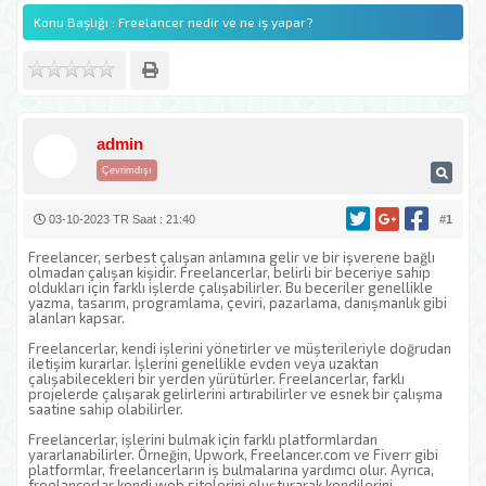
Konu Başlığı : Freelancer nedir ve ne iş yapar?
admin
Çevrimdışı
03-10-2023 TR Saat : 21:40
#1
Freelancer, serbest çalışan anlamına gelir ve bir işverene bağlı
olmadan çalışan kişidir. Freelancerlar, belirli bir beceriye sahip
oldukları için farklı işlerde çalışabilirler. Bu beceriler genellikle
yazma, tasarım, programlama, çeviri, pazarlama, danışmanlık gibi
alanları kapsar.
Freelancerlar, kendi işlerini yönetirler ve müşterileriyle doğrudan
iletişim kurarlar. İşlerini genellikle evden veya uzaktan
çalışabilecekleri bir yerden yürütürler. Freelancerlar, farklı
projelerde çalışarak gelirlerini artırabilirler ve esnek bir çalışma
saatine sahip olabilirler.
Freelancerlar, işlerini bulmak için farklı platformlardan
yararlanabilirler. Örneğin, Upwork, Freelancer.com ve Fiverr gibi
platformlar, freelancerların iş bulmalarına yardımcı olur. Ayrıca,
freelancerlar kendi web sitelerini oluşturarak kendilerini