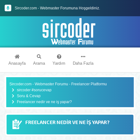
Sircoder.com - Webmaster Forumuna Hoşgeldiniz.
Sircoder.com Webmaster Forumu Kuralları
Anasayfa
Arama
Yardım
Daha Fazla
Sircoder.com - Webmaster Forumu - Freelancer Platformu
sircoder #sorucevap
Soru & Cevap
Freelancer nedir ve ne iş yapar?
FREELANCER NEDIR VE NE IŞ YAPAR?