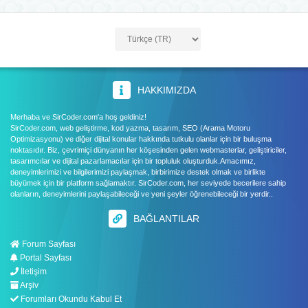
HAKKIMIZDA
Merhaba ve SirCoder.com'a hoş geldiniz!
SirCoder.com, web geliştirme, kod yazma, tasarım, SEO (Arama Motoru
Optimizasyonu) ve diğer dijital konular hakkında tutkulu olanlar için bir buluşma
noktasıdır. Biz, çevrimiçi dünyanın her köşesinden gelen webmasterlar, geliştiriciler,
tasarımcılar ve dijital pazarlamacılar için bir topluluk oluşturduk.Amacımız,
deneyimlerimizi ve bilgilerimizi paylaşmak, birbirimize destek olmak ve birlikte
büyümek için bir platform sağlamaktır. SirCoder.com, her seviyede becerilere sahip
olanların, deneyimlerini paylaşabileceği ve yeni şeyler öğrenebileceği bir yerdir..
BAĞLANTILAR
Forum Sayfası
Portal Sayfası
İletişim
Arşiv
Forumları Okundu Kabul Et