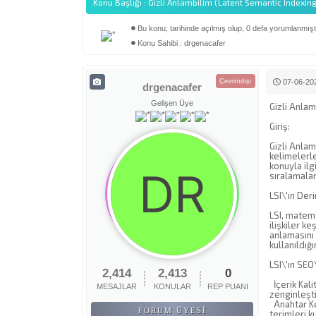
Konu Başlığı : Gizli Anlambilim (Latent Semantic Indexin
Bu konu; tarihinde açılmış olup, 0 defa yorumlanmıştı
Derecelendirme: 0/5 - 0 oy
1
2
3
4
5
Konu Sahibi : drgenacafer
Çevrimdışı
07-06-202
drgenacafer
Gelişen Üye
Gizli Anla
Giriş:
Gizli Anlam
kelimelerle
konuyla ilg
sıralamalar
LSI\'ın De
LSI, matema
ilişkiler k
anlamasını 
kullanıldığ
LSI\'ın SEO\
2,414
2,413
0
İçerik Kali
MESAJLAR
KONULAR
REP PUANI
zenginleşti
Anahtar Kel
FORUM ÜYESI
terimleri k