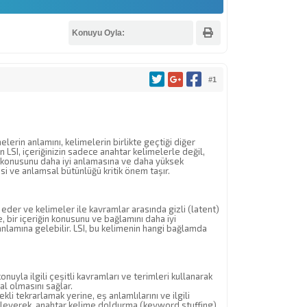
Konuyu Oyla:
#1
lerin anlamını, kelimelerin birlikte geçtiği diğer
n LSI, içeriğinizin sadece anahtar kelimelerle değil,
in konusunu daha iyi anlamasına ve daha yüksek
i ve anlamsal bütünlüğü kritik önem taşır.
 eder ve kelimeler ile kavramlar arasında gizli (latent)
 bir içeriğin konusunu ve bağlamını daha iyi
nlamına gelebilir. LSI, bu kelimenin hangi bağlamda
nuyla ilgili çeşitli kavramları ve terimleri kullanarak
al olmasını sağlar.
i tekrarlamak yerine, eş anlamlılarını ve ilgili
geleyerek, anahtar kelime doldurma (keyword stuffing)