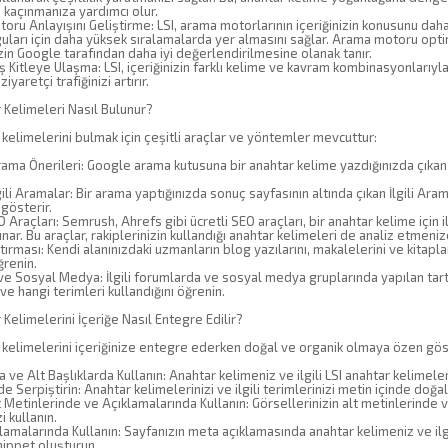
 kaçınmanıza yardımcı olur.
u Anlayışını Geliştirme: LSI, arama motorlarının içeriğinizin konusunu daha iyi
ları için daha yüksek sıralamalarda yer almasını sağlar. Arama motoru optim
in Google tarafından daha iyi değerlendirilmesine olanak tanır.
Kitleye Ulaşma: LSI, içeriğinizin farklı kelime ve kavram kombinasyonlarıyla
iyaretçi trafiğinizi artırır.
 Kelimeleri Nasıl Bulunur?
 kelimelerini bulmak için çeşitli araçlar ve yöntemler mevcuttur:
a Önerileri: Google arama kutusuna bir anahtar kelime yazdığınızda çıkan öneril
li Aramalar: Bir arama yaptığınızda sonuç sayfasının altında çıkan İlgili Ara
 gösterir.
 Araçları: Semrush, Ahrefs gibi ücretli SEO araçları, bir anahtar kelime için i
unar. Bu araçlar, rakiplerinizin kullandığı anahtar kelimeleri de analiz etmenize
rması: Kendi alanınızdaki uzmanların blog yazılarını, makalelerini ve kitaplar
ğrenin.
 Sosyal Medya: İlgili forumlarda ve sosyal medya gruplarında yapılan tartışm
e hangi terimleri kullandığını öğrenin.
 Kelimelerini İçeriğe Nasıl Entegre Edilir?
 kelimelerini içeriğinize entegre ederken doğal ve organik olmaya özen gös
 ve Alt Başlıklarda Kullanın: Anahtar kelimeniz ve ilgili LSI anahtar kelimelerin
e Serpiştirin: Anahtar kelimelerinizi ve ilgili terimlerinizi metin içinde doğal
Metinlerinde ve Açıklamalarında Kullanın: Görsellerinizin alt metinlerinde v
i kullanın.
malarında Kullanın: Sayfanızın meta açıklamasında anahtar kelimeniz ve ilgi
snippet oluşturun.