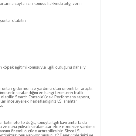
rlarına sayfanızın konusu hakkında bilgi verin.
unlar olabilir:
n köpek eğitimi konusuyla ilgili olduğunu daha iyi
runları gidermenize yardımcı olan önemli bir araçtır.
melerle sıralandığını ve hangi terimlerin trafik
mcı olabilir. Search Console\'daki Performans raporu,
uları inceleyerek, hedeflediğiniz LSI anahtar
z.
r kelimelerle değil, konuyla ilgili kavramlarla da
ına ve daha yüksek sıralamalar elde etmenize yardımcı
sını önemli ölçüde artırabilirsiniz. Sizce LSI,
 optimizasyonu yapıyor musunuz? Deneyimlerinizi ve