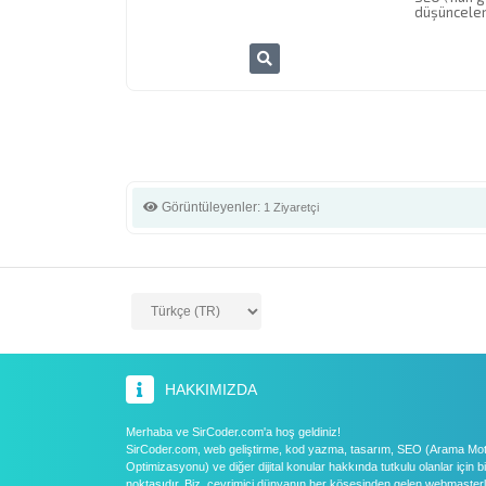
düşünceleri
Görüntüleyenler:
1 Ziyaretçi
HAKKIMIZDA
Merhaba ve SirCoder.com'a hoş geldiniz!
SirCoder.com, web geliştirme, kod yazma, tasarım, SEO (Arama Mo
Optimizasyonu) ve diğer dijital konular hakkında tutkulu olanlar için 
noktasıdır. Biz, çevrimiçi dünyanın her köşesinden gelen webmasterl