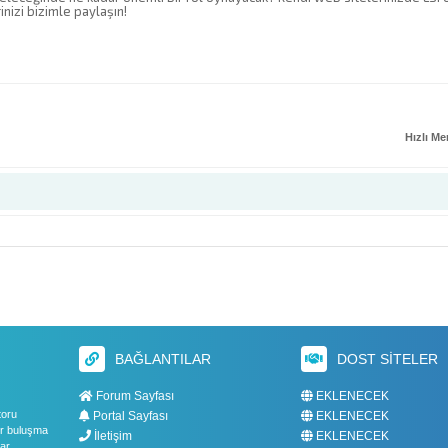
nizi bizimle paylaşın!
Hızlı M
BAĞLANTILAR
DOST SITELER
Forum Sayfası
EKLENECEK
toru
Portal Sayfası
EKLENECEK
bir buluşma
İletişim
EKLENECEK
ar,