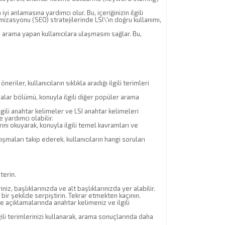
 anlamasına yardımcı olur. Bu, içeriğinizin ilgili
izasyonu (SEO) stratejilerinde LSI\'ın doğru kullanımı,
 arama yapan kullanıcılara ulaşmasını sağlar. Bu,
er, kullanıcıların sıklıkla aradığı ilgili terimleri
malar bölümü, konuyla ilgili diğer popüler arama
lgili anahtar kelimeler ve LSI anahtar kelimeleri
 yardımcı olabilir.
ını okuyarak, konuyla ilgili temel kavramları ve
aları takip ederek, kullanıcıların hangi soruları
terin.
iz, başlıklarınızda ve alt başlıklarınızda yer alabilir.
 bir şekilde serpiştirin. Tekrar etmekten kaçının.
e açıklamalarında anahtar kelimeniz ve ilgili
li terimlerinizi kullanarak, arama sonuçlarında daha