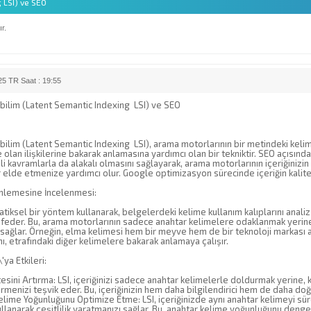
g LSI) ve SEO
r.
5 TR Saat : 19:55
mbilim (Latent Semantic Indexing LSI) ve SEO
bilim (Latent Semantic Indexing LSI), arama motorlarının bir metindeki kelime
 olan ilişkilerine bakarak anlamasına yardımcı olan bir tekniktir. SEO açısında
ili kavramlarla da alakalı olmasını sağlayarak, arama motorlarının içeriğiniz
 elde etmenize yardımcı olur. Google optimizasyon sürecinde içeriğin kalites
rinlemesine İncelenmesi:
tiksel bir yöntem kullanarak, belgelerdeki kelime kullanım kalıplarını analiz
eşfeder. Bu, arama motorlarının sadece anahtar kelimelere odaklanmak yerine,
sağlar. Örneğin, elma kelimesi hem bir meyve hem de bir teknoloji markası a
ını, etrafındaki diğer kelimelere bakarak anlamaya çalışır.
'ya Etkileri:
tesini Artırma: LSI, içeriğinizi sadece anahtar kelimelerle doldurmak yerine, ko
rmenizi teşvik eder. Bu, içeriğinizin hem daha bilgilendirici hem de daha doğ
ime Yoğunluğunu Optimize Etme: LSI, içeriğinizde aynı anahtar kelimeyi sürekl
ullanarak çeşitlilik yaratmanızı sağlar. Bu, anahtar kelime yoğunluğunu den