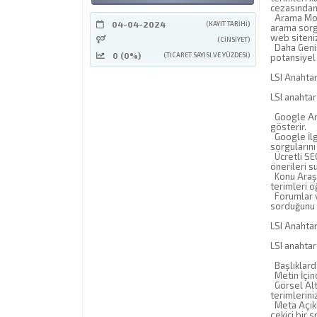
cezasından
Arama Motor
04-04-2024
(KAYIT TARIHI)
arama sorgu
web siteniz
(CINSIYET)
Daha Geniş 
0 (0%)
(TICARET SAYISI VE YÜZDESI)
potansiyel z
LSI Anahtar
LSI anahtar
Google Aram
gösterir.
Google İlgi
sorgularını
Ücretli SEO
önerileri s
Konu Araştı
terimleri ö
Forumlar ve
sorduğunu v
LSI Anahtar
LSI anahtar
Başlıklarda
Metin İçind
Görsel Alt 
terimleriniz
Meta Açıkla
çekici bir 