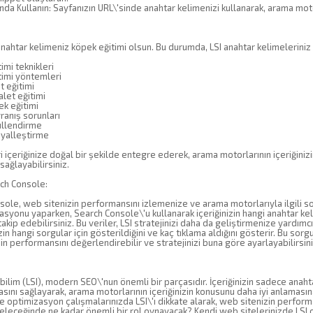
da Kullanın: Sayfanızın URL\'sinde anahtar kelimenizi kullanarak, arama moto
anahtar kelimeniz köpek eğitimi olsun. Bu durumda, LSI anahtar kelimeleriniz ş
mi teknikleri
imi yöntemleri
t eğitimi
let eğitimi
k eğitimi
anış sorunları
llendirme
yalleştirme
i içeriğinize doğal bir şekilde entegre ederek, arama motorlarının içeriğinizi
sağlayabilirsiniz.
rch Console:
ole, web sitenizin performansını izlemenize ve arama motorlarıyla ilgili so
asyonu yaparken, Search Console\'u kullanarak içeriğinizin hangi anahtar keli
 takip edebilirsiniz. Bu veriler, LSI stratejinizi daha da geliştirmenize yardı
in hangi sorgular için gösterildiğini ve kaç tıklama aldığını gösterir. Bu sorg
in performansını değerlendirebilir ve stratejinizi buna göre ayarlayabilirsini
bilim (LSI), modern SEO\'nun önemli bir parçasıdır. İçeriğinizin sadece anahta
asını sağlayarak, arama motorlarının içeriğinizin konusunu daha iyi anlamas
e optimizasyon çalışmalarınızda LSI\'ı dikkate alarak, web sitenizin performan
eleceğinde ne kadar önemli bir rol oynayacak? Kendi web sitelerinizde LSI