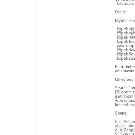
URL Yapısın
Örnek:
Diyelim ki 
köpek eğiti
köpek eğit
köpek itaa
köpek tuva
yavru köpe
köpek davr
köpek ödü
köpek sos
Bu terimler
anlamasını 
LSI ve Sea
Search Cons
LSI optimiz
getirdiğini
web siteniz
kelimelerin
Sonuç:
Gizli Anlam
alakalı olm
olur. Googl
SEO\'nun g