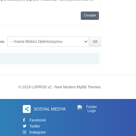
Cevapla
enü:
© 2019 LOPROX v2 - New Modern MyBB Themes
SOSYAL MEDYA
Facebook
Twitter
İnstagram