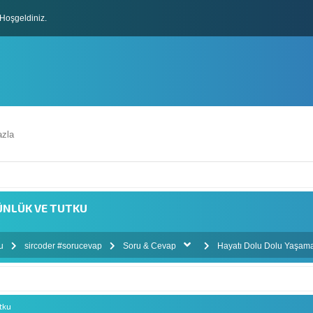
Hoşgeldiniz.
lları
zla
ÜNLÜK VE TUTKU
mu
sircoder #sorucevap
Soru & Cevap
Hayatı Dolu Dolu Yaşama
tku