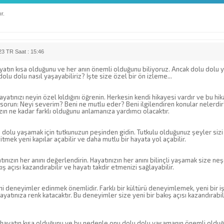
r.
3 TR Saat : 15:46
yatın kısa olduğunu ve her anın önemli olduğunu biliyoruz. Ancak dolu dolu
dolu dolu nasıl yaşayabiliriz? İşte size özel bir ön izleme...
ayatınızı neyin özel kıldığını öğrenin. Herkesin kendi hikayesi vardır ve bu
 sorun: Neyi severim? Beni ne mutlu eder? Beni ilgilendiren konular nelerdir
zın ne kadar farklı olduğunu anlamanıza yardımcı olacaktır.
 dolu yaşamak için tutkunuzun peşinden gidin. Tutkulu olduğunuz şeyler sizi
tmek yeni kapılar açabilir ve daha mutlu bir hayata yol açabilir.
tınızın her anını değerlendirin. Hayatınızın her anını bilinçli yaşamak size neş
kış açısı kazandırabilir ve hayatı takdir etmenizi sağlayabilir.
i deneyimler edinmek önemlidir. Farklı bir kültürü deneyimlemek, yeni bir 
atınıza renk katacaktır. Bu deneyimler size yeni bir bakış açısı kazandırabil
hayatın kısa olduğunu ve bu nedenle onu dolu dolu yaşamanın önemli olduğunu