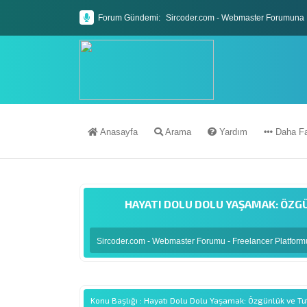
Forum Gündemi:
Sircoder.com - Webmaster Forumuna 
Sircoder.com Webmaster Forumu Kura
Anasayfa
Arama
Yardım
Daha Fa
HAYATI DOLU DOLU YAŞAMAK: ÖZG
Sircoder.com - Webmaster Forumu - Freelancer Platfor
Konu Başlığı : Hayatı Dolu Dolu Yaşamak: Özgünlük ve Tu