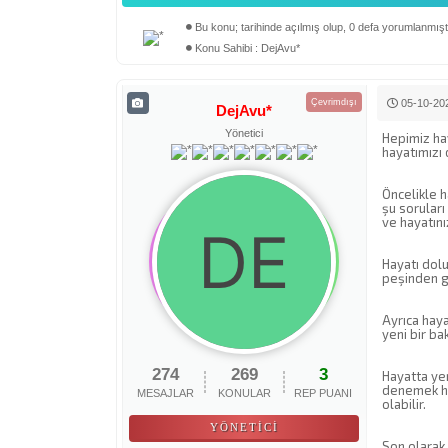
Bu konu; tarihinde açılmış olup, 0 defa yorumlanmıştı
Derecelendirme: 0/5 - 0 oy
1
2
3
4
5
Konu Sahibi : DejAvu*
Çevrimdışı
05-10-202
DejAvu*
Yönetici
Hepimiz ha
hayatımızı 
Öncelikle h
şu soruları
ve hayatını
Hayatı dolu
peşinden gi
Ayrıca haya
yeni bir ba
274
269
3
Hayatta yen
denemek hay
MESAJLAR
KONULAR
REP PUANI
olabilir.
YÖNETICI
Son olarak 