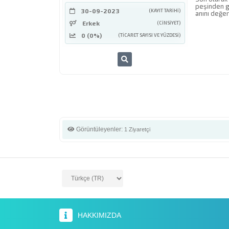
peşinden gi
30-09-2023
(KAYIT TARIHI)
anını değer
Erkek
(CINSIYET)
0 (0%)
(TICARET SAYISI VE YÜZDESI)
Görüntüleyenler:
1 Ziyaretçi
HAKKIMIZDA