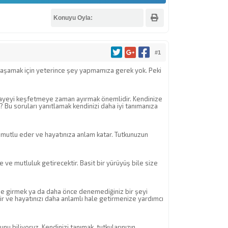
Konuyu Oyla:
#1
 yaşamak için yeterince şey yapmamıza gerek yok. Peki
 hikayeyi keşfetmeye zaman ayırmak önemlidir. Kendinize
? Bu soruları yanıtlamak kendinizi daha iyi tanımanıza
 mutlu eder ve hayatınıza anlam katar. Tutkunuzun
e ve mutluluk getirecektir. Basit bir yürüyüş bile size
işe girmek ya da daha önce denemediğiniz bir şeyi
ir ve hayatınızı daha anlamlı hale getirmenize yardımcı
 biliyoruz. Kendinizi tanımak, tutkularınızın