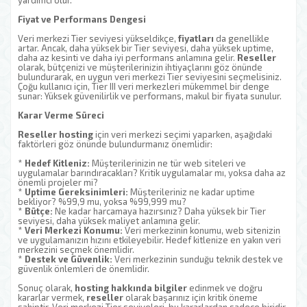
yardımcı olur.
Fiyat ve Performans Dengesi
Veri merkezi Tier seviyesi yükseldikçe,
fiyatları
da genellikle
artar. Ancak, daha yüksek bir Tier seviyesi, daha yüksek uptime,
daha az kesinti ve daha iyi performans anlamına gelir.
Reseller
olarak, bütçenizi ve müşterilerinizin ihtiyaçlarını göz önünde
bulundurarak, en uygun veri merkezi Tier seviyesini seçmelisiniz.
Çoğu kullanıcı için, Tier III veri merkezleri mükemmel bir denge
sunar: Yüksek güvenilirlik ve performans, makul bir fiyata sunulur.
Karar Verme Süreci
Reseller hosting
için veri merkezi seçimi yaparken, aşağıdaki
faktörleri göz önünde bulundurmanız önemlidir:
*
Hedef Kitleniz:
Müşterilerinizin ne tür web siteleri ve
uygulamalar barındıracakları? Kritik uygulamalar mı, yoksa daha az
önemli projeler mi?
*
Uptime Gereksinimleri:
Müşterileriniz ne kadar uptime
bekliyor? %99,9 mu, yoksa %99,999 mu?
*
Bütçe:
Ne kadar harcamaya hazırsınız? Daha yüksek bir Tier
seviyesi, daha yüksek maliyet anlamına gelir.
*
Veri Merkezi Konumu:
Veri merkezinin konumu, web sitenizin
ve uygulamanızın hızını etkileyebilir. Hedef kitlenize en yakın veri
merkezini seçmek önemlidir.
*
Destek ve Güvenlik:
Veri merkezinin sunduğu teknik destek ve
güvenlik önlemleri de önemlidir.
Sonuç olarak,
hosting hakkında bilgiler
edinmek ve doğru
kararlar vermek,
reseller
olarak başarınız için kritik öneme