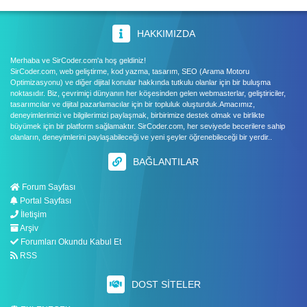
HAKKIMIZDA
Merhaba ve SirCoder.com'a hoş geldiniz!
SirCoder.com, web geliştirme, kod yazma, tasarım, SEO (Arama Motoru
Optimizasyonu) ve diğer dijital konular hakkında tutkulu olanlar için bir buluşma
noktasıdır. Biz, çevrimiçi dünyanın her köşesinden gelen webmasterlar, geliştiriciler,
tasarımcılar ve dijital pazarlamacılar için bir topluluk oluşturduk.Amacımız,
deneyimlerimizi ve bilgilerimizi paylaşmak, birbirimize destek olmak ve birlikte
büyümek için bir platform sağlamaktır. SirCoder.com, her seviyede becerilere sahip
olanların, deneyimlerini paylaşabileceği ve yeni şeyler öğrenebileceği bir yerdir..
BAĞLANTILAR
Forum Sayfası
Portal Sayfası
İletişim
Arşiv
Forumları Okundu Kabul Et
RSS
DOST SITELER