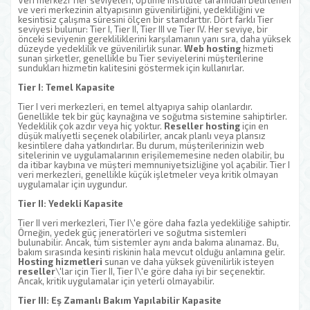
Veri merkezi Tier seviyeleri, Uptime Institute tarafından belirlenen
ve veri merkezinin altyapısının güvenilirliğini, yedekliliğini ve
kesintisiz çalışma süresini ölçen bir standarttır. Dört farklı Tier
seviyesi bulunur: Tier I, Tier II, Tier III ve Tier IV. Her seviye, bir
önceki seviyenin gerekliliklerini karşılamanın yanı sıra, daha yüksek
düzeyde yedeklilik ve güvenilirlik sunar.
Web hosting
hizmeti
sunan şirketler, genellikle bu Tier seviyelerini müşterilerine
sundukları hizmetin kalitesini göstermek için kullanırlar.
Tier I: Temel Kapasite
Tier I veri merkezleri, en temel altyapıya sahip olanlardır.
Genellikle tek bir güç kaynağına ve soğutma sistemine sahiptirler.
Yedeklilik çok azdır veya hiç yoktur.
Reseller hosting
için en
düşük maliyetli seçenek olabilirler, ancak planlı veya plansız
kesintilere daha yatkındırlar. Bu durum, müşterilerinizin web
sitelerinin ve uygulamalarının erişilememesine neden olabilir, bu
da itibar kaybına ve müşteri memnuniyetsizliğine yol açabilir. Tier I
veri merkezleri, genellikle küçük işletmeler veya kritik olmayan
uygulamalar için uygundur.
Tier II: Yedekli Kapasite
Tier II veri merkezleri, Tier I\'e göre daha fazla yedekliliğe sahiptir.
Örneğin, yedek güç jeneratörleri ve soğutma sistemleri
bulunabilir. Ancak, tüm sistemler aynı anda bakıma alınamaz. Bu,
bakım sırasında kesinti riskinin hala mevcut olduğu anlamına gelir.
Hosting hizmetleri
sunan ve daha yüksek güvenilirlik isteyen
reseller
\'lar için Tier II, Tier I\'e göre daha iyi bir seçenektir.
Ancak, kritik uygulamalar için yeterli olmayabilir.
Tier III: Eş Zamanlı Bakım Yapılabilir Kapasite