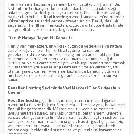
Tier III veri merkezleri, eş zamanlı bakım yapılabilirliği sunar. Bu,
sistemlerin herhangi bir kesinti olmadan bakıma alınabileceği
anlamına gelir. Yedekli güç kaynakları, soğutma sistemleri ve ağ
bağlantıları bulunur.
Bayi hosting
hizmeti sunan ve müşterilerine
yüksek uptime garantisi vermek isteyenler için Tier III, ideal bir
seçenektir. Tier III veri merkezleri, küçük ve orta ölçekli işletmeler
için genellikle yeterli düzeyde güvenilirlik sunar.
Tier IV: Hataya Dayanıklı Kapasite
Tier IV veri merkezleri, en yüksek düzeyde yedekliliğe ve hataya
dayanıklılığa sahiptir. Tüm kritik bileşenler tamamen
yedeklenmiştir ve sistemler herhangi bir tek arıza noktasından
etkilenmez. Tier IV veri merkezleri, finansal kurumlar, sağlık
kuruluşları ve e-ticaret siteleri gibi kritik uygulamaları barındırmak
için tasarlanmıştır.
Reseller paketleri
içinde en yüksek fiyatlı
olanlar genellikle Tier IV veri merkezlerinde barındırılır. Bu veri
merkezleri, en yüksek uptime garantisi ve en az kesinti süresi
sunar.
Reseller Hosting Seçiminde Veri Merkezi Tier Seviyesinin
Önemi
Reseller hosting
işinde başarı, müşterilerinize sunduğunuz
hizmetin kalitesine bağlıdır. Veri merkezi Tier seviyesi, bu kalitenin
önemli bir göstergesidir. Müşterilerinizin web sitelerinin ve
uygulamalarının sürekli erişilebilir olması, onların memnuniyetini
ve size olan güvenini artırır. Bu da, uzun vadeli müşteri ilişkileri ve
daha yüksek kar marjları anlamına gelir.
Hosting satışı
yaparken,
veri merkezi Tier seviyesini müşterilerinize açıkça belirtmek,
onlara doğru beklentileri sunmanıza ve güvenlerini kazanmanıza