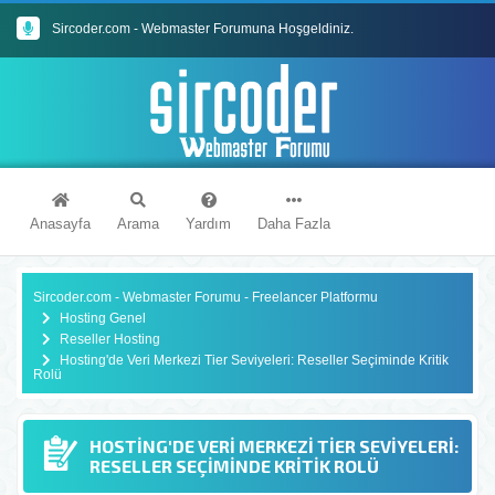
Sircoder.com - Webmaster Forumuna Hoşgeldiniz.
Sircoder.com Webmaster Forumu Kuralları
Anasayfa
Arama
Yardım
Daha Fazla
Sircoder.com - Webmaster Forumu - Freelancer Platformu
Hosting Genel
Reseller Hosting
Hosting'de Veri Merkezi Tier Seviyeleri: Reseller Seçiminde Kritik
Rolü
HOSTING'DE VERI MERKEZI TIER SEVIYELERI:
RESELLER SEÇIMINDE KRITIK ROLÜ