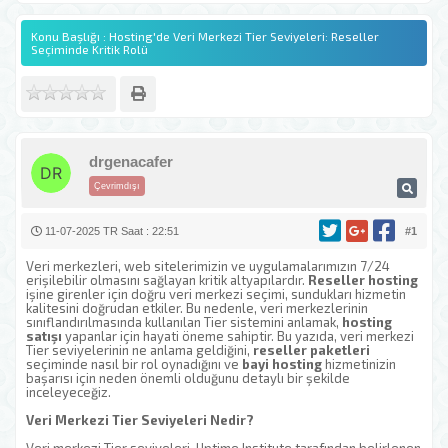
Konu Başlığı : Hosting'de Veri Merkezi Tier Seviyeleri: Reseller
Seçiminde Kritik Rolü
drgenacafer
Çevrimdışı
11-07-2025 TR Saat : 22:51
#1
Veri merkezleri, web sitelerimizin ve uygulamalarımızın 7/24
erişilebilir olmasını sağlayan kritik altyapılardır.
Reseller hosting
işine girenler için doğru veri merkezi seçimi, sundukları hizmetin
kalitesini doğrudan etkiler. Bu nedenle, veri merkezlerinin
sınıflandırılmasında kullanılan Tier sistemini anlamak,
hosting
satışı
yapanlar için hayati öneme sahiptir. Bu yazıda, veri merkezi
Tier seviyelerinin ne anlama geldiğini,
reseller paketleri
seçiminde nasıl bir rol oynadığını ve
bayi hosting
hizmetinizin
başarısı için neden önemli olduğunu detaylı bir şekilde
inceleyeceğiz.
Veri Merkezi Tier Seviyeleri Nedir?