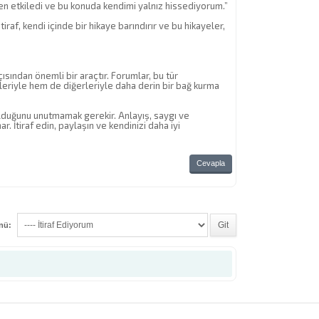
en etkiledi ve bu konuda kendimi yalnız hissediyorum.”
iraf, kendi içinde bir hikaye barındırır ve bu hikayeler,
açısından önemli bir araçtır. Forumlar, bu tür
dileriyle hem de diğerleriyle daha derin bir bağ kurma
 olduğunu unutmamak gerekir. Anlayış, saygı ve
r. İtiraf edin, paylaşın ve kendinizi daha iyi
Cevapla
enü: