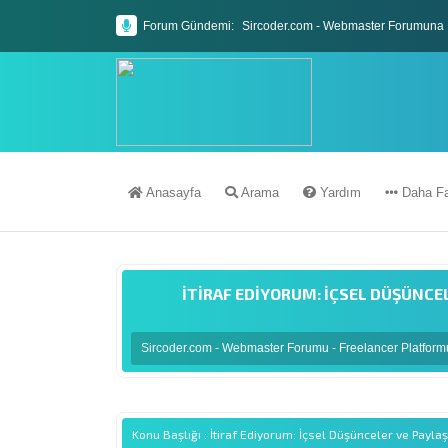
Forum Gündemi:
Sircoder.com - Webmaster Forumuna 
Sircoder.com Webmaster Forumu Kura
Anasayfa
Arama
Yardım
Daha Fa
İTIRAF EDIYORUM: İÇSEL DÜŞÜNCE
Sircoder.com - Webmaster Forumu - Freelancer Platfor
Konu Başlığı : İtiraf Ediyorum: İçsel Düşünceler ve Payla