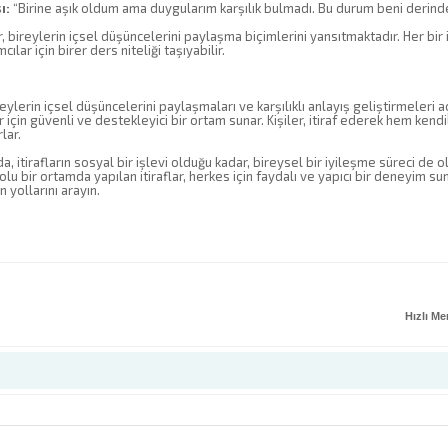
ı:
“Birine aşık oldum ama duygularım karşılık bulmadı. Bu durum beni derind
, bireylerin içsel düşüncelerini paylaşma biçimlerini yansıtmaktadır. Her bir it
mcılar için birer ders niteliği taşıyabilir.
bireylerin içsel düşüncelerini paylaşmaları ve karşılıklı anlayış geliştirmeleri 
 için güvenli ve destekleyici bir ortam sunar. Kişiler, itiraf ederek hem ken
rlar.
, itirafların sosyal bir işlevi olduğu kadar, bireysel bir iyileşme süreci de
lu bir ortamda yapılan itiraflar, herkes için faydalı ve yapıcı bir deneyim suna
 yollarını arayın.
Hızlı M