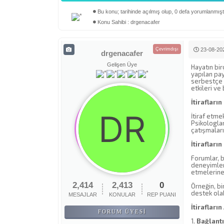
Bu konu; tarihinde açılmış olup, 0 defa yorumlanmıştı
Derecelendirme: 0/5 - 0 oy
1
2
3
4
5
Konu Sahibi : drgenacafer
Çevrimdışı
23-08-202
drgenacafer
Gelişen Üye
Hayatın bir
yapılan pay
serbestçe p
etkileri ve
İtirafları
İtiraf etme
Psikologlar
çatışmalar
İtirafları
Forumlar, b
deneyimleri
etmelerine 
2,414
2,413
0
Örneğin, bi
destek olab
MESAJLAR
KONULAR
REP PUANI
İtirafların
FORUM ÜYESI
1.
Bağlant