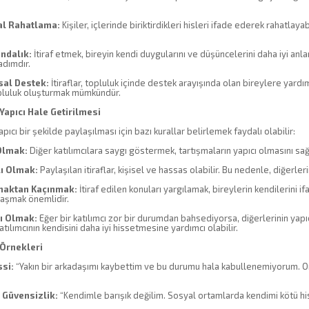
l Rahatlama:
Kişiler, içlerinde biriktirdikleri hisleri ifade ederek rahatlayab
ndalık:
İtiraf etmek, bireyin kendi duygularını ve düşüncelerini daha iyi anlam
adımdır.
al Destek:
İtiraflar, topluluk içinde destek arayışında olan bireylere yardı
opluluk oluşturmak mümkündür.
n Yapıcı Hale Getirilmesi
yapıcı bir şekilde paylaşılması için bazı kurallar belirlemek faydalı olabilir:
Olmak:
Diğer katılımcılara saygı göstermek, tartışmaların yapıcı olmasını sa
lı Olmak:
Paylaşılan itiraflar, kişisel ve hassas olabilir. Bu nedenle, diğerle
maktan Kaçınmak:
İtiraf edilen konuları yargılamak, bireylerin kendilerini i
laşmak önemlidir.
ı Olmak:
Eğer bir katılımcı zor bir durumdan bahsediyorsa, diğerlerinin yapıc
atılımcının kendisini daha iyi hissetmesine yardımcı olabilir.
n Örnekleri
ssi:
“Yakın bir arkadaşımı kaybettim ve bu durumu hala kabullenemiyorum. 
 Güvensizlik:
“Kendimle barışık değilim. Sosyal ortamlarda kendimi kötü hi