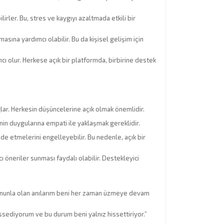
ilirler. Bu, stres ve kaygıyı azaltmada etkili bir
asına yardımcı olabilir. Bu da kişisel gelişim için
mcı olur. Herkese açık bir platformda, birbirine destek
ğlar. Herkesin düşüncelerine açık olmak önemlidir.
rinin duygularına empati ile yaklaşmak gereklidir.
fade etmelerini engelleyebilir. Bu nedenle, açık bir
ı öneriler sunması faydalı olabilir. Destekleyici
Onunla olan anılarım beni her zaman üzmeye devam
ssediyorum ve bu durum beni yalnız hissettiriyor.”