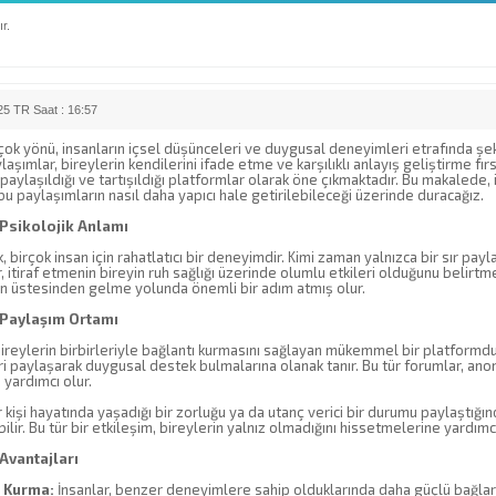
r.
5 TR Saat : 16:57
çok yönü, insanların içsel düşünceleri ve duygusal deneyimleri etrafında şeki
laşımlar, bireylerin kendilerini ifade etme ve karşılıklı anlayış geliştirme fı
aylaşıldığı ve tartışıldığı platformlar olarak öne çıkmaktadır. Bu makalede, it
 bu paylaşımların nasıl daha yapıcı hale getirilebileceği üzerinde duracağız.
n Psikolojik Anlamı
k, birçok insan için rahatlatıcı bir deneyimdir. Kimi zaman yalnızca bir sır payl
, itiraf etmenin bireyin ruh sağlığı üzerinde olumlu etkileri olduğunu belirtme
ın üstesinden gelme yolunda önemli bir adım atmış olur.
n Paylaşım Ortamı
ireylerin birbirleriyle bağlantı kurmasını sağlayan mükemmel bir platformdur
 paylaşarak duygusal destek bulmalarına olanak tanır. Bu tür forumlar, anonim
yardımcı olur.
r kişi hayatında yaşadığı bir zorluğu ya da utanç verici bir durumu paylaştığı
ilir. Bu tür bir etkileşim, bireylerin yalnız olmadığını hissetmelerine yardımcı
 Avantajları
ı Kurma:
İnsanlar, benzer deneyimlere sahip olduklarında daha güçlü bağlar ku