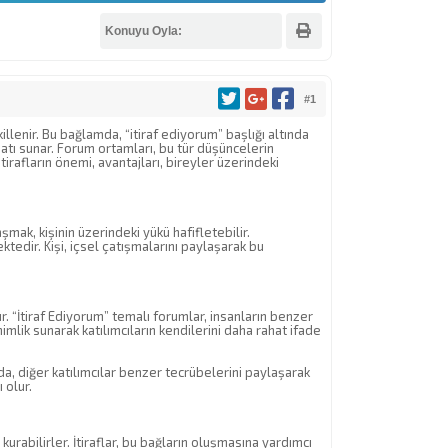
Konuyu Oyla:
#1
llenir. Bu bağlamda, “itiraf ediyorum” başlığı altında
rsatı sunar. Forum ortamları, bu tür düşüncelerin
irafların önemi, avantajları, bireyler üzerindeki
aşmak, kişinin üzerindeki yükü hafifletebilir.
ktedir. Kişi, içsel çatışmalarını paylaşarak bu
. “İtiraf Ediyorum” temalı forumlar, insanların benzer
lik sunarak katılımcıların kendilerini daha rahat ifade
nda, diğer katılımcılar benzer tecrübelerini paylaşarak
 olur.
rabilirler. İtiraflar, bu bağların oluşmasına yardımcı