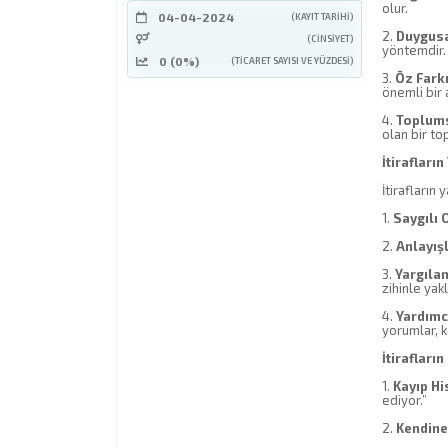
olur.
04-04-2024
(KAYIT TARIHI)
2.
Duygusa
(CINSIYET)
yöntemdir.
0 (0%)
(TICARET SAYISI VE YÜZDESI)
3.
Öz Farkı
önemli bir 
4.
Toplums
olan bir t
İtirafları
İtirafların 
1.
Saygılı 
2.
Anlayış
3.
Yargıla
zihinle yak
4.
Yardımc
yorumlar, k
İtirafları
1.
Kayıp Hi
ediyor.”
2.
Kendine