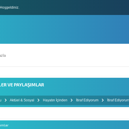
Hoşgeldiniz.
lları
zla
LER VE PAYLAŞIMLAR
mu
Aktüel & Sosyal
Hayatın İçinden
İtiraf Ediyorum
İtiraf Ediyoru
şımlar