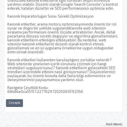
sitenizdeki kanonik etiketlerle ilgili sorunları tespit etmenize
yardımcı olabilir. Düzenli olarak Google Search Console\'u kontrol
ederek, hataları düzeltin ve SEO performansınızı optimize edin.
Kanonik İmparatorluğun Sonu: Sürekli Optimizasyon
Kanonik etiketler, arama motoru optimizasyonunda önemli bir rol
oynar ve doğru bir şekilde uygulandıklarında web sitenizin
sıralama performansını önemli ölçüde artırabilirler. Ancak, dijital
pazarlama dünyası sürekli değişiyor ve algoritma güncellemeleri,
kanonik etiketlerin etkinliğini etkileyebilir. Bu nedenle, web
sitenizin kanonik etiketlerini düzenli olarak kontrol etmek,
güncellemek ve en iyi uygulama örneklerine uygun olduğundan
emin olmak önemlidir.
Kanonik etiketleri kullanırken karşılaştığınız zorluklar nelerdir?
Web sitenizde yinelenen içerik sorununu çözmek için hangi
stratejileri uyguluyorsunuz? Kanonik etiketlerin gelecekteki SEO
trendleri üzerindeki etkisini nasıl görüyorsunuz? Düşüncelerinizi
paylaşarak, bu önemli konuda daha fazla bilgi edinmemize ve
deneyimlerimizi paylaşmamıza yardımcı olun.
Rastgele Çeşitlilik Kodu:
68484e0ca55157.2277629720250610152356
Cevapla
Hızlı Menü: