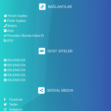
BAĞLANTILAR
Forum Sayfası
Portal Sayfası
İletişim
Arşiv
Forumları Okundu Kabul Et
RSS
DOST SITELER
EKLENECEK
EKLENECEK
EKLENECEK
EKLENECEK
EKLENECEK
SOSYAL MEDYA
Facebook
Twitter
İnstagram