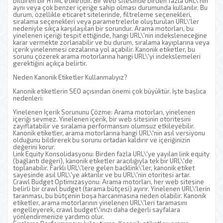
bildiren bir HTML etiketidir. Bir web sitesinde birden fazla URL\'nin
aynı veya çok benzer içeriğe sahip olması durumunda kullanılır. Bu
durum, özellikle eticaret sitelerinde, filtreleme seçenekleri,
sıralama seçenekleri veya parametrelerle oluşturulan URL\'ler
nedeniyle sıkça karşılaşılan bir sorundur. Arama motorları, bu
yinelenen içeriği tespit ettiğinde, hangi URL\'nin indeksleneceğine
karar vermekte zorlanabilir ve bu durum, sıralama kayıplarına veya
içerik yinelenmesi cezalarına yol açabilir. Kanonik etiketler, bu
sorunu çözerek arama motorlarına hangi URL\'yi indekslemeleri
gerektiğini açıkça belirtir.
Neden Kanonik Etiketler Kullanmalıyız?
Kanonik etiketlerin SEO açısından önemi çok büyüktür. İşte başlıca
nedenleri:
Yinelenen İçerik Sorununu Çözme: Arama motorları, yinelenen
içeriği sevmez. Yinelenen içerik, bir web sitesinin otoritesini
zayıflatabilir ve sıralama performansını olumsuz etkileyebilir.
Kanonik etiketler, arama motorlarına hangi URL\'nin asıl versiyonu
olduğunu bildirerek bu sorunu ortadan kaldırır ve içeriğinizin
değerini korur.
Link Equity Konsolidasyonu: Birden fazla URL\'ye yayılan link equity
(bağlantı değeri), kanonik etiketler aracılığıyla tek bir URL\'de
toplanabilir. Farklı URL\'lere gelen backlink\'ler, kanonik etiket
sayesinde asıl URL\'ye aktarılır ve bu URL\'nin otoritesi artar.
Crawl Budget Optimizasyonu: Arama motorları, her web sitesine
belirli bir crawl budget (tarama bütçesi) ayırır. Yinelenen URL\'lerin
taranması, bu bütçenin boşa harcanmasına neden olabilir. Kanonik
etiketler, arama motorlarının yinelenen URL\'leri taramasını
engelleyerek, crawl budget\'ınızı daha değerli sayfalara
yönlendirmenize yardımcı olur.