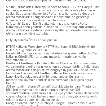
Link: <https://www.example.com/asilurl>; rel=canonical
5. Site Haritasında (Sitemap) Sadece Kanonik URL\'leri Ekleyin: Site
haritanız, arama motorlarının web sitenizi daha kolay taramasını
sağlar. Sadece asıl (kanonik) URL\'leri site haritanıza ekleyerek,
arama motorlarına hangi sayfaları indekslemeleri gerektiği
konusunda net bir sinyal vermiş olursunuz.
6. Tutarlılık Esastır: Dahili bağlantılarınızda, kanonik URL\'leri
kullanmaya özen gösterin. Yinelenen URL\'lere bağlantı vermek,
arama motorlarına kafa karıştırıcı sinyaller gönderebilir ve kanonik
etiketlerin etkinliğini azaltabilir.
En İyi Uygulama Örnekleri ve İpuçları:
HTTPS Kullanın: Web siteniz HTTPS ise, kanonik URL\'lerinizin de
HTTPS olduğundan emin olun.
Göreli URL\'lerden Kaçının: Kanonik etiketlerinizde mutlak URL\'ler
kullanın. Göreli URL\'ler, arama motorları tarafından yanlış
yorumlanabilir.
Hreflang Etiketleriyle Birlikte Kullanın: Eğer çok dilli bir web siteniz
varsa, hreflang etiketlerini ve kanonik etiketleri birlikte kullanarak,
arama motorlarına doğru dil ve bölgeye uygun URL\'leri belirtin.
Kendi Kendine Kanonik Etiketler Kullanın: Her sayfanın kendine
kanonik etiket eklenmesi, iyi bir uygulamadır. Bu, arama
motorlarına sayfanın kendisinin asıl versiyonu olduğunu açıkça
belirtir.
301 Yönlendirmelerini Alternatif Olarak Değerlendirin: Yinelenen
URL\'leri tamamen ortadan kaldırmak mümkünse, 301
yönlendirmelerini kullanarak asıl URL\'ye yönlendirmek daha iyi bir
çözüm olabilir. Ancak, bu her zaman pratik olmayabilir ve kanonik
etiketler daha esnek bir çözüm sunar.
Google Search Console\'u İzleyin: Google Search Console, web