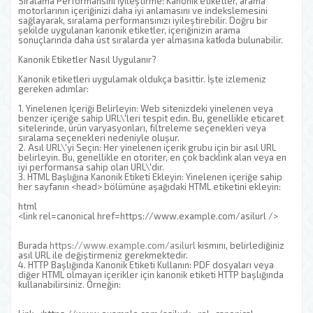
Sıralama Performansını İyileştirme: Kanonik etiketler, arama
motorlarının içeriğinizi daha iyi anlamasını ve indekslemesini
sağlayarak, sıralama performansınızı iyileştirebilir. Doğru bir
şekilde uygulanan kanonik etiketler, içeriğinizin arama
sonuçlarında daha üst sıralarda yer almasına katkıda bulunabilir.
Kanonik Etiketler Nasıl Uygulanır?
Kanonik etiketleri uygulamak oldukça basittir. İşte izlemeniz
gereken adımlar:
1. Yinelenen İçeriği Belirleyin: Web sitenizdeki yinelenen veya
benzer içeriğe sahip URL\'leri tespit edin. Bu, genellikle eticaret
sitelerinde, ürün varyasyonları, filtreleme seçenekleri veya
sıralama seçenekleri nedeniyle oluşur.
2. Asıl URL\'yi Seçin: Her yinelenen içerik grubu için bir asıl URL
belirleyin. Bu, genellikle en otoriter, en çok backlink alan veya en
iyi performansa sahip olan URL\'dir.
3. HTML Başlığına Kanonik Etiketi Ekleyin: Yinelenen içeriğe sahip
her sayfanın <head> bölümüne aşağıdaki HTML etiketini ekleyin:
html
<link rel=canonical href=https://www.example.com/asilurl />
Burada
https://www.example.com/asilurl
kısmını, belirlediğiniz
asıl URL ile değiştirmeniz gerekmektedir.
4. HTTP Başlığında Kanonik Etiketi Kullanın: PDF dosyaları veya
diğer HTML olmayan içerikler için kanonik etiketi HTTP başlığında
kullanabilirsiniz. Örneğin: