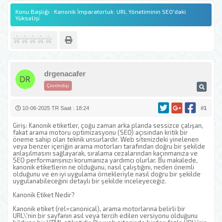
Konu Başlığı : Kanonik İmparatorluk: URL Yönetiminin SEO'daki
Yükselişi
drgenacafer
Çevrimdışı
10-06-2025 TR Saat : 18:24
#1
Giriş: Kanonik etiketler, çoğu zaman arka planda sessizce çalışan,
fakat arama motoru optimizasyonu (SEO) açısından kritik bir
öneme sahip olan teknik unsurlardır. Web sitenizdeki yinelenen
veya benzer içeriğin arama motorları tarafından doğru bir şekilde
anlaşılmasını sağlayarak, sıralama cezalarından kaçınmanıza ve
SEO performansınızı korumanıza yardımcı olurlar. Bu makalede,
kanonik etiketlerin ne olduğunu, nasıl çalıştığını, neden önemli
olduğunu ve en iyi uygulama örnekleriyle nasıl doğru bir şekilde
uygulanabileceğini detaylı bir şekilde inceleyeceğiz.
Kanonik Etiket Nedir?
Kanonik etiket (rel=canonical), arama motorlarına belirli bir
URL\'nin bir sayfanın asıl veya tercih edilen versiyonu olduğunu