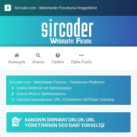
Sircoder.com Webmaster Forumu Kuralları
Sircoder.com - Webmaster Forumuna Hoşgeldiniz.
Anasayfa
Arama
Yardım
Daha Fazla
Sircoder.com - Webmaster Forumu - Freelancer Platformu
Arama Motorları ve Optimizasyon
Arama Motoru Optimizasyonu
Kanonik İmparatorluk: URL Yönetiminin SEO'daki Yükselişi
KANONIK İMPARATORLUK: URL
YÖNETIMININ SEO'DAKI YÜKSELIŞI