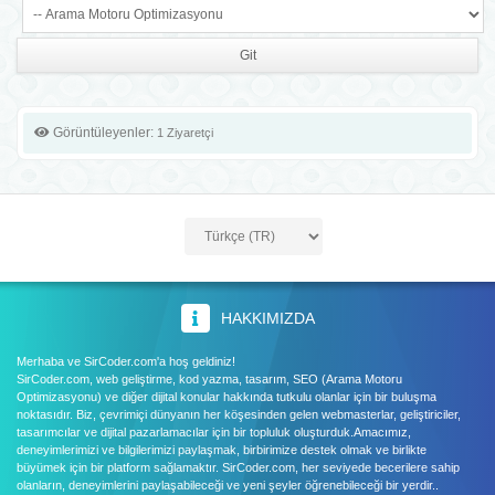
Görüntüleyenler:
1 Ziyaretçi
HAKKIMIZDA
Merhaba ve SirCoder.com'a hoş geldiniz!
SirCoder.com, web geliştirme, kod yazma, tasarım, SEO (Arama Motoru
Optimizasyonu) ve diğer dijital konular hakkında tutkulu olanlar için bir buluşma
noktasıdır. Biz, çevrimiçi dünyanın her köşesinden gelen webmasterlar, geliştiriciler,
tasarımcılar ve dijital pazarlamacılar için bir topluluk oluşturduk.Amacımız,
deneyimlerimizi ve bilgilerimizi paylaşmak, birbirimize destek olmak ve birlikte
büyümek için bir platform sağlamaktır. SirCoder.com, her seviyede becerilere sahip
olanların, deneyimlerini paylaşabileceği ve yeni şeyler öğrenebileceği bir yerdir..