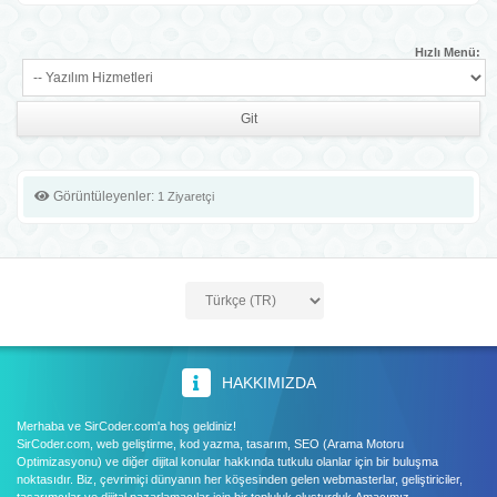
Hızlı Menü:
Görüntüleyenler:
1 Ziyaretçi
HAKKIMIZDA
Merhaba ve SirCoder.com'a hoş geldiniz!
SirCoder.com, web geliştirme, kod yazma, tasarım, SEO (Arama Motoru
Optimizasyonu) ve diğer dijital konular hakkında tutkulu olanlar için bir buluşma
noktasıdır. Biz, çevrimiçi dünyanın her köşesinden gelen webmasterlar, geliştiriciler,