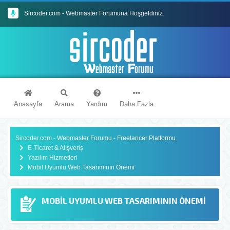
Sircoder.com - Webmaster Forumuna Hoşgeldiniz.
Sircoder.com Webmaster Forumu Kuralları
Anasayfa
Arama
Yardım
Daha Fazla
Sircoder.com - Webmaster Forumu - Freelancer Platformu
E-Ticaret & Alışveriş
Yazılım Hizmetleri
Mobil Uyumlu Web Tasarımının Önemi
MOBIL UYUMLU WEB TASARIMININ ÖNEMI