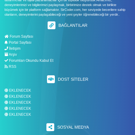
tasarımcılar ve dijital pazarlamacılar için bir topluluk oluşturduk.Amacımız,
deneyimlerimizi ve bilgilerimizi paylaşmak, birbirimize destek olmak ve birlikte
büyümek için bir platform sağlamaktır. SirCoder.com, her seviyede becerilere sahip
olanların, deneyimlerini paylaşabileceği ve yeni şeyler öğrenebileceği bir yerdir..
BAĞLANTILAR
Forum Sayfası
Portal Sayfası
İletişim
Arşiv
Forumları Okundu Kabul Et
RSS
DOST SITELER
EKLENECEK
EKLENECEK
EKLENECEK
EKLENECEK
EKLENECEK
SOSYAL MEDYA