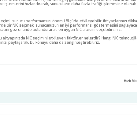
e işlemlerini hızlandırarak, sunucuların daha fazla trafiği işlemesine olanak t
eçimi, sunucu performansını önemli ölçüde etkileyebilir. İhtiyaçlarınızı dikk
rde bir NIC seçmek, sunucunuzun en iyi performansı göstermesini sağlayacaktı
acını göz önünde bulundurarak, en uygun NIC ailesini seçebilirsiniz.
u altyapınızda NIC seçimini etkileyen faktörler nelerdir? Hangi NIC teknoloj
nizi paylaşarak, bu konuyu daha da zenginleştirebiliriz.
Hızlı M