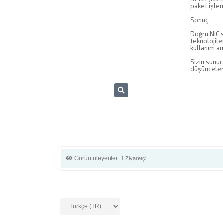
paket işlem
Sonuç
Doğru NIC s
teknolojile
kullanım am
Sizin sunuc
düşünceleri
Görüntüleyenler:
1 Ziyaretçi