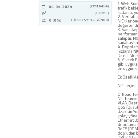
1. Web Sunu
04-04-2024
(KAYIT TARIHI)
trafik bekl
kullanıcı, 
(CINSIYET)
2. Veritaba
0 (0%)
(TICARET SAYISI VE YÜZDESI)
NIC\'ler ön
değerlendir
3. Sanallaş
performansı
sahiptir. N
sanallaştır
4. Depolama
hızlarda NI
Direct Memo
5. Yüksek 
gibi uygula
en uygun s
Ek Özellikl
NIC seçimi 
Offload Tek
NIC Teaming:
VLAN Desteğ
QoS (Quality
Uzaktan Yön
kolay yönet
Ethernet Ü
depolama p
RoCE (RDMA
doğrudan be
DPDK (Data 