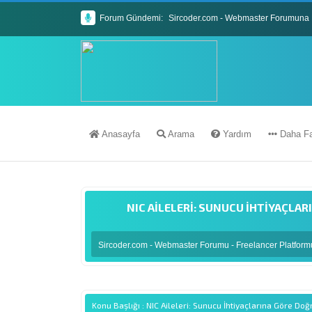
Forum Gündemi:
Sircoder.com - Webmaster Forumuna 
Sircoder.com Webmaster Forumu Kura
Anasayfa
Arama
Yardım
Daha Fa
NIC AILELERI: SUNUCU İHTIYAÇLA
Sircoder.com - Webmaster Forumu - Freelancer Platfor
Konu Başlığı : NIC Aileleri: Sunucu İhtiyaçlarına Göre Do