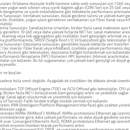
cuları: Ortalama düzeyde trafik hacmine sahip web sunucuları için 1 GbE veya
enen yoğun web siteleri veya içerik dağıtım ağları (CDN\'ler) için 25 GbE veya
yük dengeleme ve içerik önbellekleme gibi tekniklerle performansı artırman
nı Sunucuları: Veritabanı sunucuları, düşük gecikme süresi ve yüksek bant ge
erilir. Özellikle, yoğun işlem gerektiren veritabanları için Fiber Kanal veya I
ilebilir.
tırma Sunucuları: Sanallaştırma ortamları, birden fazla sanal makinenin ayn
 gerektirir. 10 GbE veya daha yüksek hızlarda NIC\'ler, sanal makineler arası
IC teaming veya link aggregation gibi özellikler, bant genişliğini artırmak ve y
ma platformlarında, SRIOV (Single Root I/O Virtualization) gibi teknolojiler d
 Sunucuları: Depolama sunucuları, genellikle büyük miktarda veri transferi
C\'ler önerilir. Fiber Kanal veya InfiniBand, özellikle yüksek performanslı 
ry Access) gibi teknolojiler, depolama trafiğini hızlandırmak için kullanılabil
Performanslı Hesaplama (HPC) Kümeleri: HPC kümeleri, bilimsel araştırmalar
malar için kullanılır. Bu tür uygulamalar, çok yüksek bant genişliği ve düşük g
eçenektir.
er ve İpuçları
sadece hızla sınırlı değildir. Aşağıdaki ek özellikleri de dikkate almak önemlid
nolojileri: TCP Offload Engine (TOE) ve iSCSI Offload gibi teknolojiler, CPU y
 Birden fazla NIC\'i birleştirerek bant genişliğini artırır ve yedeklilik sağlar.
i: Sanal ağları oluşturmak ve yönetmek için kullanılır.
 of Service): Farklı türdeki trafiğe öncelik vermek için kullanılır.
etim: IPMI (Intelligent Platform Management Interface) gibi uzaktan yönetim
ilmesini sağlar.
zerinden NVMe (NVMeoF): NVMeoF, NVMe protokolünü Ethernet ağı üzerinden
rotokollerine göre daha yüksek performans ve daha düşük gecikme süresi 
 over Converged Ethernet): RoCE, RDMA protokolünü Ethernet ağı üzerinden 
llek erişimini mümkün kılarak performansı artırır.
Plane Development Kit): DPDK, ağ uygulamalarının performansını artırmak içi