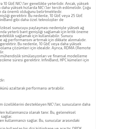
 10 GbE NIC\'ler genellikle yeterlidir. Ancak, yüksek
 daha yüksek hızlarda NIC\'ler tercih edilmelidir. Çoğu
ın da önemli olduğunu belirtmektedir.
nişliği gerektirir. Bu nedenle, 10 GbE veya 25 GbE
nfiniBand gibi daha özel teknolojiler de
ı fiziksel sunucuyu paylaşması nedeniyle yüksek ağ
nda yeterli bant genişliği sağlamak için kritik öneme
edeklilik sağlamak için kullanılabilir. Sunucu
e ağ performansını artırmak için dikkate alınmalıdır.
 gerektirir. Bu nedenle, 10 GbE veya daha yüksek
depolama çözümleri için idealdir. Ayrıca, RDMA (Remote
ir.
, mühendislik simülasyonları ve finansal modelleme
ecikme süresi gerektirir. InfiniBand, HPC kümeleri için
ir:
ükünü azaltarak performansı artırabilir.
 özelliklerini destekleyen NIC\'ler, sunucuların daha
 kullanmanıza olanak tanır. Bu, geleneksel
sağlar.
kullanmanızı sağlar. Bu, sunucular arasındaki
n kullanılan bir dizi kütüphane ve araçtır. DPDK,