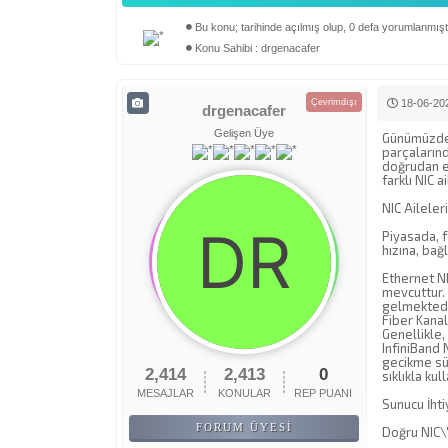
Bu konu; tarihinde açılmış olup, 0 defa yorumlanmıştı
Derecelendirme: 0/5 - 0 oy
1
2
3
4
5
Konu Sahibi : drgenacafer
Çevrimdışı
18-06-202
drgenacafer
Gelişen Üye
Günümüzde s
parçalarınd
doğrudan et
farklı NIC 
NIC Aileler
Piyasada, f
hızına, bağl
Ethernet NI
mevcuttur.
gelmektedi
Fiber Kanal
Genellikle,
InfiniBand 
gecikme sür
2,414
2,413
0
sıklıkla kull
MESAJLAR
KONULAR
REP PUANI
Sunucu İhti
FORUM ÜYESI
Doğru NIC\'