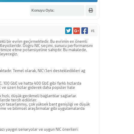
Konuyu Oyla:
#1
kli bir evrim geçirmektedir. Bu evrimin en önemli
tleyicileridir. Doğru NIC seçimi, sunucu performansını
ptimize etme potansiyeline sahiptir. Bu makalede,
eleyeceğiz.
aktadır. Temel olarak, NIC\'leri destekledikleri ağ
E, 100 GbE ve hatta 400 GbE gibi farklı hızlarda
ve üzeri hızlar giderek daha popüler hale
hızlı, düşük gecikmeli bağlantılar sağlarlar.
erde tercih edilirler.
çin tasarlanmış, çok yüksek bant genişliği ve düşük
leme ve bilimsel araştırmalar gibi uygulamalarda
azı yaygın senaryolar ve uygun NIC önerileri: