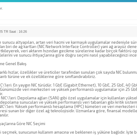
r.
5 TR Saat : 16:26
unucu altyapıları, artan veri hacmi ve karmaşık uygulamalar nedeniyle süre
an biri de ağ kartları (NIC Network Interface Controller) yani ağ arayüz dene
kileyerek, veri aktarım hızından gecikme sürelerine kadar birçok faktörü o
ailelerini ve sunucu ihtiyaçlarına göre doğru seçimi nasıl yapabileceğinizi inc
ine Genel Bakış
arklı hızlar, özellikler ve üreticiler tarafından sunulan çok sayıda NIC bulunm
antı türüne ve ek özelliklerine göre sınıflandırabiliriz.
C\'leri: En yaygın NIC türüdür. 1 GbE (Gigabit Ethernet), 10 GbE, 25 GbE, 40 Gb
 Günümüzde veri merkezleri ve yüksek performanslı uygulamalar için 25 GbE 
r.
 NIC\'leri: Depolama ağları (SAN) gibi özel uygulamalar için kullanılan yüksek 
 depolama sunucuları ve yüksek performanslı veri tabanları gibi kritik sisteml
NIC\'leri: Yüksek performanslı hesaplama (HPC) kümeleri ve veri merkezleri i
esi sunan bir diğer özel ağ teknolojisidir. Uzmanlara göre, finansal model
anılır.
yaçlarına Göre NIC Seçimi
i seçmek, sunucunun kullanım amacına ve beklenen iş yüküne bağlıdır. İşte b