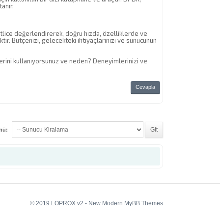
anır.
atlice değerlendirerek, doğru hızda, özelliklerde ve
r. Bütçenizi, gelecekteki ihtiyaçlarınızı ve sunucunun
ilerini kullanıyorsunuz ve neden? Deneyimlerinizi ve
Cevapla
enü:
© 2019 LOPROX v2 - New Modern MyBB Themes