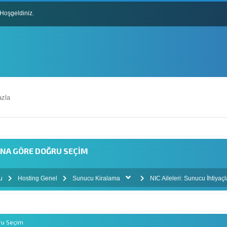
Hoşgeldiniz.
lları
zla
RINA GÖRE DOĞRU SEÇIM
mu
Hosting Genel
Sunucu Kiralama
NIC Aileleri: Sunucu İhtiya
ğru Seçim