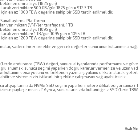
beklenen ömrü: 5 yıl (1825 gün)
lacak veri miktarı: 500 GB/gün 1825 gün = 912.5 TB
için en az 1000 TBW değerine sahip bir SSD tercih edilmelidir.
 Sanallaştırma Platformu
lan veri miktarı (VM\'ler tarafından): 1 TB
beklenen ömrü: 3 yıl (1095 gün)
lacak veri miktarı: 1 TB/gün 1095 gün = 1095 TB
için en az 1200 TBW değerine sahip bir SSD tercih edilmelidir.
alar, sadece birer örnektir ve gerçek değerler sunucunun kullanımına bağlı 
lerde endurance (TBW) değeri, sunucu altyapılarında performansı ve güvenili
oğru anlamak, sunucu seçimi yaparken doğru kararlar vermenize ve uzun vad
n kullanım senaryosunu ve beklenen yazma iş yükünü dikkate alarak, yeterli
tabilir ve sisteminizin istikrarlı bir şekilde çalışmasını sağlayabilirsiniz.
cu altyapılarınızda NVMe SSD seçimi yaparken nelere dikkat ediyorsunuz? TBW 
bizimle paylaşır mısınız? Ayrıca, sunucularınızda kullandığınız SSD\'lerin TBW
Hızlı M