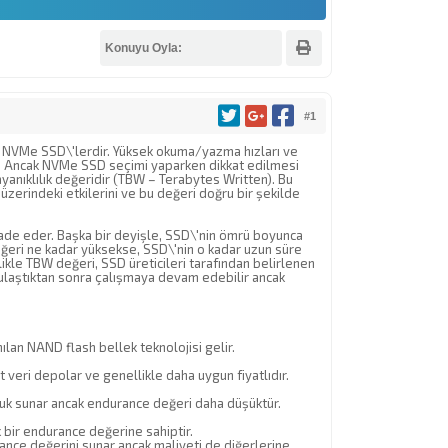
Konuyu Oyla:
#1
i NVMe SSD\'lerdir. Yüksek okuma/yazma hızları ve
r. Ancak NVMe SSD seçimi yaparken dikkat edilmesi
yanıklılık değeridir (TBW – Terabytes Written). Bu
erindeki etkilerini ve bu değeri doğru bir şekilde
fade eder. Başka bir deyişle, SSD\'nin ömrü boyunca
değeri ne kadar yüksekse, SSD\'nin o kadar uzun süre
ikle TBW değeri, SSD üreticileri tarafından belirlenen
e ulaştıktan sonra çalışmaya devam edebilir ancak
ılan NAND flash bellek teknolojisi gelir.
t veri depolar ve genellikle daha uygun fiyatlıdır.
luk sunar ancak endurance değeri daha düşüktür.
 bir endurance değerine sahiptir.
rance değerini sunar ancak maliyeti de diğerlerine