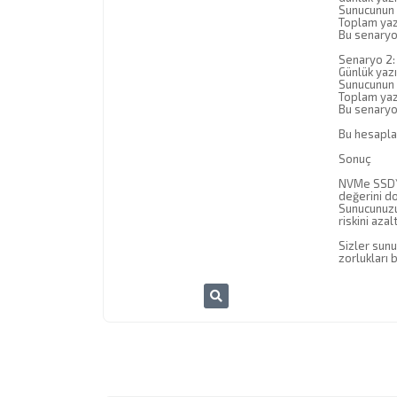
Sunucunun 
Toplam yazı
Bu senaryo 
Senaryo 2:
Günlük yazı
Sunucunun 
Toplam yazı
Bu senaryo 
Bu hesaplam
Sonuç
NVMe SSD\'
değerini d
Sunucunuzu
riskini azal
Sizler sunu
zorlukları 