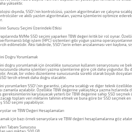
ha yüksektir.
ojisi dışında, SSD\'nin kontrolcüsü, yazılım algoritmaları ve çalışma sıcaklı
ntrolcüler ve akıllı yazılım algoritmaları, yazma işlemlerini optimize ede
r.
nin Sunucu Seçimi Üzerindeki Etkisi
apılarında NVMe SSD seçimi yaparken TBW değeri kritik bir rol oynar. Özellik
performanslı bilgi işlem (HPC) sistemleri gibi yoğun yazma operasyonlarını
rcih edilmelidir. Aksi takdirde, SSD\'lerin erken arızalanması veri kaybına, s
ini Doğru Yorumlamak
ni doğru yorumlamak için öncelikle sunucunun kullanım senaryosunu ve bekl
nucusunda okuma işlemleri yazma işlemlerine göre çok daha yoğundur. Bu 
bilir. Ancak, bir video düzenleme sunucusunda sürekli olarak büyük dosyalar
SSD tercih etmek daha doğru olacaktır.
i yorumlarken SSD\'nin garantisi, çalışma sıcaklığı ve diğer teknik özellikl
ı zamanla azalabilir. Özellikle TBW değerine yaklaştıkça yazma hızlarında d
 gereksinimlerini karşılayacak yeterli bir TBW değerine sahip SSD seçmek
acağı toplam veri miktarını tahmin etmek ve buna göre bir SSD seçmek en iyi
ış SSD seçimi yapabiliyor.
ryolar ve TBW Değeri Hesaplamaları
nlamak için bazı örnek senaryolara ve TBW değeri hesaplamalarına göz atalı
 Veri Tabanı Sunucusu
lan veri miktarı: 500 GB