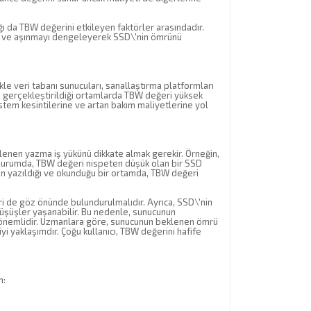
ğı da TBW değerini etkileyen faktörler arasındadır.
rek ve aşınmayı dengeleyerek SSD\'nin ömrünü
le veri tabanı sunucuları, sanallaştırma platformları
n gerçekleştirildiği ortamlarda TBW değeri yüksek
istem kesintilerine ve artan bakım maliyetlerine yol
enen yazma iş yükünü dikkate almak gerekir. Örneğin,
durumda, TBW değeri nispeten düşük olan bir SSD
ın yazıldığı ve okunduğu bir ortamda, TBW değeri
eri de göz önünde bulundurulmalıdır. Ayrıca, SSD\'nin
üşüşler yaşanabilir. Bu nedenle, sunucunun
 önemlidir. Uzmanlara göre, sunucunun beklenen ömrü
 yaklaşımdır. Çoğu kullanıcı, TBW değerini hafife
m: