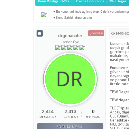
Konu Başlığı : NVMe SSD'lerde Endurance (TBW) Değeri:
Bu konu; tarihinde açılmış olup, 0 defa yorumlanmıştı
Derecelendirme: 0/5 - 0 oy
1
2
3
4
5
Konu Sahibi : drgenacafer
Çevrimdışı
14-06-202
drgenacafer
Gelişen Üye
Günümüzde 
düşük geci
gereken pek
makalede, 
nasıl yorum
Endurance (
güvenilir b
dayanacağı 
ve garanti 
üretici tar
TBW Değeri
TBW değerin
TLC (Triple
2,414
2,413
0
Ancak, diğ
QLC (QuadL
MESAJLAR
KONULAR
REP PUANI
Genellikle
MLC (MultiL
FORUM ÜYESI
SLC (Single