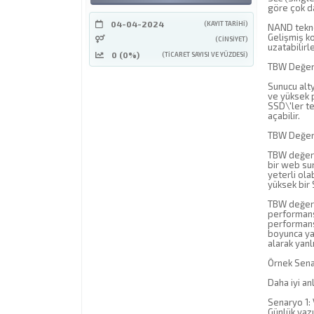
göre çok da
04-04-2024
(KAYIT TARIHI)
NAND teknol
Gelişmiş ko
(CINSIYET)
uzatabilirle
0 (0%)
(TICARET SAYISI VE YÜZDESI)
TBW Değeri
Sunucu alty
ve yüksek 
SSD\'ler te
açabilir.
TBW Değer
TBW değeri
bir web su
yeterli ola
yüksek bir 
TBW değerin
performans
performans
boyunca yaz
alarak yanl
Örnek Sena
Daha iyi a
Senaryo 1:
Günlük yazı