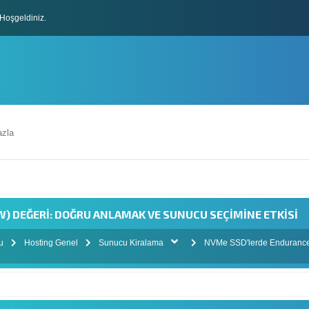
Hoşgeldiniz.
lları
zla
) DEĞERI: DOĞRU ANLAMAK VE SUNUCU SEÇIMINE ETKISI
mu
Hosting Genel
Sunucu Kiralama
NVMe SSD'lerde Endurance