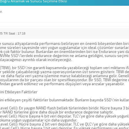
 Doğru Anlamak ve Sunucu Seçimine Etkisi
r.
5 TR Saat : 17:18
sunucu altyapılarında performansı belirleyen en önemli bileşenlerden bir
kme süreleri sayesinde veri yoğun uygulamalar için ideal çözümler sunarla
 çok faktör bulunur. Bunlardan en önemlilerinden biri ise Endurance yani da
NVMe SSD\'lerdeki endurance değerinin ne anlama geldiğini, sunucu seçimi üz
layacağımızı ayrıntılı olarak inceleyeceğiz.
TBW), bir SSD\'nin garanti kapsamında yazabileceği toplam veri miktarını i
ir şekilde çalışabileceği yazma operasyonlarının üst sınırını gösterir. TBW 
ve daha fazla veri yazma işlemine maruz kalabileceği anlamına gelir. Genell
koşullarının da bir parçası olan bir spesifikasyondur. Bir SSD, TBW değerin
afından garanti edilmez ve performans düşüşleri veya arızalar yaşanabilir.
ni Etkileyen Faktörler
i etkileyen çeşitli faktörler bulunmaktadır. Bunların başında SSD\'nin kullan
Level Cell): En yaygın NAND flash bellek türlerinden biridir. Hücre başına 3 bi
er NAND türlerine göre daha düşük bir endurance değerine sahiptir.
evel Cell): Hücre başına 4 bit veri depolar. TLC\'ye göre daha yüksek yoğun
 okuma yoğun uygulamalar için daha uygundur.
evel Cell): Hücre başına 2 bit veri depolar. TLC ve QLC\'ye göre daha yüksek
Level Cell): Hücre başına 1 bit veri depolar. En yüksek performansı ve endu