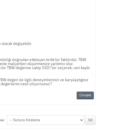
olarak değişebilir.
rliği doğrudan etkileyen kritik bir faktördür. TBW
ede maliyetleri düşürmenize yardımcı olur.
 bir TBW değerine sahip SSD\'ler seçerek, veri kaybı
değeri ile ilgili deneyimlerinizi ve karşılaştığınız
 değerlerini nasıl izliyorsunuz?
Cevapla
enü: