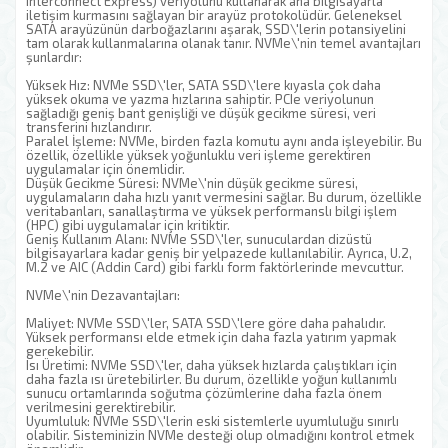
Interconnect Express) veriyolunu kullanarak ana bilgisayarla
iletişim kurmasını sağlayan bir arayüz protokolüdür. Geleneksel
SATA arayüzünün darboğazlarını aşarak, SSD\'lerin potansiyelini
tam olarak kullanmalarına olanak tanır. NVMe\'nin temel avantajları
şunlardır:
Yüksek Hız: NVMe SSD\'ler, SATA SSD\'lere kıyasla çok daha
yüksek okuma ve yazma hızlarına sahiptir. PCIe veriyolunun
sağladığı geniş bant genişliği ve düşük gecikme süresi, veri
transferini hızlandırır.
Paralel İşleme: NVMe, birden fazla komutu aynı anda işleyebilir. Bu
özellik, özellikle yüksek yoğunluklu veri işleme gerektiren
uygulamalar için önemlidir.
Düşük Gecikme Süresi: NVMe\'nin düşük gecikme süresi,
uygulamaların daha hızlı yanıt vermesini sağlar. Bu durum, özellikle
veritabanları, sanallaştırma ve yüksek performanslı bilgi işlem
(HPC) gibi uygulamalar için kritiktir.
Geniş Kullanım Alanı: NVMe SSD\'ler, sunuculardan dizüstü
bilgisayarlara kadar geniş bir yelpazede kullanılabilir. Ayrıca, U.2,
M.2 ve AIC (Addin Card) gibi farklı form faktörlerinde mevcuttur.
NVMe\'nin Dezavantajları:
Maliyet: NVMe SSD\'ler, SATA SSD\'lere göre daha pahalıdır.
Yüksek performansı elde etmek için daha fazla yatırım yapmak
gerekebilir.
Isı Üretimi: NVMe SSD\'ler, daha yüksek hızlarda çalıştıkları için
daha fazla ısı üretebilirler. Bu durum, özellikle yoğun kullanımlı
sunucu ortamlarında soğutma çözümlerine daha fazla önem
verilmesini gerektirebilir.
Uyumluluk: NVMe SSD\'lerin eski sistemlerle uyumluluğu sınırlı
olabilir. Sisteminizin NVMe desteği olup olmadığını kontrol etmek