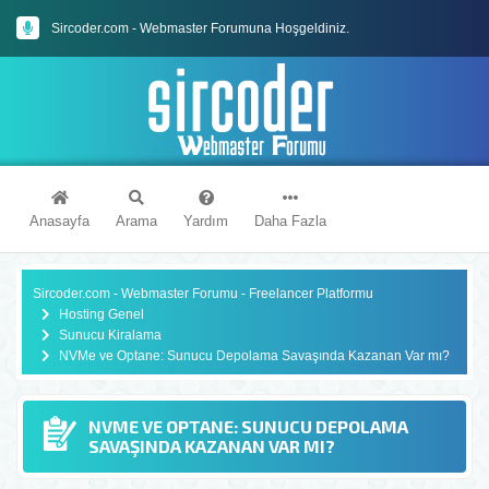
Sircoder.com - Webmaster Forumuna Hoşgeldiniz.
Sircoder.com Webmaster Forumu Kuralları
Anasayfa
Arama
Yardım
Daha Fazla
Sircoder.com - Webmaster Forumu - Freelancer Platformu
Hosting Genel
Sunucu Kiralama
NVMe ve Optane: Sunucu Depolama Savaşında Kazanan Var mı?
NVME VE OPTANE: SUNUCU DEPOLAMA
SAVAŞINDA KAZANAN VAR MI?