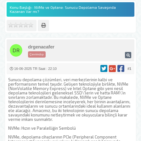
Konu Başlığı : NVMe ve Optane: Sunucu Depolama Savaşında
Kazanan Var mı?
drgenacafer
Çevrimdışı
16-06-2025 TR Saat : 22:10
#1
Sunucu depolama çözümleri, veri merkezlerinin kalbi ve
performansının temel taşıdır. Gelişen teknolojiyle birlikte, NVMe
(NonVolatile Memory Express) ve Intel Optane gibi yeni nesil
depolama teknolojileri geleneksel SSD\'lerin ve hatta RAM\'in
sınırlarını zorlamaktadır. Bu makalede, NVMe ve Optane
teknolojilerini derinlemesine inceleyerek, her birinin avantajlarını,
dezavantajlarını ve sunucu ortamlarındaki ideal kullanım alanlarını
ele alacağız. Amacımız, bu iki teknolojinin sunucu depolama
savaşındaki konumunu netleştirmek ve okuyuculara bilinçli karar
verme imkanı sunmaktır.
NVMe: Hızın ve Paralelliğin Sembolü
NVMe, depolama cihazlarının PCIe (Peripheral Component