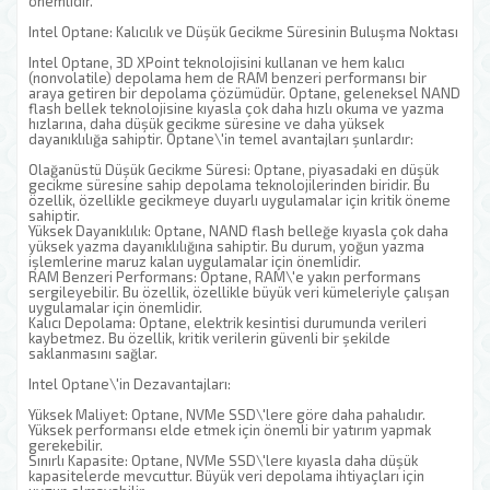
önemlidir.
Intel Optane: Kalıcılık ve Düşük Gecikme Süresinin Buluşma Noktası
Intel Optane, 3D XPoint teknolojisini kullanan ve hem kalıcı
(nonvolatile) depolama hem de RAM benzeri performansı bir
araya getiren bir depolama çözümüdür. Optane, geleneksel NAND
flash bellek teknolojisine kıyasla çok daha hızlı okuma ve yazma
hızlarına, daha düşük gecikme süresine ve daha yüksek
dayanıklılığa sahiptir. Optane\'in temel avantajları şunlardır:
Olağanüstü Düşük Gecikme Süresi: Optane, piyasadaki en düşük
gecikme süresine sahip depolama teknolojilerinden biridir. Bu
özellik, özellikle gecikmeye duyarlı uygulamalar için kritik öneme
sahiptir.
Yüksek Dayanıklılık: Optane, NAND flash belleğe kıyasla çok daha
yüksek yazma dayanıklılığına sahiptir. Bu durum, yoğun yazma
işlemlerine maruz kalan uygulamalar için önemlidir.
RAM Benzeri Performans: Optane, RAM\'e yakın performans
sergileyebilir. Bu özellik, özellikle büyük veri kümeleriyle çalışan
uygulamalar için önemlidir.
Kalıcı Depolama: Optane, elektrik kesintisi durumunda verileri
kaybetmez. Bu özellik, kritik verilerin güvenli bir şekilde
saklanmasını sağlar.
Intel Optane\'in Dezavantajları:
Yüksek Maliyet: Optane, NVMe SSD\'lere göre daha pahalıdır.
Yüksek performansı elde etmek için önemli bir yatırım yapmak
gerekebilir.
Sınırlı Kapasite: Optane, NVMe SSD\'lere kıyasla daha düşük
kapasitelerde mevcuttur. Büyük veri depolama ihtiyaçları için