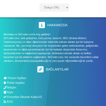
HAKKIMIZDA
Merhaba ve SirCoder.com'a hoş geldiniz!
SirCoder.com, web geliştirme, kod yazma, tasarım, SEO (Arama Motoru
Optimizasyonu) ve diğer dijital konular hakkında tutkulu olanlar için bir buluşma
noktasıdır. Biz, çevrimiçi dünyanın her köşesinden gelen webmasterlar, geliştiriciler,
tasarımcılar ve dijital pazarlamacılar için bir topluluk oluşturduk.Amacımız,
deneyimlerimizi ve bilgilerimizi paylaşmak, birbirimize destek olmak ve birlikte
büyümek için bir platform sağlamaktır. SirCoder.com, her seviyede becerilere sahip
olanların, deneyimlerini paylaşabileceği ve yeni şeyler öğrenebileceği bir yerdir..
BAĞLANTILAR
Forum Sayfası
Portal Sayfası
İletişim
Arşiv
Forumları Okundu Kabul Et
RSS