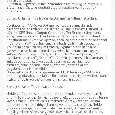
uygun olmayabilir.
Uyumluluk: Optane\'in tüm sistemlerle uyumluluğu olmayabilir.
Sisteminizin Optane desteği olup olmadığını kontrol etmek
önemlidir.
Sunucu Ortamlarında NVMe ve Optane\'in Kullanım Alanları:
Veritabanları: NVMe ve Optane, veritabanı sunucularında
performansı önemli ölçüde artırabilir. Düşük gecikme süresi ve
yüksek IOPS (Input/Output Operations Per Second) değerleri,
sorgu yanıt sürelerini kısaltır ve veritabanı işlemlerini hızlandırır.
Sanallaştırma: NVMe ve Optane, sanallaştırma ortamlarında sanal
makinelerin (VM) performansını iyileştirebilir. Hızlı depolama,
VM\'lerin daha hızlı başlatılmasını, uygulamaların daha akıcı
çalışmasını ve kaynakların daha verimli kullanılmasını sağlar.
Yüksek Performanslı Bilgi İşlem (HPC): NVMe ve Optane, HPC
uygulamalarında büyük veri kümelerinin işlenmesini hızlandırabilir.
Yüksek bant genişliği ve düşük gecikme süresi, bilimsel
simülasyonlar, finansal modelleme ve yapay zeka gibi
uygulamalar için önemlidir.
Önbellekleme: Optane, geleneksel HDD\'lerin veya SSD\'lerin
önbelleği olarak kullanılabilir. Bu sayede, sık erişilen verilere daha
hızlı erişilebilir ve sistem performansı artırılabilir.
Sonuç: Kazanan Yok, İhtiyaçlar Konuşur
NVMe ve Optane, sunucu depolama alanında devrim yaratan iki
önemli teknolojidir. Her ikisi de geleneksel depolama çözümlerine
kıyasla önemli avantajlar sunmaktadır. Ancak, kazanan kavramı
tamamen sizin özel ihtiyaçlarınıza ve bütçenize bağlıdır. NVMe,
yüksek hız ve geniş kullanım alanı sunarken, Optane olağanüstü
düşük gecikme süresi ve yüksek dayanıklılık sunar. İdeal çözüm,