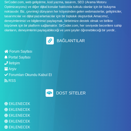
SirCoder.com, web geliştirme, kod yazma, tasarım, SEO (Arama Motoru
Optimizasyonu) ve diğer dijital konular hakkında tutkulu olanlar için bir buluşma
noktasıdır. Biz, çevrimiçi dünyanın her köşesinden gelen webmasterlar, geliştiriciler,
tasarımcılar ve dijital pazarlamacılar için bir topluluk oluşturduk.Amacımız,
deneyimlerimizi ve bilgilerimizi paylaşmak, birbirimize destek olmak ve birlikte
büyümek için bir platform sağlamaktır. SirCoder.com, her seviyede becerilere sahip
olanların, deneyimlerini paylaşabileceği ve yeni şeyler öğrenebileceği bir yerdir..
BAĞLANTILAR
Forum Sayfası
Portal Sayfası
İletişim
Arşiv
Forumları Okundu Kabul Et
RSS
DOST SITELER
EKLENECEK
EKLENECEK
EKLENECEK
EKLENECEK
EKLENECEK