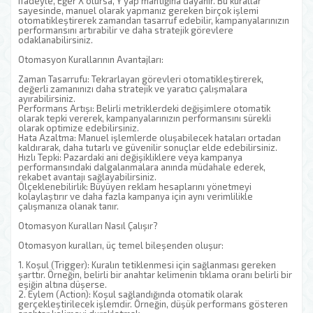
ifadeyle, Eğer X olursa, Y yap mantığına dayanır. Bu kurallar
sayesinde, manuel olarak yapmanız gereken birçok işlemi
otomatikleştirerek zamandan tasarruf edebilir, kampanyalarınızın
performansını artırabilir ve daha stratejik görevlere
odaklanabilirsiniz.
Otomasyon Kurallarının Avantajları:
Zaman Tasarrufu: Tekrarlayan görevleri otomatikleştirerek,
değerli zamanınızı daha stratejik ve yaratıcı çalışmalara
ayırabilirsiniz.
Performans Artışı: Belirli metriklerdeki değişimlere otomatik
olarak tepki vererek, kampanyalarınızın performansını sürekli
olarak optimize edebilirsiniz.
Hata Azaltma: Manuel işlemlerde oluşabilecek hataları ortadan
kaldırarak, daha tutarlı ve güvenilir sonuçlar elde edebilirsiniz.
Hızlı Tepki: Pazardaki ani değişikliklere veya kampanya
performansındaki dalgalanmalara anında müdahale ederek,
rekabet avantajı sağlayabilirsiniz.
Ölçeklenebilirlik: Büyüyen reklam hesaplarını yönetmeyi
kolaylaştırır ve daha fazla kampanya için aynı verimlilikle
çalışmanıza olanak tanır.
Otomasyon Kuralları Nasıl Çalışır?
Otomasyon kuralları, üç temel bileşenden oluşur:
1. Koşul (Trigger): Kuralın tetiklenmesi için sağlanması gereken
şarttır. Örneğin, belirli bir anahtar kelimenin tıklama oranı belirli bir
eşiğin altına düşerse.
2. Eylem (Action): Koşul sağlandığında otomatik olarak
gerçekleştirilecek işlemdir. Örneğin, düşük performans gösteren