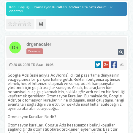
Konu Başlığı : Otomasyon Kuralları: AdWords'te Gizli Verimlilik
Anahtarı
drgenacafer
Çevrimdışı
20-06-2025 TR Saat : 19:06
#1
Google Ads (eski adıyla AdWords), dijital pazarlama dünyasının
vazgeçilmez bir parçası haline geldi. Reklam bütçenizi optimize
etmek, hedef kitlenize ulaşmak ve sonuç odaklı kampanyalar
yürütmek için güçlü araçlar sunuyor. Ancak, bu araçların tüm
potansiyelini açığa çıkarmak için, sıklıkla göz ardı edilen bir özelliği
keşfetmek gerekiyor: Otomasyon Kuralları. Bu makalede, Google
Ads\'te otomasyon kurallarının ne olduğunu, nasıl çalıştığını, hangi
avantajları sağladığını ve etkili bir şekilde nasıl kullanabileceğinizi
ayrıntılı olarak inceleyeceğiz.
Otomasyon Kuralları Nedir?
Otomasyon kuralları, Google Ads hesabınızda belirli koşullar
sağlandığında otomatik olarak tetiklenen eylemlerdir. Basit bir