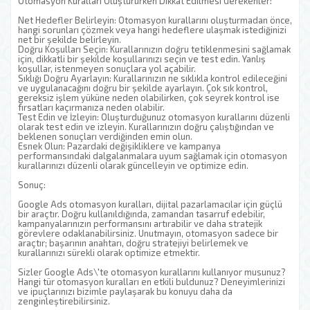
Otomasyon Kuralları Oluştururken Dikkat Edilmesi Gerekenler:
Net Hedefler Belirleyin: Otomasyon kurallarını oluşturmadan önce,
hangi sorunları çözmek veya hangi hedeflere ulaşmak istediğinizi
net bir şekilde belirleyin.
Doğru Koşulları Seçin: Kurallarınızın doğru tetiklenmesini sağlamak
için, dikkatli bir şekilde koşullarınızı seçin ve test edin. Yanlış
koşullar, istenmeyen sonuçlara yol açabilir.
Sıklığı Doğru Ayarlayın: Kurallarınızın ne sıklıkla kontrol edileceğini
ve uygulanacağını doğru bir şekilde ayarlayın. Çok sık kontrol,
gereksiz işlem yüküne neden olabilirken, çok seyrek kontrol ise
fırsatları kaçırmanıza neden olabilir.
Test Edin ve İzleyin: Oluşturduğunuz otomasyon kurallarını düzenli
olarak test edin ve izleyin. Kurallarınızın doğru çalıştığından ve
beklenen sonuçları verdiğinden emin olun.
Esnek Olun: Pazardaki değişikliklere ve kampanya
performansındaki dalgalanmalara uyum sağlamak için otomasyon
kurallarınızı düzenli olarak güncelleyin ve optimize edin.
Sonuç:
Google Ads otomasyon kuralları, dijital pazarlamacılar için güçlü
bir araçtır. Doğru kullanıldığında, zamandan tasarruf edebilir,
kampanyalarınızın performansını artırabilir ve daha stratejik
görevlere odaklanabilirsiniz. Unutmayın, otomasyon sadece bir
araçtır; başarının anahtarı, doğru stratejiyi belirlemek ve
kurallarınızı sürekli olarak optimize etmektir.
Sizler Google Ads\'te otomasyon kurallarını kullanıyor musunuz?
Hangi tür otomasyon kuralları en etkili buldunuz? Deneyimlerinizi
ve ipuçlarınızı bizimle paylaşarak bu konuyu daha da
zenginleştirebilirsiniz.