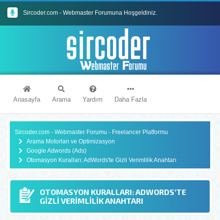
Sircoder.com - Webmaster Forumuna Hoşgeldiniz.
Sircoder.com Webmaster Forumu Kuralları
Anasayfa
Arama
Yardım
Daha Fazla
Sircoder.com - Webmaster Forumu - Freelancer Platformu
Arama Motorları ve Optimizasyon
Google Adwords (Ads)
Otomasyon Kuralları: AdWords'te Gizli Verimlilik Anahtarı
OTOMASYON KURALLARI: ADWORDS'TE
GIZLI VERIMLILIK ANAHTARI