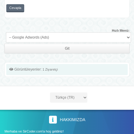
Cevapla
Hızlı Menü:
Görüntüleyenler:
1 Ziyaretçi
HAKKIMIZDA
Merhaba ve SirCoder.com'a hoş geldiniz!