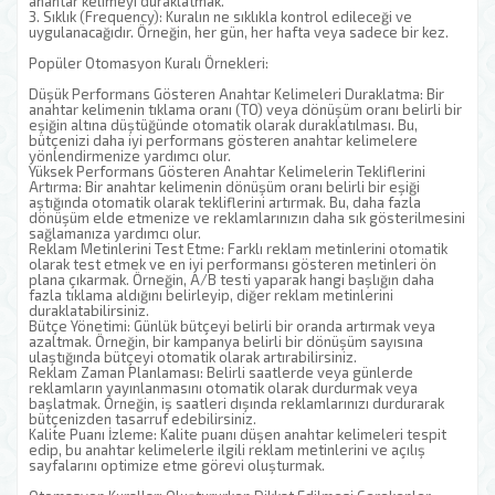
anahtar kelimeyi duraklatmak.
3. Sıklık (Frequency): Kuralın ne sıklıkla kontrol edileceği ve
uygulanacağıdır. Örneğin, her gün, her hafta veya sadece bir kez.
Popüler Otomasyon Kuralı Örnekleri:
Düşük Performans Gösteren Anahtar Kelimeleri Duraklatma: Bir
anahtar kelimenin tıklama oranı (TO) veya dönüşüm oranı belirli bir
eşiğin altına düştüğünde otomatik olarak duraklatılması. Bu,
bütçenizi daha iyi performans gösteren anahtar kelimelere
yönlendirmenize yardımcı olur.
Yüksek Performans Gösteren Anahtar Kelimelerin Tekliflerini
Artırma: Bir anahtar kelimenin dönüşüm oranı belirli bir eşiği
aştığında otomatik olarak tekliflerini artırmak. Bu, daha fazla
dönüşüm elde etmenize ve reklamlarınızın daha sık gösterilmesini
sağlamanıza yardımcı olur.
Reklam Metinlerini Test Etme: Farklı reklam metinlerini otomatik
olarak test etmek ve en iyi performansı gösteren metinleri ön
plana çıkarmak. Örneğin, A/B testi yaparak hangi başlığın daha
fazla tıklama aldığını belirleyip, diğer reklam metinlerini
duraklatabilirsiniz.
Bütçe Yönetimi: Günlük bütçeyi belirli bir oranda artırmak veya
azaltmak. Örneğin, bir kampanya belirli bir dönüşüm sayısına
ulaştığında bütçeyi otomatik olarak artırabilirsiniz.
Reklam Zaman Planlaması: Belirli saatlerde veya günlerde
reklamların yayınlanmasını otomatik olarak durdurmak veya
başlatmak. Örneğin, iş saatleri dışında reklamlarınızı durdurarak
bütçenizden tasarruf edebilirsiniz.
Kalite Puanı İzleme: Kalite puanı düşen anahtar kelimeleri tespit
edip, bu anahtar kelimelerle ilgili reklam metinlerini ve açılış
sayfalarını optimize etme görevi oluşturmak.