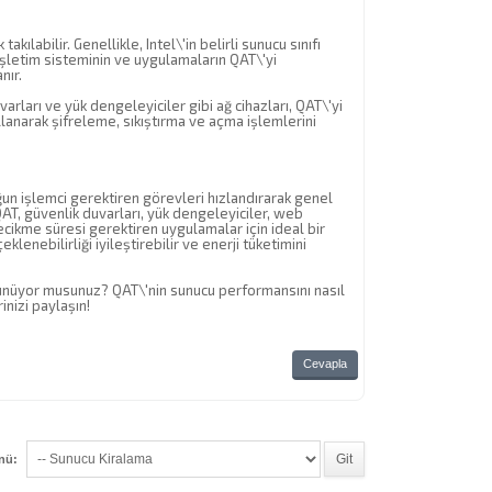
akılabilir. Genellikle, Intel\'in belirli sunucu sınıfı
n, işletim sisteminin ve uygulamaların QAT\'yi
nır.
varları ve yük dengeleyiciler gibi ağ cihazları, QAT\'yi
kullanarak şifreleme, sıkıştırma ve açma işlemlerini
ğun işlemci gerektiren görevleri hızlandırarak genel
QAT, güvenlik duvarları, yük dengeleyiciler, web
ikme süresi gerektiren uygulamalar için ideal bir
klenebilirliği iyileştirebilir ve enerji tüketimini
ünüyor musunuz? QAT\'nin sunucu performansını nasıl
nizi paylaşın!
Cevapla
enü: