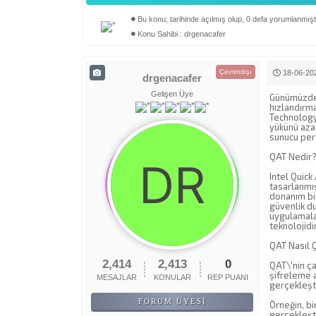
Bu konu; tarihinde açılmış olup, 0 defa yorumlanmıştı
Derecelendirme: 0/5 - 0 oy
1
2
3
4
5
Konu Sahibi : drgenacafer
Çevrimdışı
18-06-202
drgenacafer
Gelişen Üye
Günümüzde v
hızlandırma
Technology 
yükünü azal
sunucu perf
QAT Nedir
Intel Quick
tasarlanmış
donanım bir
güvenlik d
uygulamalar
teknolojidir
QAT Nasıl Ç
2,414
2,413
0
QAT\'nin ça
şifreleme a
MESAJLAR
KONULAR
REP PUANI
gerçekleşti
FORUM ÜYESI
Örneğin, bi
gerçekleşti