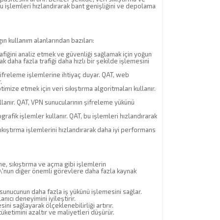
u işlemleri hızlandırarak bant genişliğini ve depolama
ın kullanım alanlarından bazıları:
rafiğini analiz etmek ve güvenliği sağlamak için yoğun
k daha fazla trafiği daha hızlı bir şekilde işlemesini
ifreleme işlemlerine ihtiyaç duyar. QAT, web
.
mize etmek için veri sıkıştırma algoritmaları kullanır.
llanır. QAT, VPN sunucularının şifreleme yükünü
ografik işlemler kullanır. QAT, bu işlemleri hızlandırarak
kıştırma işlemlerini hızlandırarak daha iyi performans
e, sıkıştırma ve açma gibi işlemlerin
U\'nun diğer önemli görevlere daha fazla kaynak
 sunucunun daha fazla iş yükünü işlemesini sağlar.
ıcı deneyimini iyileştirir.
ni sağlayarak ölçeklenebilirliği artırır.
üketimini azaltır ve maliyetleri düşürür.