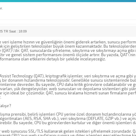
r.
5 TR Saat : 18:09
eri işleme hızının ve güvenliğinin önemi giderek artarken, sunucu performan
k için geliştirilen teknolojiler büyük önem kazanmaktadır. Bu teknolojilerden 
(QAT)\'dir. QAT, sunucularda şifreleme, sıkıştırma ve sıkıştırmayı açma gibi
tır ve genel sistem performansını önemli ölçüde artırır. Bu yazıda, QAT\'nin ne
ormansına olan etkilerini detaylı bir şekilde inceleyeceğiz.
?
 Assist Technology (QAT), kriptografik işlemler, veri sıkıştırma ve açma gibi 
 bir donanım hızlandırma teknolojisidir. Genellikle sunucu sistemlerinde bul
imlerine devreder. Bu sayede, CPU daha kritik görevlere odaklanabilir ve gen
uvarları, yük dengeleyiciler, web sunucuları ve depolama sistemleri gibi y
 için ideal bir çözümdür. QAT, sunucu kiralama hizmeti sunan firmaların perf
.
alışır?
lışma prensibi, belirli işlemleri CPU yerine özel donanım hızlandırıcılarına yö
lgoritmaları (AES, RSA, SHA vb.), veri sıkıştırma (DEFLATE, GZIP vb.) ve açma 
rebilir. Bu sayede, CPU bu görevlerden kurtulur ve diğer önemli işlemleri daha
r web sunucusu SSL/TLS kullanarak gelen istekleri şifrelemek zorundadır. QA
rerek CPU\'nun web sayfalarını sunma ve diğer işlemleri gerçekleştirme kapas