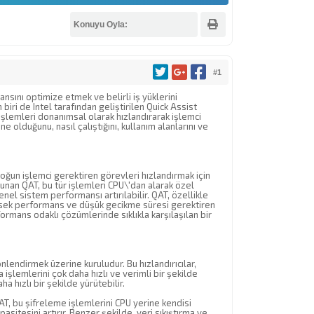
Konuyu Oyla:
#1
sını optimize etmek ve belirli iş yüklerini
biri de Intel tarafından geliştirilen Quick Assist
 işlemleri donanımsal olarak hızlandırarak işlemci
 olduğunu, nasıl çalıştığını, kullanım alanlarını ve
yoğun işlemci gerektiren görevleri hızlandırmak için
unan QAT, bu tür işlemleri CPU\'dan alarak özel
el sistem performansı artırılabilir. QAT, özellikle
üksek performans ve düşük gecikme süresi gerektiren
ormans odaklı çözümlerinde sıklıkla karşılaşılan bir
nlendirmek üzerine kuruludur. Bu hızlandırıcılar,
işlemlerini çok daha hızlı ve verimli bir şekilde
 hızlı bir şekilde yürütebilir.
T, bu şifreleme işlemlerini CPU yerine kendisi
itesini artırır. Benzer şekilde, veri sıkıştırma ve