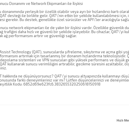
nucu Donanımı ve Network Ekipmanları ile İlişkisi
donanımında yerleşik bir özellik olabilir veya ayrı bir hızlandırıcı kartı olarak t
 QAT desteği ile birlikte gelir. QAT\'nin etkin bir şekilde kullanılabilmesi içi
i gerekir. Bu destek, genellikle özel sürücüler ve API\'ler aracılığıyla sağla
nucu network ekipmanları ile de yakın bir ilişkisi vardır. Özellikle güvenlik du
ağ trafiğini daha hızlı ve güvenli bir şekilde işleyebilir. Bu cihazlar, QAT\'yi 
ak ağ performansını artırır ve güvenliği sağlar.
 Assist Technology (QAT), sunucularda şifreleme, sıkıştırma ve açma gibi yo
ormansını artırmak için tasarlanmış bir donanım hızlandırma teknolojisidir. 
, depolama sistemleri ve VPN sunucuları gibi yüksek performans ve düşük gec
T kullanarak sunucu verimliliğini artırabilir, gecikme süresini azaltabilir, ölçe
iniz.
AT hakkında ne düşünüyorsunuz? QAT\'yi sunucu altyapınızda kullanmayı düş
konusunda farklı deneyimleriniz var mı? Lütfen düşüncelerinizi ve deneyimleri
eşitlilik Kodu: 6852d69e623fc6.3832655320250618150918
Hızlı M