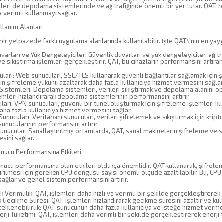
eri de depolama sistemlerinde ve ağ trafiğinde önemli bir yer tutar. QAT, b
a verimli kullanmayı sağlar.
llanım Alanları
bir yelpazede farklı uygulama alanlarında kullanılabilir. İşte QAT\'nin en yayg
varları ve Yük Dengeleyiciler: Güvenlik duvarları ve yük dengeleyiciler, ağ t
e sıkıştırma işlemleri gerçekleştirir. QAT, bu cihazların performansını artırara
arı: Web sunucuları, SSL/TLS kullanarak güvenli bağlantılar sağlamak için ş
ın şifreleme yükünü azaltarak daha fazla kullanıcıya hizmet vermesini sağlar
stemleri: Depolama sistemleri, verileri sıkıştırmak ve depolama alanını opti
emleri hızlandırarak depolama sistemlerinin performansını artırır.
arı: VPN sunucuları, güvenli bir tünel oluşturmak için şifreleme işlemleri ku
aha fazla kullanıcıya hizmet vermesini sağlar.
Sunucuları: Veritabanı sunucuları, verileri şifrelemek ve sıkıştırmak için kript
sunucularının performansını artırır.
ucular: Sanallaştırılmış ortamlarda, QAT, sanal makinelerin şifreleme ve sı
sini sağlar.
unucu Performansına Etkileri
nucu performansına olan etkileri oldukça önemlidir. QAT kullanarak, şifrelem
rilmesi için gereken CPU döngüsü sayısı önemli ölçüde azaltılabilir. Bu, CP
sağlar ve genel sistem performansını artırır.
 Verimlilik: QAT, işlemleri daha hızlı ve verimli bir şekilde gerçekleştirerek
Gecikme Süresi: QAT, işlemleri hızlandırarak gecikme süresini azaltır ve kullan
çeklenebilirlik: QAT, sunucunun daha fazla kullanıcıya ve isteğe hizmet vermesi
rji Tüketimi: QAT, işlemleri daha verimli bir şekilde gerçekleştirerek enerji t