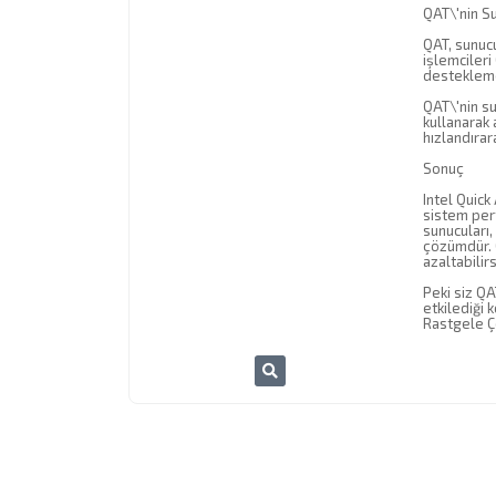
QAT\'nin Su
QAT, sunucu 
işlemcileri
desteklemes
QAT\'nin su
kullanarak 
hızlandırar
Sonuç
Intel Quick
sistem perf
sunucuları
çözümdür. QA
azaltabilirs
Peki siz Q
etkilediği 
Rastgele Ç