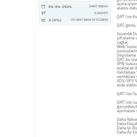
açma işleml
04-04-2024
(KAYIT TARIHI)
alanını dah
(CINSIYET)
QAT\'nin Ku
0 (0%)
(TICARET SAYISI VE YÜZDESI)
QAT, geniş 
Güvenlik Du
şifreleme v
sağlar.
Web Sunucul
sunucuların
Depolama Si
QAT, bu işl
VPN Sunucul
azaltarak d
Veritabanı 
veritabanı 
VDS/VPS Sun
elde edilme
QAT\'nin S
QAT\'nin su
gerçekleşti
ayırmasını 
Daha Yüksek
Daha Düşük 
Daha İyi Öl
Daha Az Ene