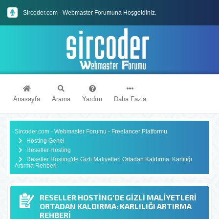
Sircoder.com - Webmaster Forumuna Hoşgeldiniz.
Sircoder.com Webmaster Forumu Kuralları
Anasayfa
Arama
Yardım
Daha Fazla
Sircoder.com - Webmaster Forumu - Freelancer Platformu
Hosting Genel
Reseller Hosting
Reseller Hosting'de Gizli Maliyetleri Ortadan Kaldırma: Karlılığı
Artırma Rehberi
RESELLER HOSTING'DE GIZLI MALIYETLERI
ORTADAN KALDIRMA: KARLILIĞI ARTIRMA
REHBERI