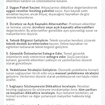
eklentileri kaldırın ve önbellekleme kullanın.
2. Uygun Paket Seçimi:
İhtiyaçlarınızı dikkatlice değerlendirerek
uygun reseller hosting paketini
seçin. Aşırı kaynak satın
almaktan kaçının, ancak ihtiyaç duyacağınız kaynakları da göz
önünde bulundurun.
3. Ücretsiz ve Açık Kaynaklı Alternatifler:
Premium eklentiler
ve temalar yerine,
ücretsiz veya açık kaynaklı alternatifleri
değerlendirin. Bu alternatifler genellikle aynı işlevselliği sunar ve
maliyetlerinizi düşürür.
4. Teknik Bilginizi Geliştirin:
Teknik sorunları kendiniz çözerek
teknik destek ücretlerinden
kaçının. Online kaynakları ve
eğitimleri kullanarak teknik bilginizi geliştirin.
5. Güvenlik Önlemlerini Entegre Edin:
Temel güvenlik
önlemlerini web sitelerinize
entegre edin
. Güçlü parolalar
kullanın, güvenlik eklentileri yükleyin ve yazılımlarınızı düzenli
olarak güncelleyin.
6. Yedekleme Stratejisi Geliştirin:
Otomatik yedekleme hizmeti
sunan sağlayıcıları tercih edin veya
manuel yedekleme stratejisi
geliştirin. Verilerinizi düzenli olarak yedekleyerek veri kaybı riskini
azaltın.
7. Sağlayıcı Sözleşmesini Dikkatlice İnceleyin:
Reseller
hosting sağlayıcısı ile sözleşme imzalamadan önce,
tüm şartları
ve koşulları dikkatlice inceleyin
. Aşırı kullanım bedelleri, ek
hizmet ücretleri ve diğer potansiyel maliyetler hakkında bilgi
edinin.