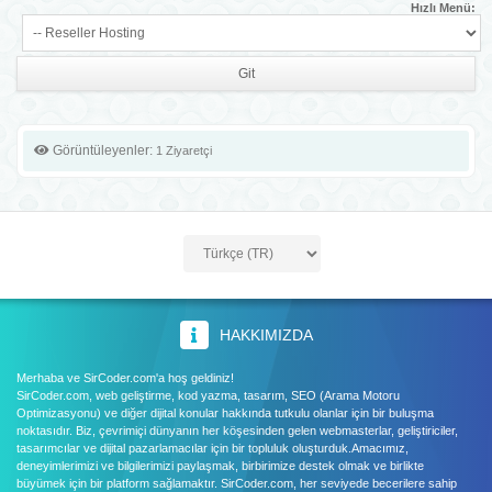
Hızlı Menü:
Görüntüleyenler:
1 Ziyaretçi
HAKKIMIZDA
Merhaba ve SirCoder.com'a hoş geldiniz!
SirCoder.com, web geliştirme, kod yazma, tasarım, SEO (Arama Motoru
Optimizasyonu) ve diğer dijital konular hakkında tutkulu olanlar için bir buluşma
noktasıdır. Biz, çevrimiçi dünyanın her köşesinden gelen webmasterlar, geliştiriciler,
tasarımcılar ve dijital pazarlamacılar için bir topluluk oluşturduk.Amacımız,
deneyimlerimizi ve bilgilerimizi paylaşmak, birbirimize destek olmak ve birlikte
büyümek için bir platform sağlamaktır. SirCoder.com, her seviyede becerilere sahip