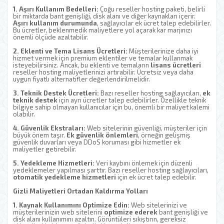
1. Aşırı Kullanım Bedelleri:
Çoğu reseller hosting paketi, belirli
bir miktarda bant genişliği, disk alanı ve diğer kaynakları içerir.
Aşırı kullanım durumunda
, sağlayıcılar ek ücret talep edebilirler.
Bu ücretler, beklenmedik maliyetlere yol açarak kar marjınızı
önemli ölçüde azaltabilir.
2. Eklenti ve Tema Lisans Ücretleri:
Müşterilerinize daha iyi
hizmet vermek için premium eklentiler ve temalar kullanmak
isteyebilirsiniz. Ancak, bu eklenti ve temaların
lisans ücretleri
reseller hosting maliyetlerinizi artırabilir. Ücretsiz veya daha
uygun fiyatlı alternatifler değerlendirilmelidir.
3. Teknik Destek Ücretleri:
Bazı reseller hosting sağlayıcıları,
ek
teknik destek
için ayrı ücretler talep edebilirler. Özellikle teknik
bilgiye sahip olmayan kullanıcılar için bu, önemli bir maliyet kalemi
olabilir.
4. Güvenlik Ekstraları:
Web sitelerinin güvenliği, müşteriler için
büyük önem taşır.
Ek güvenlik önlemleri
, örneğin gelişmiş
güvenlik duvarları veya DDoS koruması gibi hizmetler ek
maliyetler getirebilir.
5. Yedekleme Hizmetleri:
Veri kaybını önlemek için düzenli
yedeklemeler yapılması şarttır. Bazı reseller hosting sağlayıcıları,
otomatik yedekleme hizmetleri
için ek ücret talep edebilir.
Gizli Maliyetleri Ortadan Kaldırma Yolları
1. Kaynak Kullanımını Optimize Edin:
Web sitelerinizi ve
müşterilerinizin web sitelerini
optimize ederek
bant genişliği ve
disk alanı kullanımını azaltın. Görüntüleri sıkıştırın, gereksiz