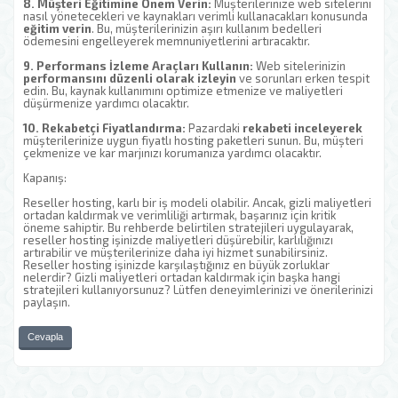
8. Müşteri Eğitimine Önem Verin:
Müşterilerinize web sitelerini
nasıl yönetecekleri ve kaynakları verimli kullanacakları konusunda
eğitim verin
. Bu, müşterilerinizin aşırı kullanım bedelleri
ödemesini engelleyerek memnuniyetlerini artıracaktır.
9. Performans İzleme Araçları Kullanın:
Web sitelerinizin
performansını düzenli olarak izleyin
ve sorunları erken tespit
edin. Bu, kaynak kullanımını optimize etmenize ve maliyetleri
düşürmenize yardımcı olacaktır.
10. Rekabetçi Fiyatlandırma:
Pazardaki
rekabeti inceleyerek
müşterilerinize uygun fiyatlı hosting paketleri sunun. Bu, müşteri
çekmenize ve kar marjınızı korumanıza yardımcı olacaktır.
Kapanış:
Reseller hosting, karlı bir iş modeli olabilir. Ancak, gizli maliyetleri
ortadan kaldırmak ve verimliliği artırmak, başarınız için kritik
öneme sahiptir. Bu rehberde belirtilen stratejileri uygulayarak,
reseller hosting işinizde maliyetleri düşürebilir, karlılığınızı
artırabilir ve müşterilerinize daha iyi hizmet sunabilirsiniz.
Reseller hosting işinizde karşılaştığınız en büyük zorluklar
nelerdir? Gizli maliyetleri ortadan kaldırmak için başka hangi
stratejileri kullanıyorsunuz? Lütfen deneyimlerinizi ve önerilerinizi
paylaşın.
Cevapla