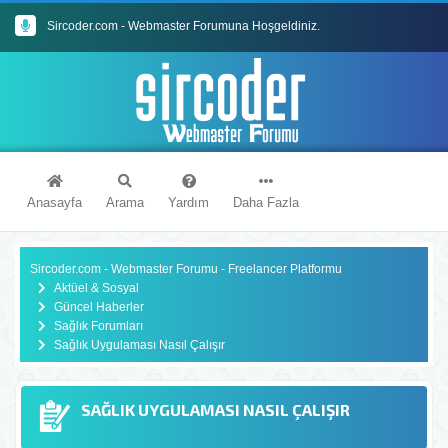
Sircoder.com - Webmaster Forumuna Hoşgeldiniz.
Sircoder.com Webmaster Forumu Kuralları
Anasayfa
Arama
Yardım
Daha Fazla
Sircoder.com - Webmaster Forumu - Freelancer Platformu
Aktüel & Sosyal
Güncel Haberler
Sağlık Forumları
Sağlık Uygulaması Nasıl Çalışır
SAĞLIK UYGULAMASI NASIL ÇALIŞIR