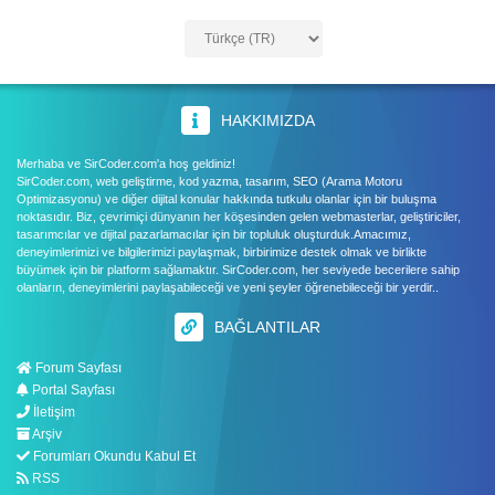
HAKKIMIZDA
Merhaba ve SirCoder.com'a hoş geldiniz!
SirCoder.com, web geliştirme, kod yazma, tasarım, SEO (Arama Motoru
Optimizasyonu) ve diğer dijital konular hakkında tutkulu olanlar için bir buluşma
noktasıdır. Biz, çevrimiçi dünyanın her köşesinden gelen webmasterlar, geliştiriciler,
tasarımcılar ve dijital pazarlamacılar için bir topluluk oluşturduk.Amacımız,
deneyimlerimizi ve bilgilerimizi paylaşmak, birbirimize destek olmak ve birlikte
büyümek için bir platform sağlamaktır. SirCoder.com, her seviyede becerilere sahip
olanların, deneyimlerini paylaşabileceği ve yeni şeyler öğrenebileceği bir yerdir..
BAĞLANTILAR
Forum Sayfası
Portal Sayfası
İletişim
Arşiv
Forumları Okundu Kabul Et
RSS