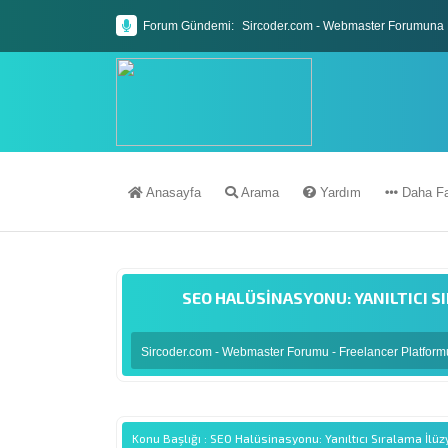
Forum Gündemi:
Sircoder.com - Webmaster Forumuna 
Sircoder.com Webmaster Forumu Kura
Anasayfa
Arama
Yardım
Daha Fa
SEO HALÜSINASYONU: YANILTICI 
Sircoder.com - Webmaster Forumu - Freelancer Platfor
Konu Başlığı : SEO Halüsinasyonu: Yanıltıcı Sıralama İlü