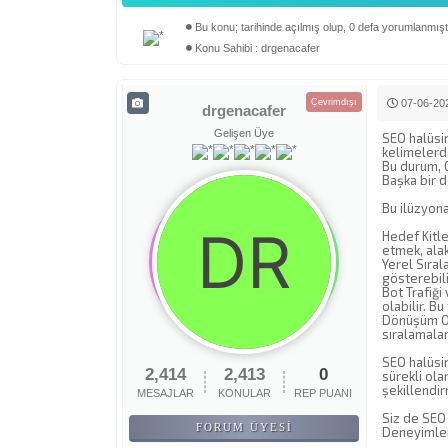
Bu konu; tarihinde açılmış olup, 0 defa yorumlanmıştı
Derecelendirme: 0/5 - 0 oy
1
2
3
4
5
Konu Sahibi : drgenacafer
Çevrimdışı
07-06-202
drgenacafer
Gelişen Üye
SEO halüsin
kelimelerde
Bu durum, 
Başka bir d
Bu ilüzyona
Hedef Kitle
etmek, ala
Yerel Sıral
gösterebili
Bot Trafiği
olabilir. Bu
Dönüşüm Ora
sıralamala
SEO halüsin
2,414
2,413
0
sürekli ola
şekillendir
MESAJLAR
KONULAR
REP PUANI
Siz de SEO 
FORUM ÜYESI
Deneyimleri