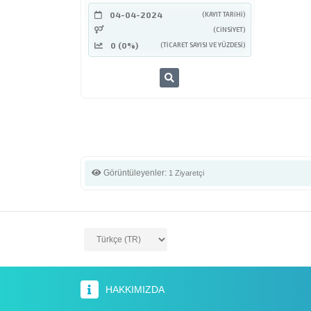
04-04-2024
(KAYIT TARIHI)
(CINSIYET)
0 (0%)
(TICARET SAYISI VE YÜZDESI)
Görüntüleyenler:
1 Ziyaretçi
HAKKIMIZDA