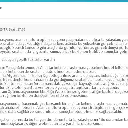
r.
5 TR Saat : 17:38
asyonu, arama motoru optimizasyonu çalışmalarında sıkça karşılaşılan, yanılt
 sıralamada yükseldiğini düşünürken, aslında bu yükselişin gerçek kullanıc
Google Search Console gibi araçlarda görülen verilerle, gerçek dünya perfor
eyişle, sıralamada iyi gözükürsünüz, ancak beklenen trafik ve sonuçlar gel
 yol açan çeşitli faktörler vardır:
nin Yanlış Belirlenmesi: Anahtar kelime araştırması yaparken, hedef kitlenizi
kasız kelimelerde sıralama elde etmenize neden olabilir.
ama Algoritmasının Etkisi: Kişiselleştirilmiş arama sonuçları, bulunduğunuz 
r. Bu nedenle, kendi cihazınızda gördüğünüz sıralamalar, potansiyel müşteril
 ve Sahte Tıklamalar: Sıralamanızdaki yükselişin kaynağı, bot trafiği veya rakipl
 tür aktiviteler, yanıltıcı verilere ve yanlış stratejik kararlara yol açabilir.
nı Optimizasyonunun Eksikliği: Web sitenize gelen trafiğin kalitesi düşüks
ra rağmen beklenen dönüşümleri elde edemezsiniz.
asyonundan kaçınmak için, kapsamlı bir anahtar kelime araştırması yapmalı, hed
rak analiz etmelisiniz. Arama motoru optimizasyonu stratejilerinizi, gerçek ve
mek, daha sağlıklı ve sürdürülebilir sonuçlar elde etmenizi sağlayacaktır.
çalışmalarınızda bu tür yanıltıcı durumlarla karşılaştınız mı? Bu durumdan kur
nizi paylaşarak, diğer webmasterlara yardımcı olabilirsiniz.