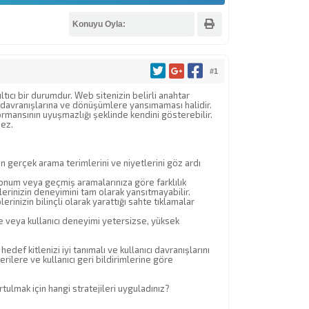
Konuyu Oyla:
#1
ıcı bir durumdur. Web sitenizin belirli anahtar
ı davranışlarına ve dönüşümlere yansımaması halidir.
mansının uyuşmazlığı şeklinde kendini gösterebilir.
mez.
n gerçek arama terimlerini ve niyetlerini göz ardı
konum veya geçmiş aramalarınıza göre farklılık
erinizin deneyimini tam olarak yansıtmayabilir.
erinizin bilinçli olarak yarattığı sahte tıklamalar
e veya kullanıcı deneyimi yetersizse, yüksek
ef kitlenizi iyi tanımalı ve kullanıcı davranışlarını
rilere ve kullanıcı geri bildirimlerine göre
tulmak için hangi stratejileri uyguladınız?