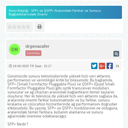
Konu Başlığı : SFP+ ve QSFP+ Arasındaki Farklar ve Sunucu
Bağlantılarındaki Önemi
drgenacafer
Çevrimdışı
19-06-2025 TR Saat : 15:17
#1
Günümüzde sunucu teknolojilerinde yüksek hızlı veri aktarımı,
performansın ve verimliliğin kritik bir bileşenidir. Bu bağlamda,
SFP+ (Small Formfactor Pluggable Plus) ve QSFP+ (Quad Small
Formfactor Pluggable Plus) gibi optik transceiver modülleri,
sunucular ve ağ cihazları arasındaki bağlantıların temel taşlarını
oluşturur. Her iki teknoloji de yüksek hızlı veri aktarımı sağlasa da,
aralarında önemli farklar bulunmaktadır ve bu farklar, sunucu
kiralama ve colocation hizmetlerinde ağ performansını doğrudan
etkileyebilir. Bu yazıda, SFP+ ve QSFP+ modüllerinin ne olduğuna,
aralarındaki temel farklara, kullanım alanlarına ve sunucu
ağlarındaki önemine odaklanacağız.
SFP+ Nedir?