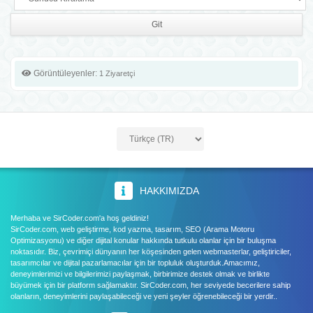
Görüntüleyenler:
1 Ziyaretçi
HAKKIMIZDA
Merhaba ve SirCoder.com'a hoş geldiniz!
SirCoder.com, web geliştirme, kod yazma, tasarım, SEO (Arama Motoru
Optimizasyonu) ve diğer dijital konular hakkında tutkulu olanlar için bir buluşma
noktasıdır. Biz, çevrimiçi dünyanın her köşesinden gelen webmasterlar, geliştiriciler,
tasarımcılar ve dijital pazarlamacılar için bir topluluk oluşturduk.Amacımız,
deneyimlerimizi ve bilgilerimizi paylaşmak, birbirimize destek olmak ve birlikte
büyümek için bir platform sağlamaktır. SirCoder.com, her seviyede becerilere sahip
olanların, deneyimlerini paylaşabileceği ve yeni şeyler öğrenebileceği bir yerdir..