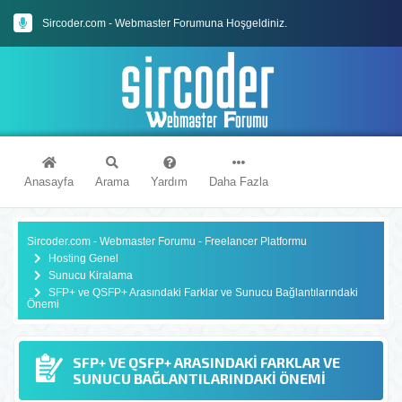
Sircoder.com Webmaster Forumu Kuralları
Sircoder.com - Webmaster Forumuna Hoşgeldiniz.
Anasayfa
Arama
Yardım
Daha Fazla
Sircoder.com - Webmaster Forumu - Freelancer Platformu
Hosting Genel
Sunucu Kiralama
SFP+ ve QSFP+ Arasındaki Farklar ve Sunucu Bağlantılarındaki
Önemi
SFP+ VE QSFP+ ARASINDAKI FARKLAR VE
SUNUCU BAĞLANTILARINDAKI ÖNEMI