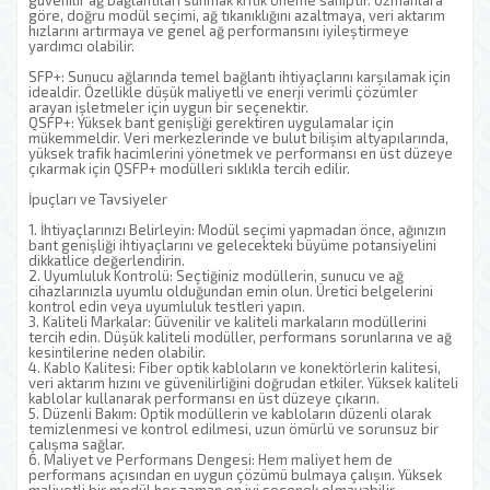
güvenilir ağ bağlantıları sunmak kritik öneme sahiptir. Uzmanlara
göre, doğru modül seçimi, ağ tıkanıklığını azaltmaya, veri aktarım
hızlarını artırmaya ve genel ağ performansını iyileştirmeye
yardımcı olabilir.
SFP+: Sunucu ağlarında temel bağlantı ihtiyaçlarını karşılamak için
idealdir. Özellikle düşük maliyetli ve enerji verimli çözümler
arayan işletmeler için uygun bir seçenektir.
QSFP+: Yüksek bant genişliği gerektiren uygulamalar için
mükemmeldir. Veri merkezlerinde ve bulut bilişim altyapılarında,
yüksek trafik hacimlerini yönetmek ve performansı en üst düzeye
çıkarmak için QSFP+ modülleri sıklıkla tercih edilir.
İpuçları ve Tavsiyeler
1. İhtiyaçlarınızı Belirleyin: Modül seçimi yapmadan önce, ağınızın
bant genişliği ihtiyaçlarını ve gelecekteki büyüme potansiyelini
dikkatlice değerlendirin.
2. Uyumluluk Kontrolü: Seçtiğiniz modüllerin, sunucu ve ağ
cihazlarınızla uyumlu olduğundan emin olun. Üretici belgelerini
kontrol edin veya uyumluluk testleri yapın.
3. Kaliteli Markalar: Güvenilir ve kaliteli markaların modüllerini
tercih edin. Düşük kaliteli modüller, performans sorunlarına ve ağ
kesintilerine neden olabilir.
4. Kablo Kalitesi: Fiber optik kabloların ve konektörlerin kalitesi,
veri aktarım hızını ve güvenilirliğini doğrudan etkiler. Yüksek kaliteli
kablolar kullanarak performansı en üst düzeye çıkarın.
5. Düzenli Bakım: Optik modüllerin ve kabloların düzenli olarak
temizlenmesi ve kontrol edilmesi, uzun ömürlü ve sorunsuz bir
çalışma sağlar.
6. Maliyet ve Performans Dengesi: Hem maliyet hem de
performans açısından en uygun çözümü bulmaya çalışın. Yüksek