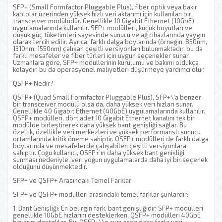
SFP+ (Small Formfactor Pluggable Plus), fiber optik veya bakır
kablolar üzerinden yüksek hızlı veri aktarımı için kullanılan bir
transceiver modülüdür. Genellikle 10 Gigabit Ethernet (10GbE)
uygulamalarında kullanılır. SFP+ modülleri, küçük boyutları ve
düşük güç tüketimleri sayesinde sunucu ve ağ cihazlarında yaygın
olarak tercih edilir. Ayrıca, farklı dalga boylarında (örneğin, 850nm,
1310nm, 1550nm) çalışan çeşitli versiyonları bulunmaktadır, bu da
farklı mesafeler ve fiber türleri için uygun seçenekler sunar.
Uzmanlara göre, SFP+ modüllerinin kurulumu ve bakımı oldukça
kolaydır, bu da operasyonel maliyetleri düşürmeye yardımcı olur.
QSFP+ Nedir?
QSFP+ (Quad Small Formfactor Pluggable Plus), SFP+\'a benzer
bir transceiver modülü olsa da, daha yüksek veri hızları sunar.
Genellikle 40 Gigabit Ethernet (40GbE) uygulamalarında kullanılır.
QSFP+ modülleri, dört adet 10 Gigabit Ethernet kanalını tek bir
modülde birleştirerek daha yüksek bant genişliği sağlar. Bu
özellik, özellikle veri merkezleri ve yüksek performanslı sunucu
ortamlarında kritik öneme sahiptir. QSFP+ modülleri de farklı dalga
boylarında ve mesafelerde çalışabilen çeşitli versiyonlara
sahiptir. Çoğu kullanıcı, QSFP+’ın daha yüksek bant genişliği
sunması nedeniyle, veri yoğun uygulamalarda daha iyi bir seçenek
olduğunu düşünmektedir.
SFP+ ve QSFP+ Arasındaki Temel Farklar
SFP+ ve QSFP+ modülleri arasındaki temel farklar şunlardır:
1. Bant Genişliği: En belirgin fark, bant genişliğidir. SFP+ modülleri
genellikle 10GbE hızlarını desteklerken, QSFP+ modülleri 40GbE