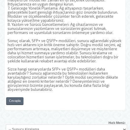
maliyetli bir modül her zaman en iyi seçenek olmayabilir.
İhtiyaçlarınıza en uygun dengeyi kurun.
7. Geleceğe Yönelik Planlama: Ağ altyapınızı tasarlarken,
gelecekteki bant genişliği ihtiyaçlarınızı göz önünde bulundurun.
Modüler ve ölçeklenebilir çözümler tercih ederek, gelecekte
kolayca yükseltme yapabilirsiniz.
8. Yazılım ve Sürücü Güncellemeleri: Ağ cihazlarınızın ve
sunucularınızın yazılımlarını ve sürücülerini güncel tutmak,
performans ve uyumluluk sorunlarını önlemeye yardımcı olur.
Sonuç olarak, SFP+ ve QSFP+ modülleri, sunucu ağlarındaki yüksek
hızlı veri aktarımı için kritik öneme sahiptir. Doğru modül seçimi, ağ
performansını artırmaya, maliyetleri düşürmeye ve müşterilere
daha iyi hizmet sunmaya yardımcı olabilir. Sunucu kiralama ve
colocation hizmetleri sunan işletmeler, bu teknolojileri doğru bir
şekilde kullanarak rekabet avantajı elde edebilirler.
Sizce hangi senaryolarda SFP+ ve QSFP+ modülleri daha
avantajlıdır? Sunucu ağlarınızda bu teknolojileri kullanırken
karşılaştığınız zorluklar nelerdir? Optik modül seçiminde dikkate
aldığınız en önemli kriterler nelerdir? Deneyimlerinizi ve
görüşlerinizi bizimle paylaşarak, bu konuda daha fazla bilgi
alışverişinde bulunabiliriz.
Cevapla
Hızlı Menü: