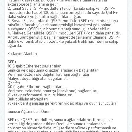
hızlarını destekler. Bu, QSFP+\'ın aynı anda daha fazla veri
aktarabileceği anlamına gelir.
2. Kanal Sayısı: SFP+ modülleri tek bir kanala sahipken, QSFP+
modülleri dört adet 10GbE kanalını birleştirir. Bu sayede QSFP+,
daha yüksek yoğunluklu bağlantılar sağlar.
3. Boyut: Fiziksel olarak, QSFP+ modülleri SFP+\'dan biraz daha
büyüktür. Ancak, yüksek bant genişliği kapasitesi göz önüne
alındığında, QSFP+\'ın boyut avantajı sunduğu söylenebilir.
4. Maliyet: Genellikle, QSFP+ modülleri SFP+\'dan daha pahalıdır.
Ancak, bant genişliği başına maliyet değerlendirildiğinde, QSFP+
daha ekonomik olabilir, özellikle yüksek trafik hacimlerine sahip
ağlarda.
Kullanım Alanları
SFP+:
10 Gigabit Ethernet bağlantıları
Sunucu ve depolama cihazları arasındaki bağlantılar
Veri merkezlerinde dağıtım katmanı bağlantıları
Maliyet duyarlılığı olan uygulamalar
QSFP+:
40 Gigabit Ethernet bağlantıları
Veri merkezlerinde omurga (backbone) bağlantıları
Yüksek performanslı sunucu kümeleri
Bulut bilişim altyapıları
Yüksek bant genişliği gerektiren video akışı ve oyun sunucuları
Sunucu Ağlarındaki Önemi
SFP+ ve QSFP+ modülleri, sunucu ağlarındaki performans ve
verimliliği doğrudan etkiler. Özellikle sunucu kiralama ve
colocation hizmetlerinde, müşterilere yüksek performanslı ve