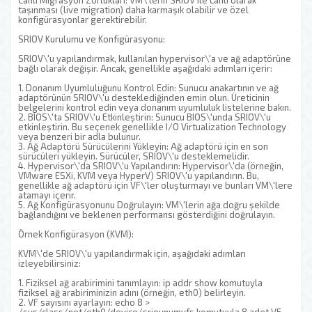
Canlı Migrasyon Zorlukları: VM\'lerin SRIOV ile canlı olarak
taşınması (live migration) daha karmaşık olabilir ve özel
konfigürasyonlar gerektirebilir.
SRIOV Kurulumu ve Konfigürasyonu:
SRIOV\'u yapılandırmak, kullanılan hypervisor\'a ve ağ adaptörüne
bağlı olarak değişir. Ancak, genellikle aşağıdaki adımları içerir:
1. Donanım Uyumluluğunu Kontrol Edin: Sunucu anakartının ve ağ
adaptörünün SRIOV\'u desteklediğinden emin olun. Üreticinin
belgelerini kontrol edin veya donanım uyumluluk listelerine bakın.
2. BIOS\'ta SRIOV\'u Etkinleştirin: Sunucu BIOS\'unda SRIOV\'u
etkinleştirin. Bu seçenek genellikle I/O Virtualization Technology
veya benzeri bir adla bulunur.
3. Ağ Adaptörü Sürücülerini Yükleyin: Ağ adaptörü için en son
sürücüleri yükleyin. Sürücüler, SRIOV\'u desteklemelidir.
4. Hypervisor\'da SRIOV\'u Yapılandırın: Hypervisor\'da (örneğin,
VMware ESXi, KVM veya HyperV) SRIOV\'u yapılandırın. Bu,
genellikle ağ adaptörü için VF\'ler oluşturmayı ve bunları VM\'lere
atamayı içerir.
5. Ağ Konfigürasyonunu Doğrulayın: VM\'lerin ağa doğru şekilde
bağlandığını ve beklenen performansı gösterdiğini doğrulayın.
Örnek Konfigürasyon (KVM):
KVM\'de SRIOV\'u yapılandırmak için, aşağıdaki adımları
izleyebilirsiniz:
1. Fiziksel ağ arabirimini tanımlayın: ip addr show komutuyla
fiziksel ağ arabiriminizin adını (örneğin, eth0) belirleyin.
2. VF sayısını ayarlayın: echo 8 >