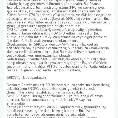
Düşük Gecikme Süresi: SRIOV, hypervisor\'ın sanal anahtarını
atladığı için ağ gecikmesini önemli ölçüde azaltır. Bu, finansal
ticaret, yüksek performanslı bilgi işlem (HPC) ve çevrimiçi oyun
gibi gecikmeye duyarlı uygulamalar için kritik öneme sahiptir.
Yüksek Verim: CPU üzerindeki yükü azaltarak ve VM\'lerin doğrudan
ağ adaptörüne erişmesini sağlayarak, SRIOV ağ verimini artırır. Bu,
büyük veri analizi, video akışı ve dosya sunucuları gibi yüksek bant
genişliği gerektiren uygulamalar için önemlidir.
CPU Kullanımında Azalma: Hypervisor\'ın ağ trafiğini yönetme
yükünü ortadan kaldırarak, SRIOV CPU kullanımını azaltır. Bu,
sunucuların daha fazla VM\'yi çalıştırmasına veya diğer görevler
için daha fazla kaynak ayırmasına olanak tanır.
Ölçeklenebilirlik: SRIOV, birden çok VM\'nin aynı fiziksel ağ
adaptörünü paylaşmasına olanak tanır, bu da sunucu kaynaklarının
daha verimli kullanılmasını sağlar. Bu, bulut bilişim ortamları ve
büyük ölçekli veri merkezleri için idealdir.
Geliştirilmiş Güvenlik: SRIOV, her VM\'nin kendi ayrılmış VF\'sine
sahip olmasını sağlayarak ağ yalıtımını iyileştirir. Bu, bir VM\'deki
güvenlik ihlallerinin diğer VM\'leri etkilemesini önler. Çoğu kullanıcı
bu özelliği güvenlik açısından kritik bulmaktadır.
SRIOV\'un Dezavantajları:
Donanım Gereksinimleri: SRIOV, hem sunucu anakartının hem de ağ
adaptörünün SRIOV\'u desteklemesini gerektirir. Bu, eski
donanımlarla uyumsuzluk sorunlarına yol açabilir.
Sınırlı VF Sayısı: Her ağ adaptörünün oluşturabileceği VF sayısı
sınırlıdır. Bu, bir sunucuda çalıştırılabilecek VM sayısını
sınırlayabilir.
Karmaşık Konfigürasyon: SRIOV\'u yapılandırmak, geleneksel ağ
sanallaştırmasına göre daha karmaşık olabilir. Bu, sistem
yöneticileri için ek bir öğrenme eğrisi gerektirebilir.