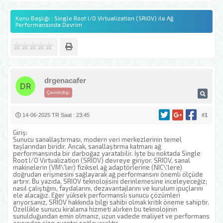
Konu Başlığı : Single Root I/O Virtualization (SRIOV) ile Ağ
Performansında Devrim
drgenacafer
Çevrimdışı
14-06-2025 TR Saat : 23:45
#1
Giriş:
Sunucu sanallaştırması, modern veri merkezlerinin temel
taşlarından biridir. Ancak, sanallaştırma katmanı ağ
performansında bir darboğaz yaratabilir. İşte bu noktada Single
Root I/O Virtualization (SRIOV) devreye giriyor. SRIOV, sanal
makinelerin (VM\'ler) fiziksel ağ adaptörlerine (NIC\'lere)
doğrudan erişmesini sağlayarak ağ performansını önemli ölçüde
artırır. Bu yazıda, SRIOV teknolojisini derinlemesine inceleyeceğiz;
nasıl çalıştığını, faydalarını, dezavantajlarını ve kurulum ipuçlarını
ele alacağız. Eğer yüksek performanslı sunucu çözümleri
arıyorsanız, SRIOV hakkında bilgi sahibi olmak kritik öneme sahiptir.
Özellikle sunucu kiralama hizmeti alırken bu teknolojinin
sunulduğundan emin olmanız, uzun vadede maliyet ve performans