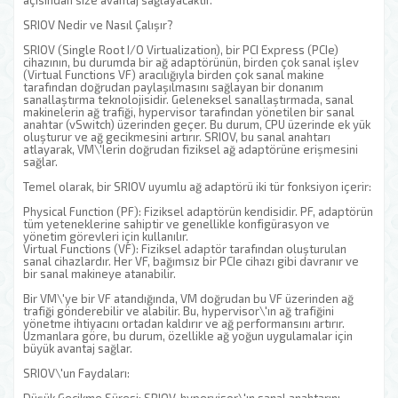
açısından size avantaj sağlayacaktır.
SRIOV Nedir ve Nasıl Çalışır?
SRIOV (Single Root I/O Virtualization), bir PCI Express (PCIe)
cihazının, bu durumda bir ağ adaptörünün, birden çok sanal işlev
(Virtual Functions VF) aracılığıyla birden çok sanal makine
tarafından doğrudan paylaşılmasını sağlayan bir donanım
sanallaştırma teknolojisidir. Geleneksel sanallaştırmada, sanal
makinelerin ağ trafiği, hypervisor tarafından yönetilen bir sanal
anahtar (vSwitch) üzerinden geçer. Bu durum, CPU üzerinde ek yük
oluşturur ve ağ gecikmesini artırır. SRIOV, bu sanal anahtarı
atlayarak, VM\'lerin doğrudan fiziksel ağ adaptörüne erişmesini
sağlar.
Temel olarak, bir SRIOV uyumlu ağ adaptörü iki tür fonksiyon içerir:
Physical Function (PF): Fiziksel adaptörün kendisidir. PF, adaptörün
tüm yeteneklerine sahiptir ve genellikle konfigürasyon ve
yönetim görevleri için kullanılır.
Virtual Functions (VF): Fiziksel adaptör tarafından oluşturulan
sanal cihazlardır. Her VF, bağımsız bir PCIe cihazı gibi davranır ve
bir sanal makineye atanabilir.
Bir VM\'ye bir VF atandığında, VM doğrudan bu VF üzerinden ağ
trafiği gönderebilir ve alabilir. Bu, hypervisor\'ın ağ trafiğini
yönetme ihtiyacını ortadan kaldırır ve ağ performansını artırır.
Uzmanlara göre, bu durum, özellikle ağ yoğun uygulamalar için
büyük avantaj sağlar.
SRIOV\'un Faydaları: