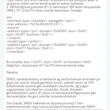
/sys/class/net/eth0/device/sriovnumvfs komutuyla 8 adet VF
oluşturun (eth0 yerine kendi arabirim adınızı kullanın).
3. VM konfigürasyonunda VF\'yi tanımlayın: VM tanım dosyasında
(XML), VF\'yi bir PCI cihazı olarak tanımlayın. Örneğin:
xml
<interface type=\'hostdev\' managed=\'yes\'>
<mac address=\'52:54:00:XX:YY:ZZ\'/>
<source>
<address type=\'pci\' domain=\'0x0000\' bus=\'0x01\'
slot=\'0x10\' function=\'0x0\'/>
</source>
<model type=\'virtio\'/>
<address type=\'pci\' domain=\'0x0000\' bus=\'0x00\'
slot=\'0x07\' function=\'0x0\'/>
</interface>
Bu örnekte, bus=\'0x01\', slot=\'0x10\' ve function=\'0x0\'
değerleri, oluşturulan VF\'nin PCI adresini temsil eder.
Kapanış:
SRIOV, sanallaştırılmış ortamlarda ağ performansını artırmak için
güçlü bir araçtır. Düşük gecikme süresi, yüksek verim ve CPU
kullanımında azalma gibi avantajları sayesinde, ağ yoğun
uygulamalar için ideal bir çözümdür. Ancak, donanım
gereksinimleri, sınırlı VF sayısı ve karmaşık konfigürasyon gibi
dezavantajları da göz önünde bulundurulmalıdır.
Son olarak, SRIOV hakkında ne düşünüyorsunuz? Veri
merkezlerinizde veya sunucu kiralama hizmetlerinizde SRIOV