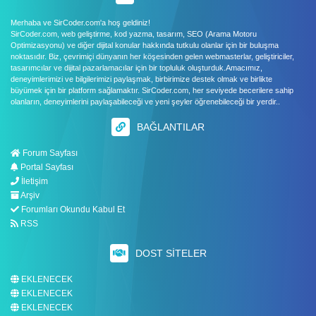
Merhaba ve SirCoder.com'a hoş geldiniz!
SirCoder.com, web geliştirme, kod yazma, tasarım, SEO (Arama Motoru
Optimizasyonu) ve diğer dijital konular hakkında tutkulu olanlar için bir buluşma
noktasıdır. Biz, çevrimiçi dünyanın her köşesinden gelen webmasterlar, geliştiriciler,
tasarımcılar ve dijital pazarlamacılar için bir topluluk oluşturduk.Amacımız,
deneyimlerimizi ve bilgilerimizi paylaşmak, birbirimize destek olmak ve birlikte
büyümek için bir platform sağlamaktır. SirCoder.com, her seviyede becerilere sahip
olanların, deneyimlerini paylaşabileceği ve yeni şeyler öğrenebileceği bir yerdir..
BAĞLANTILAR
Forum Sayfası
Portal Sayfası
İletişim
Arşiv
Forumları Okundu Kabul Et
RSS
DOST SITELER
EKLENECEK
EKLENECEK
EKLENECEK