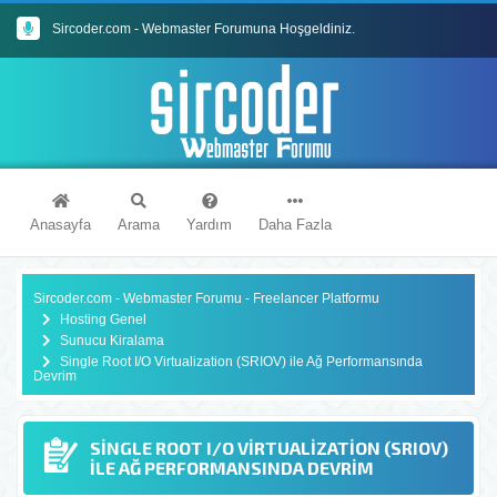
Sircoder.com Webmaster Forumu Kuralları
Sircoder.com - Webmaster Forumuna Hoşgeldiniz.
Anasayfa
Arama
Yardım
Daha Fazla
Sircoder.com - Webmaster Forumu - Freelancer Platformu
Hosting Genel
Sunucu Kiralama
Single Root I/O Virtualization (SRIOV) ile Ağ Performansında
Devrim
SINGLE ROOT I/O VIRTUALIZATION (SRIOV)
ILE AĞ PERFORMANSINDA DEVRIM