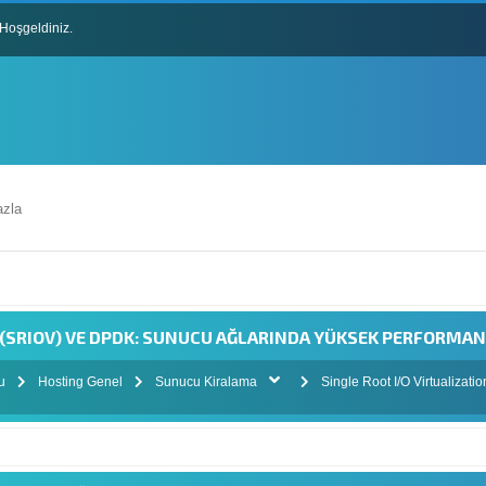
Hoşgeldiniz.
lları
zla
 (SRIOV) VE DPDK: SUNUCU AĞLARINDA YÜKSEK PERFORMANS
mu
Hosting Genel
Sunucu Kiralama
Single Root I/O Virtualiza