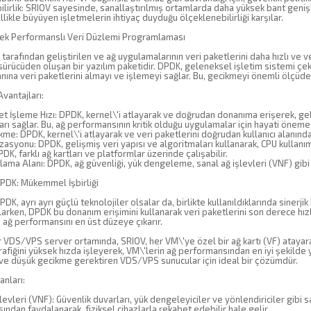
lirlik: SRIOV sayesinde, sanallaştırılmış ortamlarda daha yüksek bant genişli
likle büyüyen işletmelerin ihtiyaç duyduğu ölçeklenebilirliği karşılar.
ek Performanslı Veri Düzlemi Programlaması
 tarafından geliştirilen ve ağ uygulamalarının veri paketlerini daha hızlı ve v
 sürücüden oluşan bir yazılım paketidir. DPDK, geleneksel işletim sistemi çek
lanına veri paketlerini almayı ve işlemeyi sağlar. Bu, gecikmeyi önemli ölçüde a
vantajları:
et İşleme Hızı: DPDK, kernel\'i atlayarak ve doğrudan donanıma erişerek, 
arı sağlar. Bu, ağ performansının kritik olduğu uygulamalar için hayati öneme 
me: DPDK, kernel\'i atlayarak ve veri paketlerini doğrudan kullanıcı alanınd
asyonu: DPDK, gelişmiş veri yapısı ve algoritmaları kullanarak, CPU kullanım
PDK, farklı ağ kartları ve platformlar üzerinde çalışabilir.
ama Alanı: DPDK, ağ güvenliği, yük dengeleme, sanal ağ işlevleri (VNF) gibi çe
PDK: Mükemmel İşbirliği
DK, ayrı ayrı güçlü teknolojiler olsalar da, birlikte kullanıldıklarında sinerj
larken, DPDK bu donanım erişimini kullanarak veri paketlerini son derece hızlı
ağ performansını en üst düzeye çıkarır.
r VDS/VPS server ortamında, SRIOV, her VM\'ye özel bir ağ kartı (VF) atayar
trafiğini yüksek hızda işleyerek, VM\'lerin ağ performansından en iyi şekilde 
 ve düşük gecikme gerektiren VDS/VPS sunucular için ideal bir çözümdür.
anları:
levleri (VNF): Güvenlik duvarları, yük dengeleyiciler ve yönlendiriciler gibi 
ndan faydalanarak, fiziksel cihazlarla rekabet edebilir hale gelir.