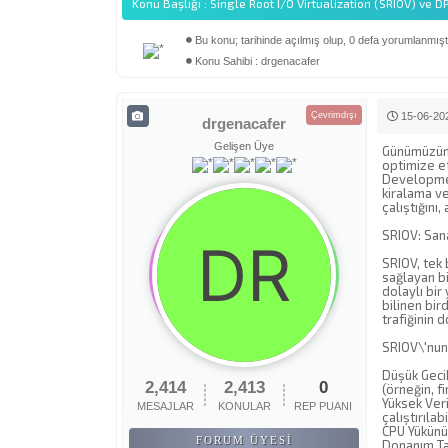
Konu Başlığı : Single Root I/O Virtualization (SRIOV) ve
Bu konu; tarihinde açılmış olup, 0 defa yorumlanmıştı
Derecelendirme: 0/5 - 0 oy
1
2
3
4
5
Konu Sahibi : drgenacafer
Çevrimdışı
15-06-202
drgenacafer
Gelişen Üye
Günümüzün v
optimize et
Development
kiralama v
çalıştığını,
SRIOV: San
SRIOV, tek 
sağlayan bi
dolaylı bir
bilinen bir
trafiğinin
SRIOV\'nun 
Düşük Gecik
2,414
2,413
0
(örneğin, fi
Yüksek Veri
MESAJLAR
KONULAR
REP PUANI
çalıştırıla
CPU Yükünü 
FORUM ÜYESI
Donanım Tab