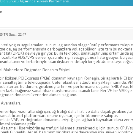
 DPDK: Sunucu Ağlarında Yüksek Performans...
r.
5 TR Saat : 22:47
eri yoğun uygulamaları, sunucu ağlarından olağanüstü performans talep ediy
se de, ağ performansında darboğazlara yol açabiliyor. İşte tam bu noktada 
 Kit (DPDK) devreye giriyor. Bu iki teknoloji, sanallaştırılmış ortamlarda 
e özellikle VDS/VPS server çözümleri için vazgeçilmez hale geliyor. Bu yaz
 avantajlarını ve birbirleriyle olan ilişkilerini detaylı bir şekilde inceleyeceğiz.
al Makinelere Doğrudan Donanım Erişimi
bir fiziksel PCI Express (PCIe) donanım kaynağını (örneğin, bir ağ kartı NIC)
r sanallaştırma teknolojisidir. Geleneksel sanallaştırma yaklaşımlarında, VM\'l
 yol izlerler. Bu durum, gecikmeyi artırır ve performansı düşürür. SRIOV ise, NI
den fazla bağımsız sanal cihaz oluşturmasına olanak tanır. Her VF, bir VM\'ye
 doğrudan donanım üzerinden akması sağlanır.
Avantajları:
me: Hipervizör atlandığı için, ağ trafiği daha hızlı ve daha düşük gecikmeyle
nansal ticaret platformları, online oyunlar) için kritik öneme sahiptir.
mlilik: VM\'ler doğrudan donanıma eriştiği için, ağ kartı kaynakları daha verim
bilmesi anlamına gelir.
Azaltma: Hipervizörün ağ trafiğini işlemesi gerekmediği için, sunucu CPU\'su 
anlı Güvenlik: Her VF bağımsız bir cihaz gibi davrandığı için, güvenlik politika