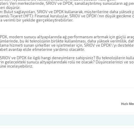
leri: Veri merkezlerinde, SRIOV ve DPDK, sanallaştırılmış sunucuların ağ per
eri düşürür.
im: Bulut sağlayıcıları, SRIOV ve DPDK kullanarak, müşterilerine daha yüksek 
anslı Ticaret (HFT): Finansal kuruluşlar, SRIOV ve DPDK\'nın düşük gecikme öz
ha verimli bir şekilde gerçekleştirebilirler.
DK, modern sunucu altyapılarında ağ performansını artırmak için güçlü araç
mlerinde, bu iki teknolojinin birlikte kullanılması, daha yüksek verimlilik, d
alama hizmeti sunan şirketler ve işletmeler için, SRIOV ve DPDK\'yı destekl
bet avantajı elde etmelerine yardımcı olacaktır.
 SRIOV ve DPDK ile ilgili hangi deneyimlere sahipsiniz? Bu teknolojilerin kulla
rin gelecekteki sunucu altyapılarındaki rolü ne olacak? Düşüncelerinizi ve s
ne inceleyebiliriz.
Hızlı M