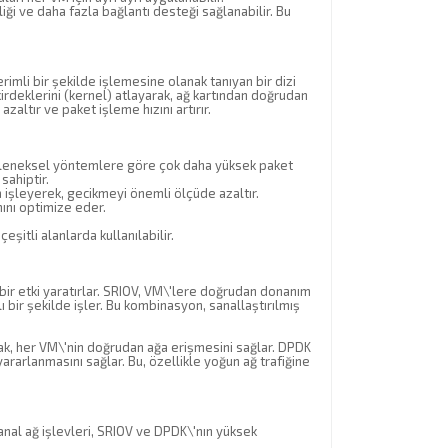
ği ve daha fazla bağlantı desteği sağlanabilir. Bu
erimli bir şekilde işlemesine olanak tanıyan bir dizi
irdeklerini (kernel) atlayarak, ağ kartından doğrudan
zaltır ve paket işleme hızını artırır.
geleneksel yöntemlere göre çok daha yüksek paket
sahiptir.
a işleyerek, gecikmeyi önemli ölçüde azaltır.
ını optimize eder.
şitli alanlarda kullanılabilir.
ik bir etki yaratırlar. SRIOV, VM\'lere doğrudan donanım
 bir şekilde işler. Bu kombinasyon, sanallaştırılmış
ak, her VM\'nin doğrudan ağa erişmesini sağlar. DPDK
yararlanmasını sağlar. Bu, özellikle yoğun ağ trafiğine
sanal ağ işlevleri, SRIOV ve DPDK\'nın yüksek