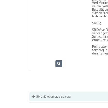
Veri Merkez
ve maliyetl
Bulut Biliş
Yüksek Frek
hızlı ve da
Sonuç
SRIOV ve DP
server çözü
Sunucu kir
etmek, reka
Peki sizler
teknolojile
derinlemesi
Görüntüleyenler:
2 Ziyaretçi