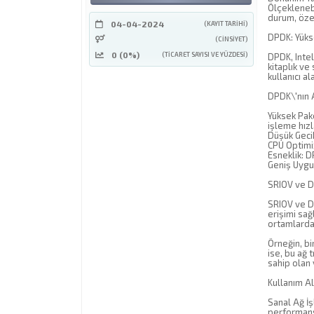
Ölçeklenebi
durum, özel
04-04-2024
(KAYIT TARIHI)
DPDK: Yüks
(CINSIYET)
0 (0%)
(TICARET SAYISI VE YÜZDESI)
DPDK, Intel
kitaplık ve
kullanıcı a
DPDK\'nın A
Yüksek Pak
işleme hızl
Düşük Gecik
CPU Optimiz
Esneklik: D
Geniş Uygul
SRIOV ve D
SRIOV ve DP
erişimi sağ
ortamlarda 
Örneğin, bi
ise, bu ağ 
sahip olan
Kullanım Al
Sanal Ağ İş
performansı