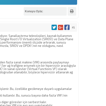
Konuyu Oyla:
#1
or. Sanallaştırma teknolojileri, kaynak kullanımını
Single Root I/O Virtualization (SRIOV) ve Data Plane
ağ performansını önemli ölçüde artırarak, sunucu
ımızda, SRIOV ve DPDK\'nın ne olduğunu, nasıl
 birden fazla sanal makine (VM) arasında paylaşmayı
er ağ trafiğine erişmek için bir hipervizör aracılığıyla
C\'in sanal işlevler (Virtual Functions VF) olarak
 doğrudan atanabilir, böylece hipervizör atlanarak ağ
 işlenir. Bu, özellikle gecikmeye duyarlı uygulamalar
li kullanılır. Bu, sunucu başına daha fazla VM\'nin
diğer görevler için serbest kalır.
ları her VM için ayrı ayrı uygulanabilir.