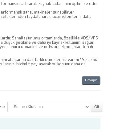
formansını artırarak, kaynak kullanımını optimize eder
performanslı sanal makineler sunabilirler.
elliklerinden faydalanarak, ticari işlemlerini daha
lardır. Sanallaştırılmış ortamlarda, özellikle VDS/VPS
aha düşük gecikme ve daha iyi kaynak kullanımı sağlar.
eyen sunucu donanımı ve network ekipmanları tercih
nım alanlarına dair farklı örnekleriniz var mı? Sizce bu
orularınızı bizimle paylaşarak bu konuyu daha da
Cevapla
enü: