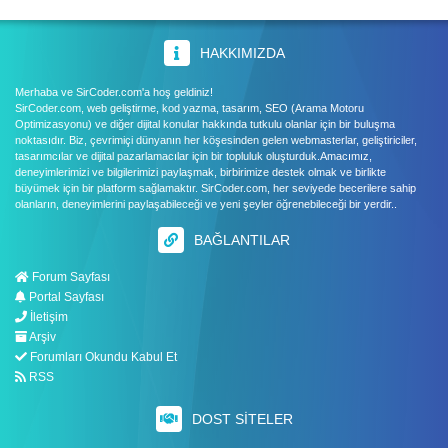
HAKKIMIZDA
Merhaba ve SirCoder.com'a hoş geldiniz!
SirCoder.com, web geliştirme, kod yazma, tasarım, SEO (Arama Motoru
Optimizasyonu) ve diğer dijital konular hakkında tutkulu olanlar için bir buluşma
noktasıdır. Biz, çevrimiçi dünyanın her köşesinden gelen webmasterlar, geliştiriciler,
tasarımcılar ve dijital pazarlamacılar için bir topluluk oluşturduk.Amacımız,
deneyimlerimizi ve bilgilerimizi paylaşmak, birbirimize destek olmak ve birlikte
büyümek için bir platform sağlamaktır. SirCoder.com, her seviyede becerilere sahip
olanların, deneyimlerini paylaşabileceği ve yeni şeyler öğrenebileceği bir yerdir..
BAĞLANTILAR
Forum Sayfası
Portal Sayfası
İletişim
Arşiv
Forumları Okundu Kabul Et
RSS
DOST SITELER