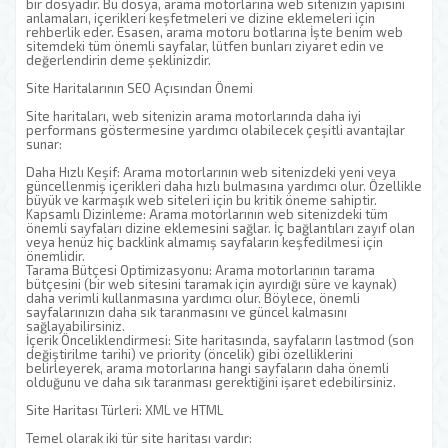
bir dosyadır. Bu dosya, arama motorlarına web sitenizin yapısını
anlamaları, içerikleri keşfetmeleri ve dizine eklemeleri için
rehberlik eder. Esasen, arama motoru botlarına İşte benim web
sitemdeki tüm önemli sayfalar, lütfen bunları ziyaret edin ve
değerlendirin deme şeklinizdir.
Site Haritalarının SEO Açısından Önemi
Site haritaları, web sitenizin arama motorlarında daha iyi
performans göstermesine yardımcı olabilecek çeşitli avantajlar
sunar:
Daha Hızlı Keşif: Arama motorlarının web sitenizdeki yeni veya
güncellenmiş içerikleri daha hızlı bulmasına yardımcı olur. Özellikle
büyük ve karmaşık web siteleri için bu kritik öneme sahiptir.
Kapsamlı Dizinleme: Arama motorlarının web sitenizdeki tüm
önemli sayfaları dizine eklemesini sağlar. İç bağlantıları zayıf olan
veya henüz hiç backlink almamış sayfaların keşfedilmesi için
önemlidir.
Tarama Bütçesi Optimizasyonu: Arama motorlarının tarama
bütçesini (bir web sitesini taramak için ayırdığı süre ve kaynak)
daha verimli kullanmasına yardımcı olur. Böylece, önemli
sayfalarınızın daha sık taranmasını ve güncel kalmasını
sağlayabilirsiniz.
İçerik Önceliklendirmesi: Site haritasında, sayfaların lastmod (son
değiştirilme tarihi) ve priority (öncelik) gibi özelliklerini
belirleyerek, arama motorlarına hangi sayfaların daha önemli
olduğunu ve daha sık taranması gerektiğini işaret edebilirsiniz.
Site Haritası Türleri: XML ve HTML
Temel olarak iki tür site haritası vardır: