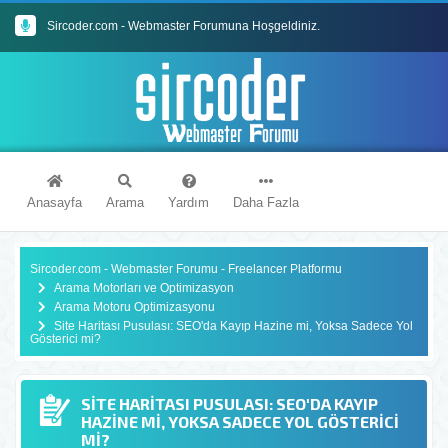
Sircoder.com - Webmaster Forumuna Hoşgeldiniz.
Sircoder.com Webmaster Forumu Kuralları
Anasayfa
Arama
Yardım
Daha Fazla
Sircoder.com - Webmaster Forumu - Freelancer Platformu
Arama Motorları ve Optimizasyon
Arama Motoru Optimizasyonu
Site Haritası Pusulası: SEO'da Kayıp Hazine mi, Yoksa Sadece Yol
Gösterici mi?
SITE HARITASI PUSULASI: SEO'DA KAYIP
HAZINE MI, YOKSA SADECE YOL GÖSTERICI
MI?