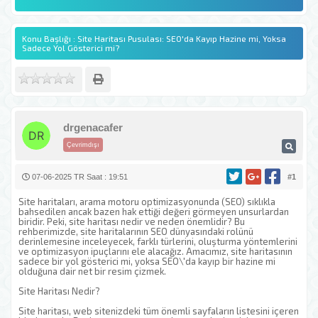
Konu Başlığı : Site Haritası Pusulası: SEO'da Kayıp Hazine mi, Yoksa
Sadece Yol Gösterici mi?
drgenacafer
Çevrimdışı
07-06-2025 TR Saat : 19:51
#1
Site haritaları, arama motoru optimizasyonunda (SEO) sıklıkla
bahsedilen ancak bazen hak ettiği değeri görmeyen unsurlardan
biridir. Peki, site haritası nedir ve neden önemlidir? Bu
rehberimizde, site haritalarının SEO dünyasındaki rolünü
derinlemesine inceleyecek, farklı türlerini, oluşturma yöntemlerini
ve optimizasyon ipuçlarını ele alacağız. Amacımız, site haritasının
sadece bir yol gösterici mi, yoksa SEO\'da kayıp bir hazine mi
olduğuna dair net bir resim çizmek.
Site Haritası Nedir?
Site haritası, web sitenizdeki tüm önemli sayfaların listesini içeren