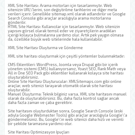
XML Site Haritası: Arama motorları için tasarlanmıştır. Web
sitenizin URL\'lerini, son değiştirilme tarihlerini ve diğer meta
verileri içerir. Genellikle sitemap.xml olarak adlandırılır ve Google
Search Console gibi araçlar aracılığıyla arama motorlarına
gönderilir.
HTML Site Haritası: Kullanıcılar için tasarlanmıştır. Web sitenizin
yapısını görsel olarak temsil eder ve ziyaretçilerin aradıkları
içeriği kolayca bulmalarına yardımcı olur. Artık pek yaygın olmasa
da, özellikle büyük web sitelerinde hala kullanılabilir.
XML Site Haritası Oluşturma ve Gönderme
XML site haritası oluşturmak için çeşitli yöntemler bulunmaktadır:
CMS Eklentileri: WordPress, Joomla veya Drupal gibi bir içerik
yönetim sistemi (CMS) kullanıyorsanız, Yoast SEO, Rank Math veya
All in One SEO Pack gibi eklentiler kullanarak kolayca site haritası
oluşturabilirsiniz.
Online Site Haritası Oluşturucular: XMLSitemaps.com gibi online
araçlar, web sitenizi tarayarak otomatik olarak site haritası
oluşturabilir.
Manuel Oluşturma: Teknik bilginiz varsa, XML site haritasını manuel
olarak da oluşturabilirsiniz. Bu, daha fazla kontrol sağlar ancak
daha fazla zaman ve çaba gerektirir.
Site haritasını oluşturduktan sonra, Google Search Console (eski
adıyla Google Webmaster Tools) gibi araçlar aracılığıyla Google\'a
göndermelisiniz. Bu, Google\'ın web sitenizi daha hızlı ve verimli
bir şekilde taramasına yardımcı olur.
Site Haritası Optimizasyon İpuçları