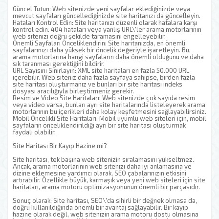
Güncel Tutun: Web sitenizde yeni sayfalar eklediğinizde veya
mevcut sayfaları güncellediğinizde site haritanızı da güncelleyin.
Hataları Kontrol Edin: Site haritanızı düzenli olarak hatalara karşı
kontrol edin. 404 hataları veya yanlış URL\'ler arama motorlarının
web sitenizi doğru şekilde taramasını engelleyebilir.
Önemli Sayfaları Önceliklendirin: Site haritanızda, en önemli
sayfalarınızı daha yüksek bir öncelik değeriyle işaretleyin. Bu,
arama motorlarına hangi sayfaların daha önemli olduğunu ve daha
sık taranması gerektiğini bildirir.
URL Sayısını Sınırlayın: XML site haritaları en fazla 50.000 URL
içerebilir. Web siteniz daha fazla sayfaya sahipse, birden fazla
site haritası oluşturmanız ve bunları bir site haritası indeks
dosyası aracılığıyla birleştirmeniz gerekir.
Resim ve Video Site Haritaları: Web sitenizde çok sayıda resim
veya video varsa, bunları ayrı site haritalarında listeleyerek arama
motorlarının bu içerikleri daha kolay keşfetmesini sağlayabilirsiniz.
Mobil Öncelikli Site Haritaları: Mobil uyumlu web siteleri için, mobil
sayfaların önceliklendirildiği ayrı bir site haritası oluşturmak
faydalı olabilir.
Site Haritası Bir Kayıp Hazine mi?
Site haritası, tek başına web sitenizin sıralamasını yükseltmez.
Ancak, arama motorlarının web sitenizi daha iyi anlamasına ve
dizine eklemesine yardımcı olarak, SEO çabalarınızın etkisini
artırabilir. Özellikle büyük, karmaşık veya yeni web siteleri için site
haritaları, arama motoru optimizasyonunun önemli bir parçasıdır.
Sonuç olarak: Site haritası, SEO\'da sihirli bir değnek olmasa da,
doğru kullanıldığında önemli bir avantaj sağlayabilir. Bir kayıp
hazine olarak değil, web sitenizin arama motoru dostu olmasına