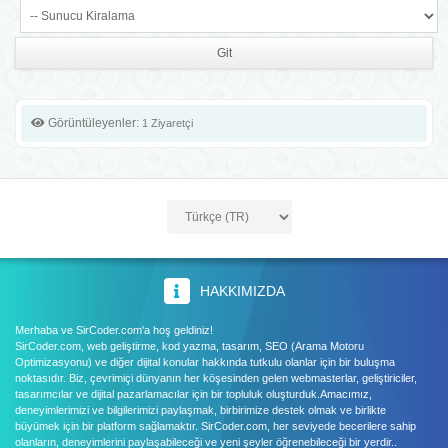
Görüntüleyenler:
1 Ziyaretçi
HAKKIMIZDA
Merhaba ve SirCoder.com'a hoş geldiniz!
SirCoder.com, web geliştirme, kod yazma, tasarım, SEO (Arama Motoru
Optimizasyonu) ve diğer dijital konular hakkında tutkulu olanlar için bir buluşma
noktasıdır. Biz, çevrimiçi dünyanın her köşesinden gelen webmasterlar, geliştiriciler,
tasarımcılar ve dijital pazarlamacılar için bir topluluk oluşturduk.Amacımız,
deneyimlerimizi ve bilgilerimizi paylaşmak, birbirimize destek olmak ve birlikte
büyümek için bir platform sağlamaktır. SirCoder.com, her seviyede becerilere sahip
olanların, deneyimlerini paylaşabileceği ve yeni şeyler öğrenebileceği bir yerdir..