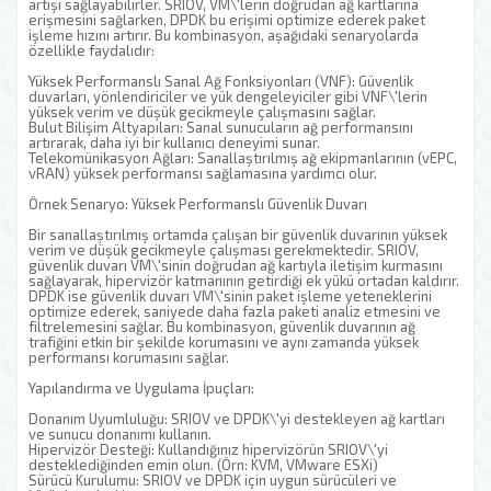
artışı sağlayabilirler. SRIOV, VM\'lerin doğrudan ağ kartlarına
erişmesini sağlarken, DPDK bu erişimi optimize ederek paket
işleme hızını artırır. Bu kombinasyon, aşağıdaki senaryolarda
özellikle faydalıdır:
Yüksek Performanslı Sanal Ağ Fonksiyonları (VNF): Güvenlik
duvarları, yönlendiriciler ve yük dengeleyiciler gibi VNF\'lerin
yüksek verim ve düşük gecikmeyle çalışmasını sağlar.
Bulut Bilişim Altyapıları: Sanal sunucuların ağ performansını
artırarak, daha iyi bir kullanıcı deneyimi sunar.
Telekomünikasyon Ağları: Sanallaştırılmış ağ ekipmanlarının (vEPC,
vRAN) yüksek performansı sağlamasına yardımcı olur.
Örnek Senaryo: Yüksek Performanslı Güvenlik Duvarı
Bir sanallaştırılmış ortamda çalışan bir güvenlik duvarının yüksek
verim ve düşük gecikmeyle çalışması gerekmektedir. SRIOV,
güvenlik duvarı VM\'sinin doğrudan ağ kartıyla iletişim kurmasını
sağlayarak, hipervizör katmanının getirdiği ek yükü ortadan kaldırır.
DPDK ise güvenlik duvarı VM\'sinin paket işleme yeteneklerini
optimize ederek, saniyede daha fazla paketi analiz etmesini ve
filtrelemesini sağlar. Bu kombinasyon, güvenlik duvarının ağ
trafiğini etkin bir şekilde korumasını ve aynı zamanda yüksek
performansı korumasını sağlar.
Yapılandırma ve Uygulama İpuçları:
Donanım Uyumluluğu: SRIOV ve DPDK\'yi destekleyen ağ kartları
ve sunucu donanımı kullanın.
Hipervizör Desteği: Kullandığınız hipervizörün SRIOV\'yi
desteklediğinden emin olun. (Örn: KVM, VMware ESXi)
Sürücü Kurulumu: SRIOV ve DPDK için uygun sürücüleri ve