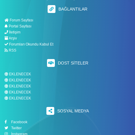
BAĞLANTILAR
Forum Sayfası
Portal Sayfası
İletişim
Arşiv
Forumları Okundu Kabul Et
RSS
DOST SITELER
EKLENECEK
EKLENECEK
EKLENECEK
EKLENECEK
EKLENECEK
SOSYAL MEDYA
Facebook
Twitter
İnstagram