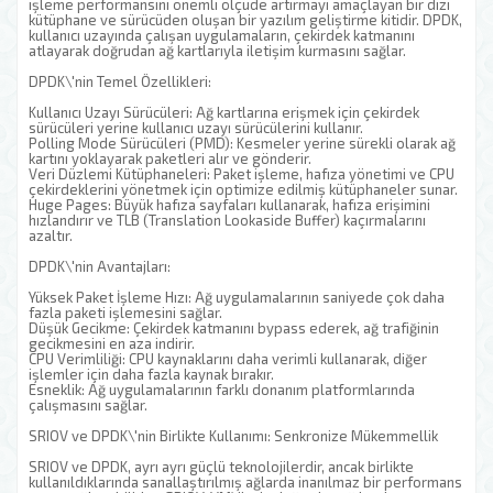
işleme performansını önemli ölçüde artırmayı amaçlayan bir dizi
kütüphane ve sürücüden oluşan bir yazılım geliştirme kitidir. DPDK,
kullanıcı uzayında çalışan uygulamaların, çekirdek katmanını
atlayarak doğrudan ağ kartlarıyla iletişim kurmasını sağlar.
DPDK\'nin Temel Özellikleri:
Kullanıcı Uzayı Sürücüleri: Ağ kartlarına erişmek için çekirdek
sürücüleri yerine kullanıcı uzayı sürücülerini kullanır.
Polling Mode Sürücüleri (PMD): Kesmeler yerine sürekli olarak ağ
kartını yoklayarak paketleri alır ve gönderir.
Veri Düzlemi Kütüphaneleri: Paket işleme, hafıza yönetimi ve CPU
çekirdeklerini yönetmek için optimize edilmiş kütüphaneler sunar.
Huge Pages: Büyük hafıza sayfaları kullanarak, hafıza erişimini
hızlandırır ve TLB (Translation Lookaside Buffer) kaçırmalarını
azaltır.
DPDK\'nin Avantajları:
Yüksek Paket İşleme Hızı: Ağ uygulamalarının saniyede çok daha
fazla paketi işlemesini sağlar.
Düşük Gecikme: Çekirdek katmanını bypass ederek, ağ trafiğinin
gecikmesini en aza indirir.
CPU Verimliliği: CPU kaynaklarını daha verimli kullanarak, diğer
işlemler için daha fazla kaynak bırakır.
Esneklik: Ağ uygulamalarının farklı donanım platformlarında
çalışmasını sağlar.
SRIOV ve DPDK\'nin Birlikte Kullanımı: Senkronize Mükemmellik
SRIOV ve DPDK, ayrı ayrı güçlü teknolojilerdir, ancak birlikte
kullanıldıklarında sanallaştırılmış ağlarda inanılmaz bir performans