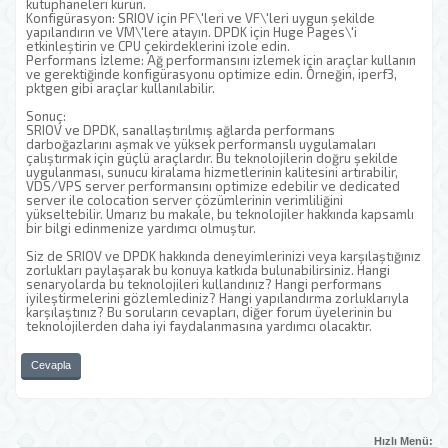
kütüphaneleri kurun.
Konfigürasyon: SRIOV için PF\'leri ve VF\'leri uygun şekilde
yapılandırın ve VM\'lere atayın. DPDK için Huge Pages\'i
etkinleştirin ve CPU çekirdeklerini izole edin.
Performans İzleme: Ağ performansını izlemek için araçlar kullanın
ve gerektiğinde konfigürasyonu optimize edin. Örneğin, iperf3,
pktgen gibi araçlar kullanılabilir.
Sonuç:
SRIOV ve DPDK, sanallaştırılmış ağlarda performans
darboğazlarını aşmak ve yüksek performanslı uygulamaları
çalıştırmak için güçlü araçlardır. Bu teknolojilerin doğru şekilde
uygulanması, sunucu kiralama hizmetlerinin kalitesini artırabilir,
VDS/VPS server performansını optimize edebilir ve dedicated
server ile colocation server çözümlerinin verimliliğini
yükseltebilir. Umarız bu makale, bu teknolojiler hakkında kapsamlı
bir bilgi edinmenize yardımcı olmuştur.
Siz de SRIOV ve DPDK hakkında deneyimlerinizi veya karşılaştığınız
zorlukları paylaşarak bu konuya katkıda bulunabilirsiniz. Hangi
senaryolarda bu teknolojileri kullandınız? Hangi performans
iyileştirmelerini gözlemlediniz? Hangi yapılandırma zorluklarıyla
karşılaştınız? Bu soruların cevapları, diğer forum üyelerinin bu
teknolojilerden daha iyi faydalanmasına yardımcı olacaktır.
Cevapla
Hızlı Menü: