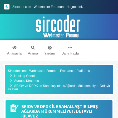
Sircoder.com Webmaster Forumu Kuralları
Sircoder.com - Webmaster Forumuna Hoşgeldiniz.
Anasayfa
Arama
Yardım
Daha Fazla
Sircoder.com - Webmaster Forumu - Freelancer Platformu
Hosting Genel
Sunucu Kiralama
SRIOV ve DPDK ile Sanallaştırılmış Ağlarda Mükemmeliyet: Detaylı
Kılavuz
SRIOV VE DPDK ILE SANALLAŞTIRILMIŞ
AĞLARDA MÜKEMMELIYET: DETAYLI
KILAVUZ