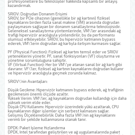
profesyonellere bu teknolojiler hakkında kapsamlı bir anlayış
kazandırmak.
SRIOV: Doğrudan Donanım Erişimi
SRIOV, bir PCIe cihazının (genellikle bir ağ kartının) fiziksel
kaynaklarını birden fazla sanal makine (VM) arasında doğrudan
paylaşmasını sağlayan bir donanım sanallaştırma teknolojisidir.
Geleneksel sanallaştırma yöntemlerinde, VM\'ler arasındaki ağ
trafiği hipervizör aracılığıyla yönlendirilir, bu da performansı
olumsuz etkileyebilir. SRIOV, bu hipervizör katmanını bypass
ederek, VM\'lerin doğrudan ağ kartıyla iletişim kurmasını sağlar.
PF (Physical Function): Fiziksel ağ kartını temsil eder ve SRIOV
yeteneklerini yönetir. PF, sanal fonksiyonları (VF) oluşturma ve
yönetme sorumluluğuna sahiptir.
VF (Virtual Function): Her bir VM\'ye atanan sanal bir ağ kartı gibi
davranır. VF\'ler, fiziksel ağ kartının kaynaklarını doğrudan kullanır
ve hipervizör aracılığıyla geçmek zorunda kalmaz.
SRIOV\'nin Avantajları:
Düşük Gecikme: Hipervizör katmanını bypass ederek, ağ trafiğinin
gecikmesini önemli ölçüde azaltır.
Yüksek Verim: VM\'ler, ağ kaynaklarını doğrudan kullandığı için daha
yüksek verim elde eder.
Düşük CPU Kullanımı: Hipervizör üzerindeki yükü azaltarak, CPU
kaynaklarının diğer işlemler için serbest kalmasını sağlar.
Gelişmiş Ölçeklenebilirlik: Daha fazla VM\'nin ağ kaynaklarını
verimli bir şekilde kullanmasına olanak tanır.
DPDK: Paket İşleme Hızlandırma
DPDK, Intel tarafından geliştirilen ve ağ uygulamalarında paket