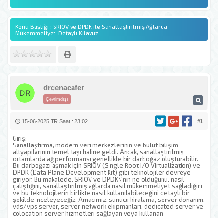
Konu Başlığı : SRIOV ve DPDK ile Sanallaştırılmış Ağlarda
Mükemmeliyet: Detaylı Kılavuz
drgenacafer
Çevrimdışı
15-06-2025 TR Saat : 23:02
#1
Giriş:
Sanallaştırma, modern veri merkezlerinin ve bulut bilişim
altyapılarının temel taşı haline geldi. Ancak, sanallaştırılmış
ortamlarda ağ performansı genellikle bir darboğaz oluşturabilir.
Bu darboğazı aşmak için SRIOV (Single Root I/O Virtualization) ve
DPDK (Data Plane Development Kit) gibi teknolojiler devreye
giriyor. Bu makalede, SRIOV ve DPDK\'nin ne olduğunu, nasıl
çalıştığını, sanallaştırılmış ağlarda nasıl mükemmeliyet sağladığını
ve bu teknolojilerin birlikte nasıl kullanılabileceğini detaylı bir
şekilde inceleyeceğiz. Amacımız, sunucu kiralama, server donanım,
vds/vps server, server network ekipmanları, dedicated server ve
colocation server hizmetleri sağlayan veya kullanan