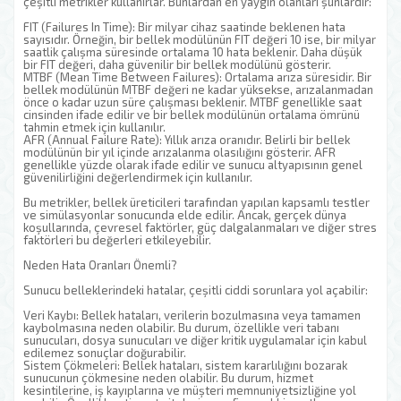
çeşitli metrikler kullanırlar. Bunlardan en yaygın olanları şunlardır:
FIT (Failures In Time): Bir milyar cihaz saatinde beklenen hata
sayısıdır. Örneğin, bir bellek modülünün FIT değeri 10 ise, bir milyar
saatlik çalışma süresinde ortalama 10 hata beklenir. Daha düşük
bir FIT değeri, daha güvenilir bir bellek modülünü gösterir.
MTBF (Mean Time Between Failures): Ortalama arıza süresidir. Bir
bellek modülünün MTBF değeri ne kadar yüksekse, arızalanmadan
önce o kadar uzun süre çalışması beklenir. MTBF genellikle saat
cinsinden ifade edilir ve bir bellek modülünün ortalama ömrünü
tahmin etmek için kullanılır.
AFR (Annual Failure Rate): Yıllık arıza oranıdır. Belirli bir bellek
modülünün bir yıl içinde arızalanma olasılığını gösterir. AFR
genellikle yüzde olarak ifade edilir ve sunucu altyapısının genel
güvenilirliğini değerlendirmek için kullanılır.
Bu metrikler, bellek üreticileri tarafından yapılan kapsamlı testler
ve simülasyonlar sonucunda elde edilir. Ancak, gerçek dünya
koşullarında, çevresel faktörler, güç dalgalanmaları ve diğer stres
faktörleri bu değerleri etkileyebilir.
Neden Hata Oranları Önemli?
Sunucu belleklerindeki hatalar, çeşitli ciddi sorunlara yol açabilir:
Veri Kaybı: Bellek hataları, verilerin bozulmasına veya tamamen
kaybolmasına neden olabilir. Bu durum, özellikle veri tabanı
sunucuları, dosya sunucuları ve diğer kritik uygulamalar için kabul
edilemez sonuçlar doğurabilir.
Sistem Çökmeleri: Bellek hataları, sistem kararlılığını bozarak
sunucunun çökmesine neden olabilir. Bu durum, hizmet
kesintilerine, iş kayıplarına ve müşteri memnuniyetsizliğine yol