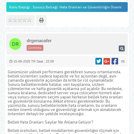
Konu Başlığı : Sunucu Belleği: Hata Oranları ve Güvenilirliğin Önemi
drgenacafer
Çevrimdışı
15-06-2025 TR Saat : 22:58
#1
Günümüzün yüksek performans gerektiren sunucu ortamlarında,
bellek sistemleri sadece kapasite ve hız açısından değil, aynı
zamanda güvenilirlik açısından da kritik bir rol oynamaktadır.
Sunucu belleklerindeki hatalar, veri kayıplarına, sistem
çökmelerine ve hatta güvenlik açıklarına yol açabilir. Bu nedenle,
sunucu kiralama, dedicated server veya colocation hizmeti alan
veya sunucu donanımı seçimi yapan herkesin bellek hata oranları
ve güvenilirlik konularına dikkat etmesi gerekmektedir. Bu
yazımızda, sunucu belleklerindeki hata oranlarını, bu oranların
neden önemli olduğunu ve güvenilirliği artırmak için alınabilecek
önlemleri detaylı bir şekilde inceleyeceğiz.
Bellek Hata Oranları: Sayılar Ne Anlama Geliyor?
Bellek üreticileri, bellek modüllerinin güvenilirliğini ölçmek için