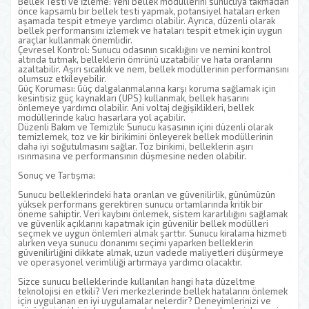
Bellek Testi ve İzleme: Yeni bellek modüllerini sunucuya takmadan
önce kapsamlı bir bellek testi yapmak, potansiyel hataları erken
aşamada tespit etmeye yardımcı olabilir. Ayrıca, düzenli olarak
bellek performansını izlemek ve hataları tespit etmek için uygun
araçlar kullanmak önemlidir.
Çevresel Kontrol: Sunucu odasının sıcaklığını ve nemini kontrol
altında tutmak, belleklerin ömrünü uzatabilir ve hata oranlarını
azaltabilir. Aşırı sıcaklık ve nem, bellek modüllerinin performansını
olumsuz etkileyebilir.
Güç Koruması: Güç dalgalanmalarına karşı koruma sağlamak için
kesintisiz güç kaynakları (UPS) kullanmak, bellek hasarını
önlemeye yardımcı olabilir. Ani voltaj değişiklikleri, bellek
modüllerinde kalıcı hasarlara yol açabilir.
Düzenli Bakım ve Temizlik: Sunucu kasasının içini düzenli olarak
temizlemek, toz ve kir birikimini önleyerek bellek modüllerinin
daha iyi soğutulmasını sağlar. Toz birikimi, belleklerin aşırı
ısınmasına ve performansının düşmesine neden olabilir.
Sonuç ve Tartışma:
Sunucu belleklerindeki hata oranları ve güvenilirlik, günümüzün
yüksek performans gerektiren sunucu ortamlarında kritik bir
öneme sahiptir. Veri kaybını önlemek, sistem kararlılığını sağlamak
ve güvenlik açıklarını kapatmak için güvenilir bellek modülleri
seçmek ve uygun önlemleri almak şarttır. Sunucu kiralama hizmeti
alırken veya sunucu donanımı seçimi yaparken belleklerin
güvenilirliğini dikkate almak, uzun vadede maliyetleri düşürmeye
ve operasyonel verimliliği artırmaya yardımcı olacaktır.
Sizce sunucu belleklerinde kullanılan hangi hata düzeltme
teknolojisi en etkili? Veri merkezlerinde bellek hatalarını önlemek
için uygulanan en iyi uygulamalar nelerdir? Deneyimlerinizi ve