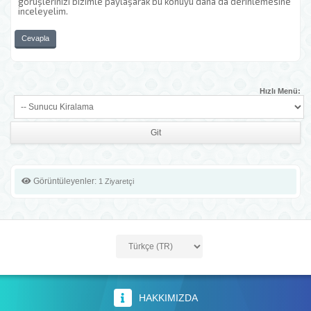
görüşlerinizi bizimle paylaşarak bu konuyu daha da derinlemesine
inceleyelim.
Cevapla
Hızlı Menü:
Görüntüleyenler:
1 Ziyaretçi
HAKKIMIZDA