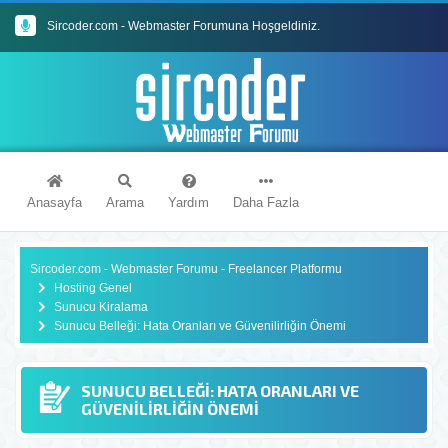
Sircoder.com - Webmaster Forumuna Hoşgeldiniz.
Sircoder.com Webmaster Forumu Kuralları
Anasayfa
Arama
Yardım
Daha Fazla
Sircoder.com - Webmaster Forumu - Freelancer Platformu
Hosting Genel
Sunucu Kiralama
Sunucu Belleği: Hata Oranları ve Güvenilirliğin Önemi
SUNUCU BELLEĞI: HATA ORANLARI VE
GÜVENILIRLIĞIN ÖNEMI