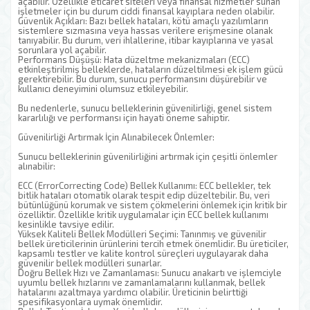
açabilir. Özellikle eticaret siteleri veya finansal hizmetler sunan
işletmeler için bu durum ciddi finansal kayıplara neden olabilir.
Güvenlik Açıkları: Bazı bellek hataları, kötü amaçlı yazılımların
sistemlere sızmasına veya hassas verilere erişmesine olanak
tanıyabilir. Bu durum, veri ihlallerine, itibar kayıplarına ve yasal
sorunlara yol açabilir.
Performans Düşüşü: Hata düzeltme mekanizmaları (ECC)
etkinleştirilmiş belleklerde, hataların düzeltilmesi ek işlem gücü
gerektirebilir. Bu durum, sunucu performansını düşürebilir ve
kullanıcı deneyimini olumsuz etkileyebilir.
Bu nedenlerle, sunucu belleklerinin güvenilirliği, genel sistem
kararlılığı ve performansı için hayati öneme sahiptir.
Güvenilirliği Artırmak İçin Alınabilecek Önlemler:
Sunucu belleklerinin güvenilirliğini artırmak için çeşitli önlemler
alınabilir:
ECC (ErrorCorrecting Code) Bellek Kullanımı: ECC bellekler, tek
bitlik hataları otomatik olarak tespit edip düzeltebilir. Bu, veri
bütünlüğünü korumak ve sistem çökmelerini önlemek için kritik bir
özelliktir. Özellikle kritik uygulamalar için ECC bellek kullanımı
kesinlikle tavsiye edilir.
Yüksek Kaliteli Bellek Modülleri Seçimi: Tanınmış ve güvenilir
bellek üreticilerinin ürünlerini tercih etmek önemlidir. Bu üreticiler,
kapsamlı testler ve kalite kontrol süreçleri uygulayarak daha
güvenilir bellek modülleri sunarlar.
Doğru Bellek Hızı ve Zamanlaması: Sunucu anakartı ve işlemciyle
uyumlu bellek hızlarını ve zamanlamalarını kullanmak, bellek
hatalarını azaltmaya yardımcı olabilir. Üreticinin belirttiği
spesifikasyonlara uymak önemlidir.