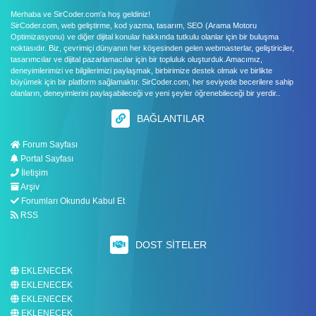
Merhaba ve SirCoder.com'a hoş geldiniz!
SirCoder.com, web geliştirme, kod yazma, tasarım, SEO (Arama Motoru
Optimizasyonu) ve diğer dijital konular hakkında tutkulu olanlar için bir buluşma
noktasıdır. Biz, çevrimiçi dünyanın her köşesinden gelen webmasterlar, geliştiriciler,
tasarımcılar ve dijital pazarlamacılar için bir topluluk oluşturduk.Amacımız,
deneyimlerimizi ve bilgilerimizi paylaşmak, birbirimize destek olmak ve birlikte
büyümek için bir platform sağlamaktır. SirCoder.com, her seviyede becerilere sahip
olanların, deneyimlerini paylaşabileceği ve yeni şeyler öğrenebileceği bir yerdir..
BAĞLANTILAR
Forum Sayfası
Portal Sayfası
İletişim
Arşiv
Forumları Okundu Kabul Et
RSS
DOST SITELER
EKLENECEK
EKLENECEK
EKLENECEK
EKLENECEK