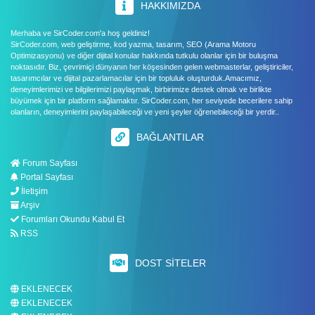
HAKKIMIZDA
Merhaba ve SirCoder.com'a hoş geldiniz!
SirCoder.com, web geliştirme, kod yazma, tasarım, SEO (Arama Motoru
Optimizasyonu) ve diğer dijital konular hakkında tutkulu olanlar için bir buluşma
noktasıdır. Biz, çevrimiçi dünyanın her köşesinden gelen webmasterlar, geliştiriciler,
tasarımcılar ve dijital pazarlamacılar için bir topluluk oluşturduk.Amacımız,
deneyimlerimizi ve bilgilerimizi paylaşmak, birbirimize destek olmak ve birlikte
büyümek için bir platform sağlamaktır. SirCoder.com, her seviyede becerilere sahip
olanların, deneyimlerini paylaşabileceği ve yeni şeyler öğrenebileceği bir yerdir..
BAĞLANTILAR
Forum Sayfası
Portal Sayfası
İletişim
Arşiv
Forumları Okundu Kabul Et
RSS
DOST SITELER
EKLENECEK
EKLENECEK