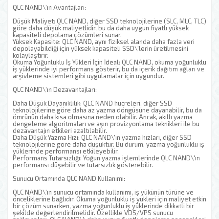
QLC NAND\'ın Avantajları:
Düşük Maliyet: QLC NAND, diğer SSD teknolojilerine (SLC, MLC, TLC)
göre daha düşük maliyetlidir, bu da daha uygun fiyatlı yüksek
kapasiteli depolama çözümleri sunar.
Yüksek Kapasite: QLC NAND, aynı fiziksel alanda daha fazla veri
depolayabildiği için yüksek kapasiteli SSD\'lerin üretilmesini
kolaylaştırır.
Okuma Yoğunluklu İş Yükleri İçin İdeal: QLC NAND, okuma yoğunluklu
iş yüklerinde iyi performans gösterir, bu da içerik dağıtım ağları ve
arşivleme sistemleri gibi uygulamalar için uygundur.
QLC NAND\'ın Dezavantajları:
Daha Düşük Dayanıklılık: QLC NAND hücreleri, diğer SSD
teknolojilerine göre daha az yazma döngüsüne dayanabilir, bu da
ömrünün daha kısa olmasına neden olabilir. Ancak, akıllı yazma
dengeleme algoritmaları ve aşırı provizyonlama teknikleri ile bu
dezavantajın etkileri azaltılabilir.
Daha Düşük Yazma Hızı: QLC NAND\'ın yazma hızları, diğer SSD
teknolojilerine göre daha düşüktür. Bu durum, yazma yoğunluklu iş
yüklerinde performansı etkileyebilir.
Performans Tutarsızlığı: Yoğun yazma işlemlerinde QLC NAND\'ın
performansı düşebilir ve tutarsızlık gösterebilir.
Sunucu Ortamında QLC NAND Kullanımı:
QLC NAND\'ın sunucu ortamında kullanımı, iş yükünün türüne ve
önceliklerine bağlıdır. Okuma yoğunluklu iş yükleri için maliyet etkin
bir çözüm sunarken, yazma yoğunluklu iş yüklerinde dikkatli bir
şekilde değerlendirilmelidir. Özellikle VDS/VPS sunucu