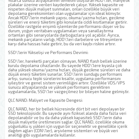
Yıllarca sunucu altyapılarının temelini oluşturan HDD\'ler, manyetik
plakalar üzerine verileri kaydederek çalışır. Yüksek kapasite ve
nispeten düşük maliyet sunmaları, onları özellikle büyük veri
depolama gereksinimleri olan uygulamalar için ideal kılmıştır.
Ancak HDD\'lerin mekanik yapısı, okuma/yazma hızları, gecikme
süreleri ve enerji tüketimi gibi konularda ciddi kısıtlamalar getirir.
Özellikle rastgele erişimli işlemlerde performansı düşer ve bu
durum, yoğun veritabanı uygulamaları veya sanallaştırma
ortamları gibi senaryolarda darboğazlara yol açabilir. Ayrıca,
mekanik parçaların varlığı, HDD\'leri darbelere ve titreşimlere
karşı daha hassas hale getirir, bu da veri kaybı riskini artırır.
SSD\'lerin Yükselişi ve Performans Devrimi:
SSD\'ler, hareketli parçaları olmayan, NAND flash bellek üzerine
kurulu depolama cihazlarıdır. Bu sayede HDD\'lere kıyasla çok
daha yüksek okuma/yazma hızları, düşük gecikme süreleri ve daha
düşük enerji tüketimi sunarlar. SSD\'lerin sunduğu performans
artışı, sunucu tepki sürelerini kısaltır, uygulama performansını
iyileştirir ve genel sistem verimliliğini artırır. Özellikle VDS/VPS
sunucu altyapılarında ve yüksek performans gerektiren
uygulamalarda, SSD\'ler vazgeçilmez bir bileşen haline gelmiştir.
QLC NAND: Maliyet ve Kapasite Dengesi:
QLC NAND, her bir bellek hücresinde dört bit veri depolayan bir
SSD teknolojisidir. Bu sayede aynı fiziksel alanda daha fazla veri
depolanabilir ve bu da daha yüksek kapasiteli SSD\'lerin daha
düşük maliyetle üretilmesini sağlar. QLC NAND, özellikle okuma
yoğunluklu iş yükleri için uygun bir seçenektir ve genellikle içerik
dağıtım ağları (CDN\'ler), arşivleme sistemleri ve büyük veri
analitiği gibi uygulamalarda kullanılır.