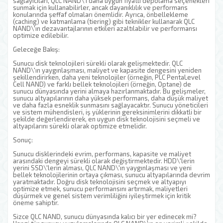
sağlayıcıları, QLC NAND\'ı daha uygun fiyatlı depolama seçenekleri
sunmak için kullanabilirler, ancak dayanıklılık ve performans
konularında şeffaf olmaları önemlidir. Ayrıca, önbellekleme
(caching) ve katmanlama (tiering) gibi teknikler kullanarak QLC
NAND\'ın dezavantajlarının etkileri azaltılabilir ve performansı
optimize edilebilir.
Geleceğe Bakış:
Sunucu disk teknolojileri sürekli olarak gelişmektedir. QLC
NAND\'ın yaygınlaşması, maliyet ve kapasite dengesini yeniden
şekillendirirken, daha yeni teknolojiler (örneğin, PLC PentaLevel
Cell NAND) ve farklı bellek teknolojileri (örneğin, Optane) de
sunucu dünyasında yerini almaya hazırlanmaktadır. Bu gelişmeler,
sunucu altyapılarının daha yüksek performans, daha düşük maliyet
ve daha fazla esneklik sunmasını sağlayacaktır. Sunucu yöneticileri
ve sistem mühendisleri, iş yüklerinin gereksinimlerini dikkatli bir
şekilde değerlendirerek, en uygun disk teknolojisini seçmeli ve
altyapılarını sürekli olarak optimize etmelidir.
Sonuç:
Sunucu disklerindeki evrim, performans, kapasite ve maliyet
arasındaki dengeyi sürekli olarak değiştirmektedir. HDD\'lerin
yerini SSD\'lerin alması, QLC NAND\'ın yaygınlaşması ve yeni
bellek teknolojilerinin ortaya çıkması, sunucu altyapılarında devrim
yaratmaktadır. Doğru disk teknolojisini seçmek ve altyapıyı
optimize etmek, sunucu performansını artırmak, maliyetleri
düşürmek ve genel sistem verimliliğini iyileştirmek için kritik
öneme sahiptir.
Sizce QLC NAND, sunucu dünyasında kalıcı bir yer edinecek mi?