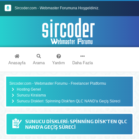
Sircoder.com - Webmaster Forumuna Hoşgeldiniz.
Sircoder.com Webmaster Forumu Kuralları
Anasayfa
Arama
Yardım
Daha Fazla
Sircoder.com - Webmaster Forumu - Freelancer Platformu
Hosting Genel
Sunucu Kiralama
Sunucu Diskleri: Spinning Disk'ten QLC NAND'a Geçiş Süreci
SUNUCU DISKLERI: SPINNING DISK'TEN QLC
NAND'A GEÇIŞ SÜRECI