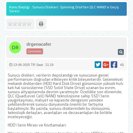
Konu Başlığı : Sunucu Diskleri: Spinning Disk'ten QLC NAND'a Geçiş
Süreci
drgenacafer
Çevrimdışı
13-06-2025 TR Saat : 21:19
#1
Sunucu diskleri, verilerin depolandığı ve sunucunun genel
performansını doğrudan etkileyen kritik bileşenlerdir. Geleneksel
mekanik disklerden (HDD Hard Disk Drive) günümüzün yüksek hızlı
katı hal sürücülerine (SSD Solid State Drive) uzanan bu evrim,
sunucu altyapılarında devrim yaratmıştır. Özellikle son dönemde,
QLC (QuadLevel Cell) NAND teknolojisine sahip SSD\'lerin
yaygınlaşması, maliyet ve kapasite dengesini yeniden
şekillendirerek sunucu dünyasında önemli bir tartışma
başlatmıştır. Bu yazıda, sunucu disklerindeki bu dönüşümü,
teknolojik detayları, avantajları ve dezavantajları ile birlikte
inceleyeceğiz.
HDD\'lerin Mirası ve Kısıtlamaları: