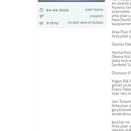
en önemli 
Aşınma Sevi
04-04-2024
(KAYIT TARIHI)
üzerindeki 
arka plan y
(CINSIYET)
Hata Düzelt
0 (0%)
(TICARET SAYISI VE YÜZDESI)
kayıplarını
Arka Plan 
Arka plan 
Olumlu Etki
Yazma Hızla
Okuma Hızla
daha hızlı e
Gecikme Sür
Olumsuz Etk
Yoğun Yük A
genel siste
Enerji Tüke
olan veri m
Veri Tutarlı
Arka plan y
geçilmesine
ancak dosya
İpuçları ve
Arka plan y
dikkate alab