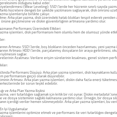
gereksinimi olduğunu kabul eder.
yelendirmesi (Wear Leveling): SSD\'lerde her hücrenin sınırlı sayıda yazma
farklı hücrelere dengeli bir şekilde yazılmasını sağlayarak, disk ömrünü uzat
azma işlemleriyle birlikte çalışır.
me: Arka plan yazma, disk üzerindeki hatalı blokları tespit ederek yeniden at
n önüne geçilmesine ve diskin güvenilirliğinin artmasına yardımcı olur.
Yazmanın Performans Üzerindeki Etkileri
yazma işlemleri, disk performansını hem olumlu hem de olumsuz yönde etkil
ler:
rının Artması: SSD\'lerde, boş blokların önceden hazırlanması, yeni yazma i
rının Artması: HDD\'lerde, parçalanmış dosyaların bir araya getirilmesi, ok
rişilmesini sağlar.
elerinin Azalması: Verilere erişim sürelerinin kısalması, genel sistem perfor
iler:
ltında Performans Düşüşü: Arka plan yazma işlemleri, disk kaynaklarını kullan
m performansını geçici olarak düşürebilir.
timinin Artması: Arka plan yazma işlemleri, diskin daha fazla enerji tüketmesi
erkezlerinde bir sorun teşkil edebilir.
lığı ve Arka Plan Yazma İlişkisi
azma, veri tutarlılığını sağlamak için kritik bir rol oynar. Diskin metadata\'sın
 ve dosya sisteminin sağlıklı kalmasına yardımcı olur. Örneğin, bir dosya si
nın içerdiği veriler hemen silinmeyebilir. Arka plan yazma işlemleri, bu verile
 En İyi Uygulamalar
azma işlemlerini optimize etmek ve performans ile veri tutarlılığını dengelem
ilirsiniz: