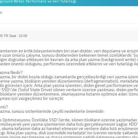
round Write): Performans ve Veri Tutarlılığı
r.
5 TR Saat : 22:08
emlerinin en kritik bileşenlerinden biri olan diskler, veri depolama ve erişi
 ve uzun ömürlü çalışma, sunucu disklerinden beklenen temel özelliklerdir. S
ılığını doğrudan etkileyen bir kavram da arka plan yazma (background write) i
eden önemli olduğunu, performans üzerindeki etkilerini ve veri tutarlılığı ile
Yazma Nedir?
azma, bir diskin boşta olduğu zamanlarda gerçekleştirdiği veri yazma işleml
üzerine yazma, blokların yeniden düzenlenmesi (defragmentation), metadata 
bi görevleri içerir. Arka plan yazma işlemleri, diskin genel performansını ve ve
r SSD\'de (Solid State Drive) silinen verilerin üzerine yazılması, diskin per
) blokların yeniden düzenlenmesi, okumayazma hızlarını optimize eder. Uzma
ışması için vazgeçilmez bir süreçtir.
mli?
yazma, sunucu sistemlerinde çeşitli nedenlerle önemlidir:
Optimizasyonu: Özellikle SSD\'lerde, silinen blokların üzerine yazılmadan y
mizleyerek yeni yazma işlemlerinin daha hızlı gerçekleşmesini sağlar. HDD\'
, okuma kafasının daha az hareket etmesini ve verilere daha hızlı erişilmesini
ılığı: Arka plan yazma, disk üzerindeki metadata\'nın (verinin nerede saklandığ
arının önüne geçilmesine ve dosya sisteminin sağlıklı kalmasına yardımcı olur. 