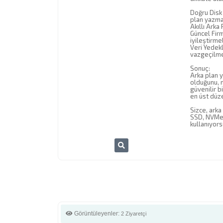
Doğru Disk 
plan yazma 
Akıllı Arka
Güncel Firm
iyileştirme
Veri Yedekl
vazgeçilme
Sonuç:
Arka plan y
olduğunu, n
güvenilir b
en üst düze
Sizce, arka
SSD, NVMe) 
kullanıyor
Görüntüleyenler:
2 Ziyaretçi