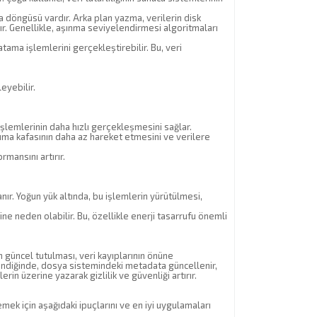
 döngüsü vardır. Arka plan yazma, verilerin disk
ır. Genellikle, aşınma seviyelendirmesi algoritmaları
ama işlemlerini gerçekleştirebilir. Bu, veri
eyebilir.
şlemlerinin daha hızlı gerçekleşmesini sağlar.
uma kafasının daha az hareket etmesini ve verilere
mansını artırır.
ır. Yoğun yük altında, bu işlemlerin yürütülmesi,
ne neden olabilir. Bu, özellikle enerji tasarrufu önemli
ın güncel tutulması, veri kayıplarının önüne
lindiğinde, dosya sistemindeki metadata güncellenir,
rin üzerine yazarak gizlilik ve güvenliği artırır.
ek için aşağıdaki ipuçlarını ve en iyi uygulamaları