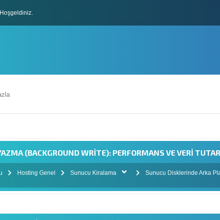
Hoşgeldiniz.
lları
zla
YAZMA (BACKGROUND WRITE): PERFORMANS VE VERI TUTARL
mu
Hosting Genel
Sunucu Kiralama
Sunucu Disklerinde Arka Pl