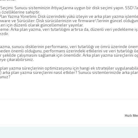
Seçimi: Sunucu sisteminizin ihtiyaçlarına uygun bir disk seçimi yapın. SSD\'
özelliklerine sahiptir.
 Plan Yazma Yönetimi: Disk üzerindeki yükü izleyin ve arka plan yazma işleml
ware ve Sürücüler: Disk sürücülerinizin ve firmware\'lerinin güncel olduğunda
leri için düzenli olarak güncellemeler yayınlar.
eme: Arka plan yazma, veri tutarlılığını artırsa da, düzenli veri yedekleme i
zdir.
azma, sunucu disklerinin performansı, veri tutarlılığı ve ömrü üzerinde önemli 
eden önemli olduğunu, performans üzerindeki etkilerini ve veri tutarlılığı ile 
ir şekilde çalışmasını sağlamak için önemlidir. Arka plan yazma süreçlerini 
ye çıkarabilirsiniz.
 plan yazma süreçlerinin optimizasyonu için hangi ek stratejiler uygulanabilir
arka plan yazma süreçlerini nasıl etkiler? Sunucu sistemlerinizde arka plan
sunuz?
Hızlı M