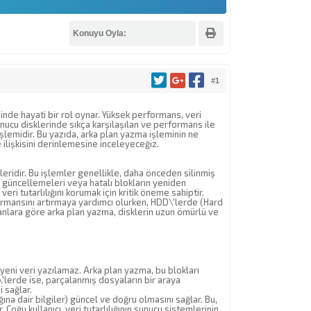
Konuyu Oyla:
#1
minde hayati bir rol oynar. Yüksek performans, veri
unucu disklerinde sıkça karşılaşılan ve performans ile
şlemidir. Bu yazıda, arka plan yazma işleminin ne
 ilişkisini derinlemesine inceleyeceğiz.
eridir. Bu işlemler genellikle, daha önceden silinmiş
güncellemeleri veya hatalı blokların yeniden
ri tutarlılığını korumak için kritik öneme sahiptir.
formansını artırmaya yardımcı olurken, HDD\'lerde (Hard
nlara göre arka plan yazma, disklerin uzun ömürlü ve
eni veri yazılamaz. Arka plan yazma, bu blokları
lerde ise, parçalanmış dosyaların bir araya
 sağlar.
ına dair bilgiler) güncel ve doğru olmasını sağlar. Bu,
Çoğu kullanıcı, veri tutarlılığının sunucu sistemlerinin