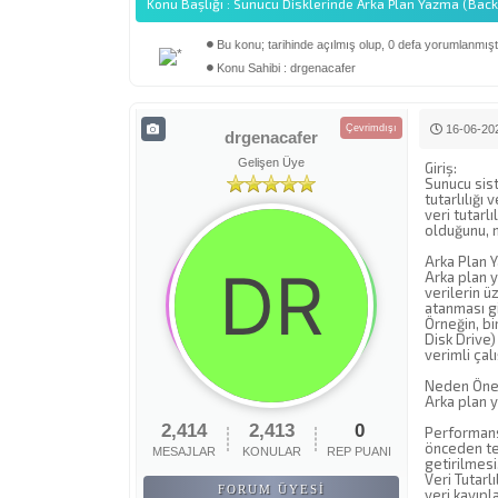
Konu Başlığı : Sunucu Disklerinde Arka Plan Yazma (Backg
Bu konu; tarihinde açılmış olup, 0 defa yorumlanmıştı
Derecelendirme: 0/5 - 0 oy
1
2
3
4
5
Konu Sahibi : drgenacafer
Çevrimdışı
16-06-202
drgenacafer
Gelişen Üye
Giriş:
Sunucu sist
tutarlılığı
veri tutarl
olduğunu, n
Arka Plan 
Arka plan y
verilerin 
atanması gi
Örneğin, bi
Disk Drive
verimli çal
Neden Öne
Arka plan 
2,414
2,413
0
Performans 
önceden te
MESAJLAR
KONULAR
REP PUANI
getirilmesi
Veri Tutarl
FORUM ÜYESI
veri kayıpl