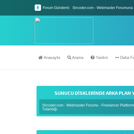
Forum Gündemi:
Sircoder.com - Webmaster Forumuna 
Sircoder.com Webmaster Forumu Kura
Anasayfa
Arama
Yardım
Daha Fa
SUNUCU DISKLERINDE ARKA PLAN 
Sircoder.com - Webmaster Forumu - Freelancer Platfor
Tutarlılığı