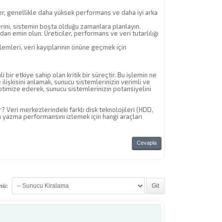
ler, genellikle daha yüksek performans ve daha iyi arka
erini, sistemin boşta olduğu zamanlara planlayın.
n emin olun. Üreticiler, performans ve veri tutarlılığı
şlemleri, veri kayıplarının önüne geçmek için
bir etkiye sahip olan kritik bir süreçtir. Bu işlemin ne
ilişkisini anlamak, sunucu sistemlerinizin verimli ve
optimize ederek, sunucu sistemlerinizin potansiyelini
? Veri merkezlerindeki farklı disk teknolojileri (HDD,
 yazma performansını izlemek için hangi araçları
Cevapla
enü: