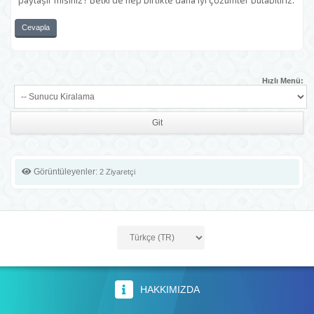
paylaşır mısınız? Belki de hep birlikte daha iyi çözümler bulabiliriz.
Cevapla
Hızlı Menü:
Görüntüleyenler:
2 Ziyaretçi
HAKKIMIZDA