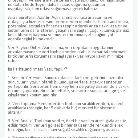
önleyebilir ve enerji maliyetlerini düşürebilirsiniz. Örneğin, sıcak
noktaları hedefleyen daha hassas soğutma çözümleri
uygulayarak, tüm odayı soğutmaya gerek kalmaz.
Arıza Sürelerini Azaltır: Aşırı ısınma, sunucu arızalarına ve
dolayısıyla hizmet kesintilerine neden olabilir. Isı haritalandırması,
potansiyel sorunları önceden tespit ederek arıza riskini azaltır ve
sistemlerin daha istikrarlı çalışmasını sağlar. Çoğu kullanıcı, plansız
kesintilerin iş kaybına ve müşteri memnuniyetsizliğine yol
açabileceğini bilmektedir.
Veri Kaybını Önler: Aşırı ısınma, veri depolama aygıtlarının
arızalanmasına ve veri kaybına neden olabilir. Isı haritalandırması,
kritik verilerin korunmasını sağlayarak veri kaybı riskini minimize
eder.
Isı Haritalandırması Nasıl Yapılır?
1. Sensör Yerleşimi: Sunucu odasının farklı bölgelerine, özellikle
sunucuların yoğun olarak bulunduğu yerlere, sıcaklık sensörleri
yerleştirilir. Sensörler, hem dikey hem de yatay düzlemde sıcaklık
ölçümü yapabilmelidir. Genellikle, sensörler sunucuların giriş ve
çıkışlarında konumlandırılır.
2. Veri Toplama: Sensörlerden toplanan sıcaklık verileri, düzenli
aralıklarla (örneğin, her 5 dakikada bir) merkezi bir sisteme
aktarılır.
3. Veri Analizi: Toplanan veriler, özel bir yazılım aracılığıyla analiz
edilir. Yazılım, verileri görsel bir harita üzerinde renklendirerek
(örneğin, kırmızı sıcak, mavi soğuk) sıcaklık dağılımını gösterir.