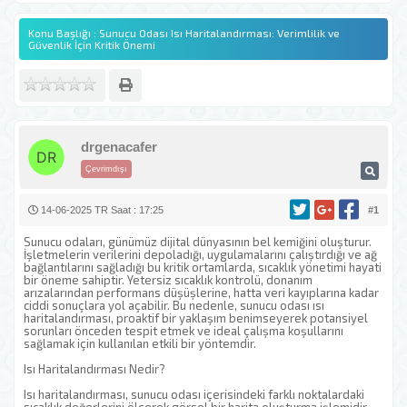
Konu Başlığı : Sunucu Odası Isı Haritalandırması: Verimlilik ve
Güvenlik İçin Kritik Önemi
drgenacafer
Çevrimdışı
14-06-2025 TR Saat : 17:25
#1
Sunucu odaları, günümüz dijital dünyasının bel kemiğini oluşturur.
İşletmelerin verilerini depoladığı, uygulamalarını çalıştırdığı ve ağ
bağlantılarını sağladığı bu kritik ortamlarda, sıcaklık yönetimi hayati
bir öneme sahiptir. Yetersiz sıcaklık kontrolü, donanım
arızalarından performans düşüşlerine, hatta veri kayıplarına kadar
ciddi sonuçlara yol açabilir. Bu nedenle, sunucu odası ısı
haritalandırması, proaktif bir yaklaşım benimseyerek potansiyel
sorunları önceden tespit etmek ve ideal çalışma koşullarını
sağlamak için kullanılan etkili bir yöntemdir.
Isı Haritalandırması Nedir?
Isı haritalandırması, sunucu odası içerisindeki farklı noktalardaki