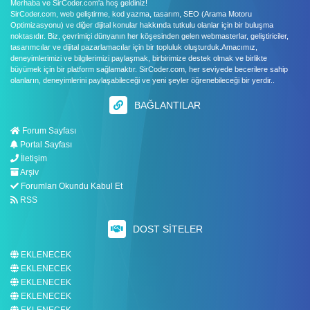
Merhaba ve SirCoder.com'a hoş geldiniz!
SirCoder.com, web geliştirme, kod yazma, tasarım, SEO (Arama Motoru
Optimizasyonu) ve diğer dijital konular hakkında tutkulu olanlar için bir buluşma
noktasıdır. Biz, çevrimiçi dünyanın her köşesinden gelen webmasterlar, geliştiriciler,
tasarımcılar ve dijital pazarlamacılar için bir topluluk oluşturduk.Amacımız,
deneyimlerimizi ve bilgilerimizi paylaşmak, birbirimize destek olmak ve birlikte
büyümek için bir platform sağlamaktır. SirCoder.com, her seviyede becerilere sahip
olanların, deneyimlerini paylaşabileceği ve yeni şeyler öğrenebileceği bir yerdir..
BAĞLANTILAR
Forum Sayfası
Portal Sayfası
İletişim
Arşiv
Forumları Okundu Kabul Et
RSS
DOST SITELER
EKLENECEK
EKLENECEK
EKLENECEK
EKLENECEK