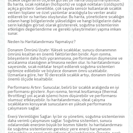
sıcaklık değerlerini ölçerek görsel bir harita oluşturma işlemidir.
Bu harita, sıcak noktaları (hotspots) ve soğuk noktaları (coldspots)
açıkça gösterir. Genellikle, çok sayıda sensör kullanılarak sıcaklık
verileri toplanır ve özel yazılımlar aracılığıyla bu veriler analiz
edilerek bir ısı haritası oluşturulur. Bu harita, yöneticilere sıcaklığın
odanın hangi bölgelerinde yükseldiğini ve hangi bölgelerin daha
serin kaldığını görsel olarak göstererek, soğutma sistemlerinin
etkinliğini değerlendirme ve gerekli iyileştirmeleri yapma imkanı
sunar.
Neden Isı Haritalandırması Yapmalıyız?
Donanım Ömrünü Uzatır: Yüksek sıcaklıklar, sunucu donanımının
ömrünü kısaltan en önemli faktörlerden biridir. Aşırı ısınma,
bileşenlerin daha hızlı yıpranmasına, performansın düşmesine ve
arızalanma olasılığının artmasına neden olur. Isı haritalandırması
sayesinde, sıcak noktalar tespit edilerek soğutma sistemleri
optimize edilebilir ve böylece donanım ömrü uzatılabilir.
Uzmanlara göre, her 10 derecelik sıcaklık artışı, donanım ömrünü
önemli ölçüde kısaltabilir.
Performansı Artırır: Sunucular, belirli bir sıcaklık aralığında en iyi
performansı gösterir. Aşırı ısınma, termal kısıtlamaya (thermal
throttling) yol açarak işlemci hızını düşürebilir ve performansı
olumsuz etkileyebilir. Isı haritalandırması, ideal çalışma
sıcaklıklarını koruyarak sunucuların en yüksek performansta
çalışmasını sağlar.
Enerji Verimliliğini Sağlar: İyi bir ısı yönetimi, soğutma sistemlerinin
daha verimli çalışmasını sağlar. Soğutma sistemleri, sunucu
odalarındaki enerjinin büyük bir kısmını tüketir. Isı haritalandırması
ile soğutma sistemlerinin gereksiz yere enerji harcamasını