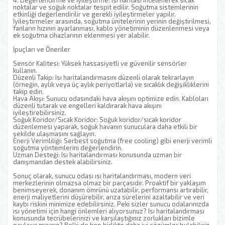
4. Değerlendirme ve İyileştirme: Isı haritası incelenerek sıcak
noktalar ve soğuk noktalar tespit edilir. Soğutma sistemlerinin
etkinliği değerlendirilir ve gerekli iyileştirmeler yapılır.
İyileştirmeler arasında, soğutma ünitelerinin yerinin değiştirilmesi,
fanların hızının ayarlanması, kablo yönetiminin düzenlenmesi veya
ek soğutma cihazlarının eklenmesi yer alabilir.
İpuçları ve Öneriler
Sensör Kalitesi: Yüksek hassasiyetli ve güvenilir sensörler
kullanın.
Düzenli Takip: Isı haritalandırmasını düzenli olarak tekrarlayın
(örneğin, aylık veya üç aylık periyotlarla) ve sıcaklık değişikliklerini
takip edin.
Hava Akışı: Sunucu odasındaki hava akışını optimize edin. Kabloları
düzenli tutarak ve engelleri kaldırarak hava akışını
iyileştirebilirsiniz.
Soğuk Koridor/Sıcak Koridor: Soğuk koridor/sıcak koridor
düzenlemesi yaparak, soğuk havanın sunuculara daha etkili bir
şekilde ulaşmasını sağlayın.
Enerji Verimliliği: Serbest soğutma (free cooling) gibi enerji verimli
soğutma yöntemlerini değerlendirin.
Uzman Desteği: Isı haritalandırması konusunda uzman bir
danışmandan destek alabilirsiniz.
Sonuç olarak, sunucu odası ısı haritalandırması, modern veri
merkezlerinin olmazsa olmaz bir parçasıdır. Proaktif bir yaklaşım
benimseyerek, donanım ömrünü uzatabilir, performansı artırabilir,
enerji maliyetlerini düşürebilir, arıza sürelerini azaltabilir ve veri
kaybı riskini minimize edebilirsiniz. Peki sizler sunucu odalarınızda
ısı yönetimi için hangi önlemleri alıyorsunuz? Isı haritalandırması
konusunda tecrübelerinizi ve karşılaştığınız zorlukları bizimle