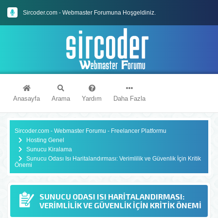
Sircoder.com - Webmaster Forumuna Hoşgeldiniz.
Sircoder.com Webmaster Forumu Kuralları
Anasayfa
Arama
Yardım
Daha Fazla
Sircoder.com - Webmaster Forumu - Freelancer Platformu
Hosting Genel
Sunucu Kiralama
Sunucu Odası Isı Haritalandırması: Verimlilik ve Güvenlik İçin Kritik
Önemi
SUNUCU ODASI ISI HARITALANDIRMASI:
VERIMLILIK VE GÜVENLIK İÇIN KRITIK ÖNEMI