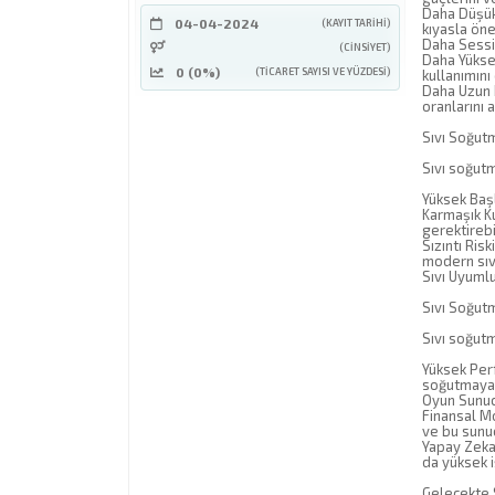
Daha Düşük 
04-04-2024
(KAYIT TARIHI)
kıyasla öne
Daha Sessiz
(CINSIYET)
Daha Yüksek
0 (0%)
(TICARET SAYISI VE YÜZDESI)
kullanımını
Daha Uzun 
oranlarını a
Sıvı Soğut
Sıvı soğutm
Yüksek Başl
Karmaşık K
gerektirebil
Sızıntı Ris
modern sıvı
Sıvı Uyumlu
Sıvı Soğutm
Sıvı soğutm
Yüksek Per
soğutmaya 
Oyun Sunucu
Finansal Mo
ve bu sunuc
Yapay Zeka
da yüksek 
Gelecekte 