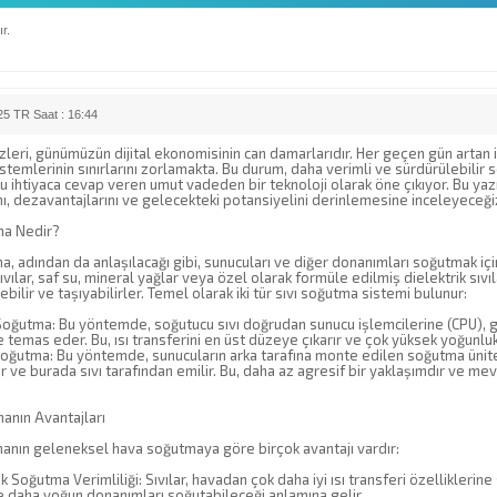
r.
5 TR Saat : 16:44
zleri, günümüzün dijital ekonomisinin can damarlarıdır. Her geçen gün arta
temlerinin sınırlarını zorlamakta. Bu durum, daha verimli ve sürdürülebilir 
 ihtiyaca cevap veren umut vadeden bir teknoloji olarak öne çıkıyor. Bu yaz
nı, dezavantajlarını ve gelecekteki potansiyelini derinlemesine inceleyeceği
ma Nedir?
a, adından da anlaşılacağı gibi, sunucuları ve diğer donanımları soğutmak için 
sıvılar, saf su, mineral yağlar veya özel olarak formüle edilmiş dielektrik sıvıla
bilir ve taşıyabilirler. Temel olarak iki tür sıvı soğutma sistemi bulunur:
Soğutma: Bu yöntemde, soğutucu sıvı doğrudan sunucu işlemcilerine (CPU), gr
 temas eder. Bu, ısı transferini en üst düzeye çıkarır ve çok yüksek yoğunlukl
oğutma: Bu yöntemde, sunucuların arka tarafına monte edilen soğutma ünitele
ir ve burada sıvı tarafından emilir. Bu, daha az agresif bir yaklaşımdır ve m
anın Avantajları
manın geleneksel hava soğutmaya göre birçok avantajı vardır:
 Soğutma Verimliliği: Sıvılar, havadan çok daha iyi ısı transferi özelliklerine
e daha yoğun donanımları soğutabileceği anlamına gelir.