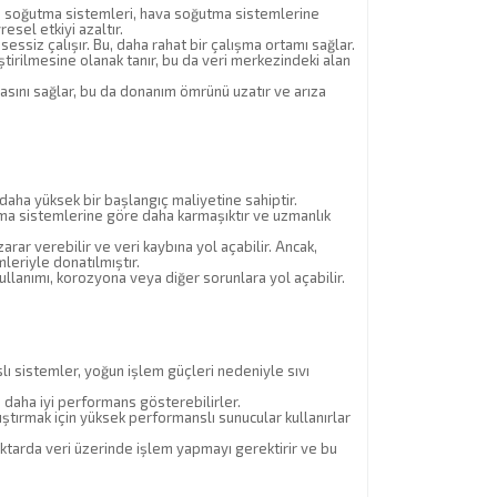
ıvı soğutma sistemleri, hava soğutma sistemlerine
esel etkiyi azaltır.
ssiz çalışır. Bu, daha rahat bir çalışma ortamı sağlar.
tirilmesine olanak tanır, bu da veri merkezindeki alan
sını sağlar, bu da donanım ömrünü uzatır ve arıza
daha yüksek bir başlangıç maliyetine sahiptir.
ma sistemlerine göre daha karmaşıktır ve uzmanlık
zarar verebilir ve veri kaybına yol açabilir. Ancak,
mleriyle donatılmıştır.
ullanımı, korozyona veya diğer sorunlara yol açabilir.
ı sistemler, yoğun işlem güçleri nedeniyle sıvı
e daha iyi performans gösterebilirler.
ıştırmak için yüksek performanslı sunucular kullanırlar
tarda veri üzerinde işlem yapmayı gerektirir ve bu