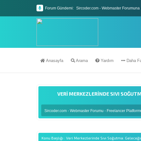
Forum Gündemi:
Sircoder.com - Webmaster Forumuna 
Sircoder.com Webmaster Forumu Kura
Anasayfa
Arama
Yardım
Daha Fa
VERI MERKEZLERINDE SIVI SOĞUTM
Sircoder.com - Webmaster Forumu - Freelancer Platfor
Konu Başlığı : Veri Merkezlerinde Sıvı Soğutma: Geleceğ