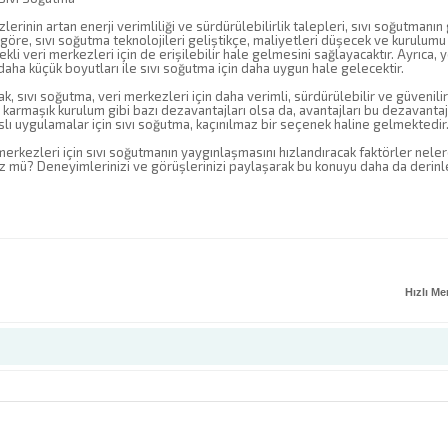
lerinin artan enerji verimliliği ve sürdürülebilirlik talepleri, sıvı soğutman
öre, sıvı soğutma teknolojileri geliştikçe, maliyetleri düşecek ve kurulumu
ekli veri merkezleri için de erişilebilir hale gelmesini sağlayacaktır. Ayrıca
daha küçük boyutları ile sıvı soğutma için daha uygun hale gelecektir.
k, sıvı soğutma, veri merkezleri için daha verimli, sürdürülebilir ve güveni
 karmaşık kurulum gibi bazı dezavantajları olsa da, avantajları bu dezavanta
ı uygulamalar için sıvı soğutma, kaçınılmaz bir seçenek haline gelmektedir
merkezleri için sıvı soğutmanın yaygınlaşmasını hızlandıracak faktörler nele
mü? Deneyimlerinizi ve görüşlerinizi paylaşarak bu konuyu daha da derinleş
Hızlı M