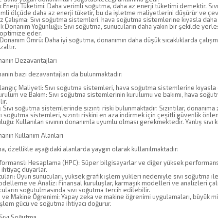
Enerji Tüketimi: Daha verimli soğutma, daha az enerji tüketimi demektir. S
mli ölçüde daha az enerji tüketir, bu da işletme maliyetlerini düşürür ve çevr
 Çalışma: Sıvı soğutma sistemleri, hava soğutma sistemlerine kıyasla daha se
 Donanım Yoğunluğu: Sıvı soğutma, sunucuların daha yakın bir şekilde yerleş
 optimize eder.
Donanım Ömrü: Daha iyi soğutma, donanımın daha düşük sıcaklıklarda çalışma
zaltır.
manın Dezavantajları
anın bazı dezavantajları da bulunmaktadır:
angıç Maliyeti: Sıvı soğutma sistemleri, hava soğutma sistemlerine kıyasla 
urulum ve Bakım: Sıvı soğutma sistemlerinin kurulumu ve bakımı, hava soğut
ir.
ki: Sıvı soğutma sistemlerinde sızıntı riski bulunmaktadır. Sızıntılar, donanıma 
 soğutma sistemleri, sızıntı riskini en aza indirmek için çeşitli güvenlik önle
luğu: Kullanılan sıvının donanımla uyumlu olması gerekmektedir. Yanlış sıvı k
anın Kullanım Alanları
a, özellikle aşağıdaki alanlarda yaygın olarak kullanılmaktadır:
formanslı Hesaplama (HPC): Süper bilgisayarlar ve diğer yüksek performansl
ihtiyaç duyarlar.
ları: Oyun sunucuları, yüksek grafik işlem yükleri nedeniyle sıvı soğutma il
delleme ve Analiz: Finansal kuruluşlar, karmaşık modelleri ve analizleri çal
uların soğutulmasında sıvı soğutma tercih edilebilir.
 ve Makine Öğrenimi: Yapay zeka ve makine öğrenimi uygulamaları, büyük mik
işlem gücü ve soğutma ihtiyacı doğurur.
Sıvı Soğutma