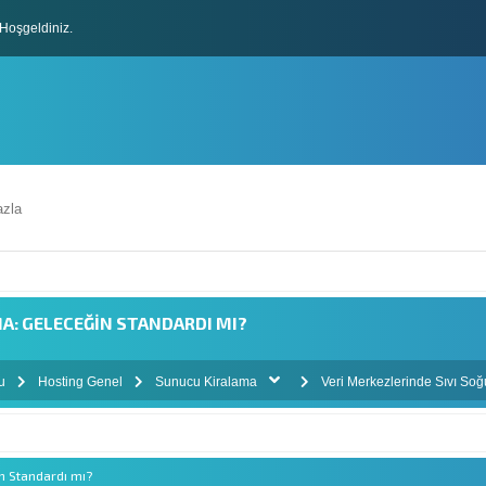
Hoşgeldiniz.
lları
zla
A: GELECEĞIN STANDARDI MI?
mu
Hosting Genel
Sunucu Kiralama
Veri Merkezlerinde Sıvı So
in Standardı mı?