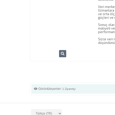
Veri merkez
Uzmanlara g
ve orta ölç
güçleri ve 
Sonuç olara
maliyeti ve
performansl
Sizce veri 
düşündünüz 
Görüntüleyenler:
1 Ziyaretçi