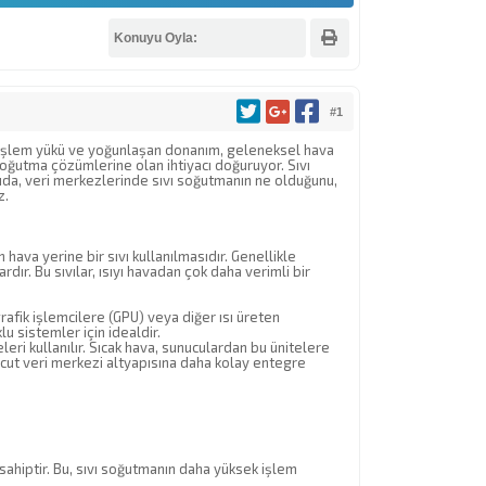
Konuyu Oyla:
#1
n işlem yükü ve yoğunlaşan donanım, geleneksel hava
soğutma çözümlerine olan ihtiyacı doğuruyor. Sıvı
ıda, veri merkezlerinde sıvı soğutmanın ne olduğunu,
z.
hava yerine bir sıvı kullanılmasıdır. Genellikle
rdır. Bu sıvılar, ısıyı havadan çok daha verimli bir
afik işlemcilere (GPU) veya diğer ısı üreten
u sistemler için idealdir.
ri kullanılır. Sıcak hava, sunuculardan bu ünitelere
evcut veri merkezi altyapısına daha kolay entegre
 sahiptir. Bu, sıvı soğutmanın daha yüksek işlem