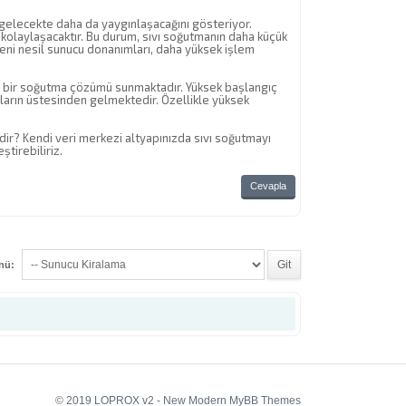
ın gelecekte daha da yaygınlaşacağını gösteriyor.
 kolaylaşacaktır. Bu durum, sıvı soğutmanın daha küçük
, yeni nesil sunucu donanımları, daha yüksek işlem
lir bir soğutma çözümü sunmaktadır. Yüksek başlangıç
jların üstesinden gelmektedir. Özellikle yüksek
.
rdir? Kendi veri merkezi altyapınızda sıvı soğutmayı
tirebiliriz.
Cevapla
enü:
© 2019 LOPROX v2 - New Modern MyBB Themes